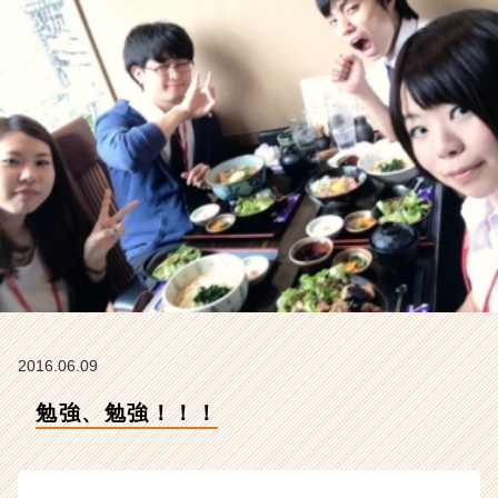
イ
ム
ラ
イ
ン】
|
ベ
ン
チ
ャ
ー・
成
長
企
業
か
2016.06.09
ら
ス
勉強、勉強！！！
カ
ウ
ト
が