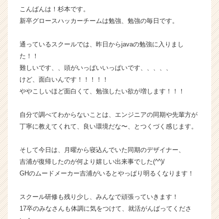
こんばんは！杉本です。
届
く
新卒グロースハッカーチームは勉強、勉強の毎日です。
就
活
通っているスクールでは、昨日からjavaの勉強に入りまし
サ
た！！
イ
難しいです、、頭がいっぱいいっぱいです、、、、、
ト
けど、面白いんです！！！！！
チ
ややこしいほど面白くて、勉強したい欲が増します！！！
ア
キ
ャ
自分で調べてわからないことは、エンジニアの同期や先輩方が
リ
丁寧に教えてくれて、良い環境だな〜、とつくづく感じます。
ア
（C
そして今日は、月曜から寝込んでいた同期のデザイナー、
h
吉浦が復帰したのが何より嬉しい出来事でした(^^)/
e
GHのムードメーカー吉浦がいるとやっぱり明るくなります！
e
r
C
スクール研修も残り少し、みんなで頑張っていきます！
a
17卒のみなさんも体調に気をつけて、就活がんばってくださ
r