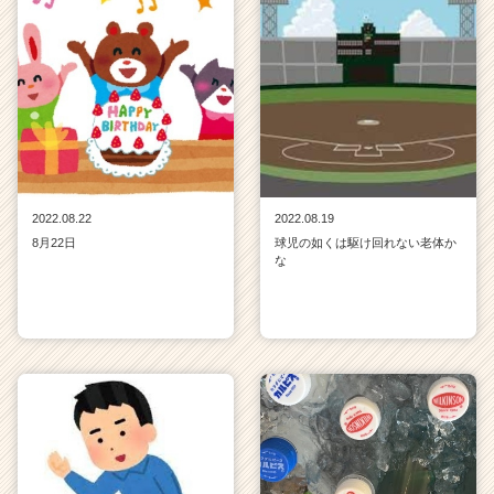
2022.08.22
2022.08.19
8月22日
球児の如くは駆け回れない老体か
な