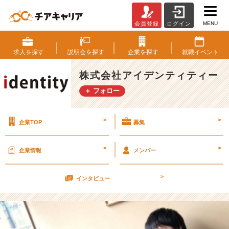
MENU
会員登録
ログイン
勉
強、
勉
求人を
探す
説明会を
探す
企業を
探す
就職
イベント
強！！！
【株
株式会社アイデンティティー
式
＋ フォロー
会
社
ア
>
>
企業TOP
募集
イ
デ
ン
>
>
企業情報
メンバー
テ
ィ
>
テ
インタビュー
ィ
ー
の
タ