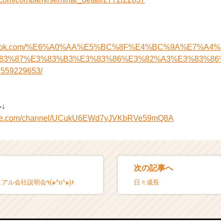
acebook.com/%E6%A0%AA%E5%BC%8F%E4%BC%9A%E7%A
83%87%E3%83%B3%E3%83%86%E3%82%A3%E3%83%86
559229653/
↓
tube.com/channel/UCukU6EWd7yJVKbRVe59mQ8A
次の記事へ
6月11日 カジュアル会社説明会٩(๑^o^๑)۶
日々成長