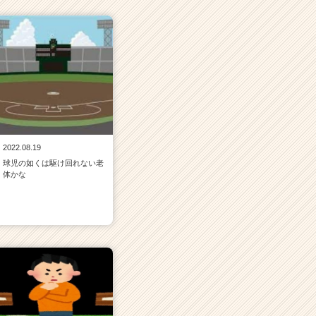
2022.08.19
球児の如くは駆け回れない老
体かな