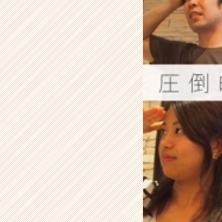
o
^
๑)
۶
【株
式
会
社
ア
イ
デ
ン
テ
ィ
テ
ィ
ー
の
タ
イ
ム