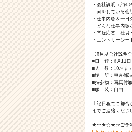
・会社説明（約40
就
何をしている会社
活
サ
・仕事内容＆一日
イ
どんな仕事内容な
ト
・質疑応答 社員
チ
・エントリーシー
ア
キ
【6月度会社説明
ャ
■日 程：6月11日 
リ
ア
■人 数：10名ま
（C
■場 所：東京都渋
h
■持参物：写真付
e
■服 装：自由
e
r
上記日程でご都合が合わ
C
までご連絡くださ
a
r
e
★☆★☆★☆ご予
e
http://passion-nav