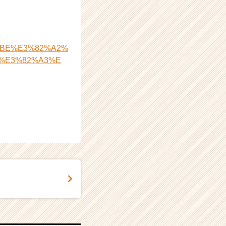
4%BE%E3%82%A2%
%E3%82%A3%E