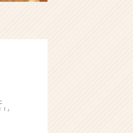
に
！！』