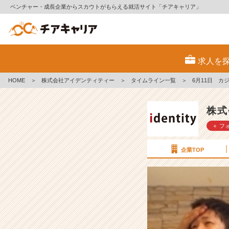
ベンチャー・成長企業からスカウトがもらえる就活サイト「チアキャリア」
6
月
求人を
1
1
HOME
＞
株式会社アイデンティティー
＞
タイムライン一覧
＞
日
カ
ジ
株式
ュ
＋ フ
ア
ル
会
企業TOP
社
説
明
会
٩
(๑
^