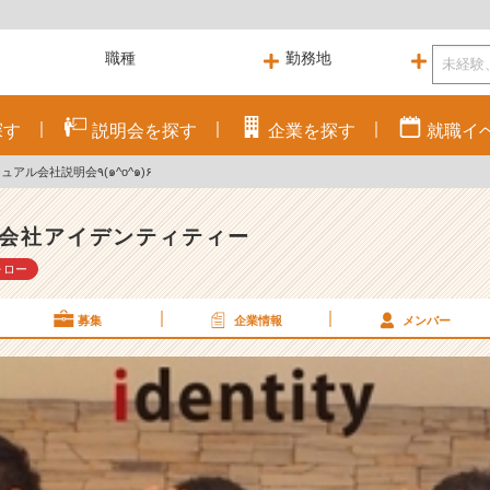
探す
説明会を
探す
企業を
探す
就職
イ
6月11日 カジュアル会社説明会٩(๑^o^๑)۶
会社アイデンティティー
ォロー
募集
企業情報
メンバー