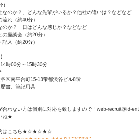
分）
なのか？、どんな先輩がいるか？他社の違いは？などなど
の流れ（約40分）
のか？一日はどんな感じか？などなど
との座談会（約20分）
ト記入（約20分）
会】
14時00分～15時30分
で
谷区南平台町15-13帝都渋谷ビル8階
履歴書、筆記用具
ない方は個別に対応を致しますので「web-recruit@id-entity
いね★
約はこちら★☆★☆★☆
i.com/company/seminar_detail/2772/22037