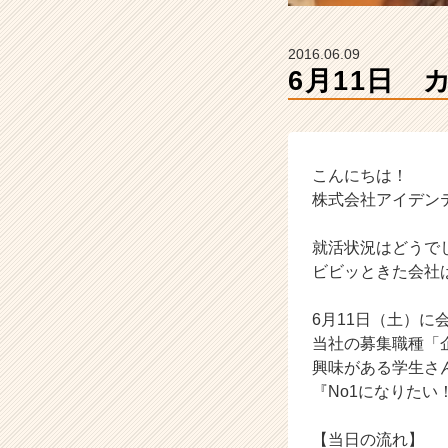
ラ
イ
ン】
2016.06.09
|
ベ
ン
チ
ャ
ー・
こんにちは！
成
株式会社アイデンティティ
長
企
就活状況はどうで
業
ビビッときた会社
か
ら
6月11日（土）に
ス
カ
当社の募集職種「
ウ
興味がある学生さ
ト
『No1になりた
が
届
【当日の流れ】
く