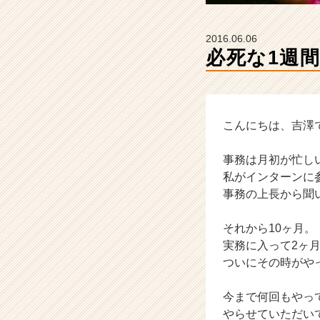
カ
ウ
ト
2016.06.06
が
必死な1週間
届
く
就
活
サ
こんにちは、吉澤
イ
ト
事務は月初が忙し
チ
私がインターンに
ア
事務の上長から聞
キ
ャ
それから10ヶ月。
リ
ア
実務に入って2ヶ
（C
ついにその時がや
h
e
今まで何回もやっ
e
やらせていただい
r