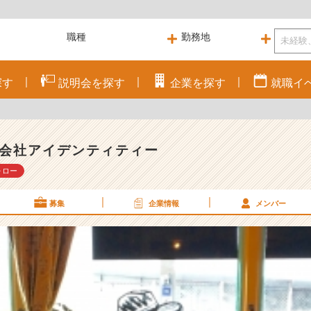
探す
説明会を
探す
企業を
探す
就職
イ
会社アイデンティティー
ォロー
募集
企業情報
メンバー