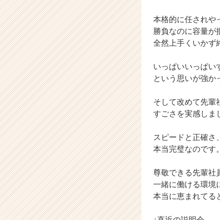
C
本格的に任されや
a
r
勝負なのに容量が
e
全然上手くいかず
e
r）
いっぱいいっぱい
という思いが強か
そして改めて先輩
すごさを実感しま
スピードと正確さ
本当完璧なのです
尊敬できる先輩社
一緒に働ける環境
本当に恵まれてる
↓直近の説明会