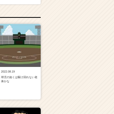
2022.08.19
球児の如くは駆け回れない老
体かな