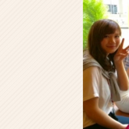
ー
の
タ
イ
ム
ラ
イ
ン】
|
ベ
ン
チ
ャ
ー・
成
長
企
業
か
ら
ス