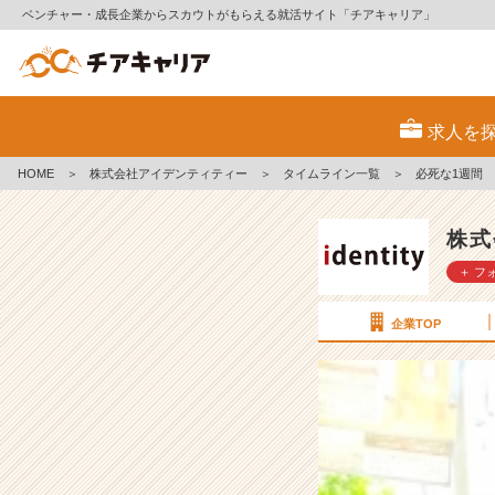
ベンチャー・成長企業からスカウトがもらえる就活サイト「チアキャリア」
必
死
求人を
な
1
HOME
＞
株式会社アイデンティティー
＞
タイムライン一覧
＞
必死な1週間
週
間
【株
株式
式
＋ フ
会
社
ア
企業TOP
イ
デ
ン
テ
ィ
テ
ィ