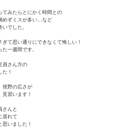
ってみたらとにかく時間との
掴めずミスが多い…など
終いでした。
すぎて思い通りにできなくて悔しい！
った一週間です。
社員さん方の
した！
、視野の広さが
。見習います！
員さんと
に居れて
と思いました！