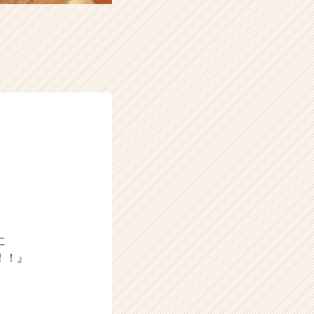
に
！！』