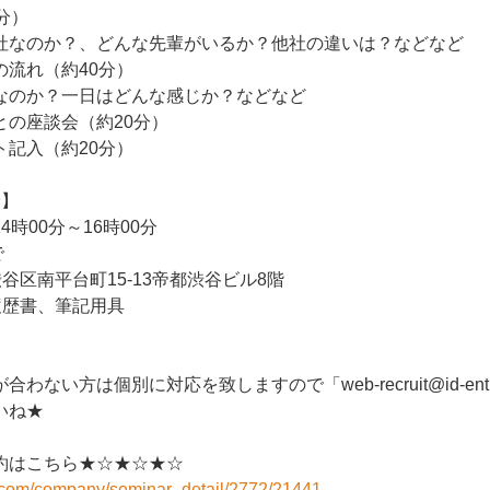
分）
なのか？、どんな先輩がいるか？他社の違いは？などなど
の流れ（約40分）
のか？一日はどんな感じか？などなど
との座談会（約20分）
ト記入（約20分）
会】
4時00分～16時00分
で
谷区南平台町15-13帝都渋谷ビル8階
履歴書、筆記用具
ない方は個別に対応を致しますので「web-recruit@id-entity
いね★
約はこちら★☆★☆★☆
i.com/company/seminar_detail/2772/21441