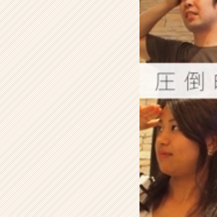
^
๑)
۶
【株
式
会
社
ア
イ
デ
ン
テ
ィ
テ
ィ
ー
の
タ
イ
ム
ラ