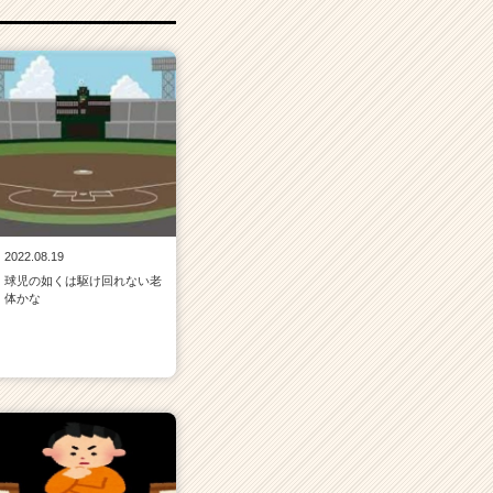
2022.08.19
球児の如くは駆け回れない老
体かな