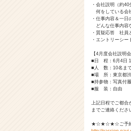
・会社説明（約40
活
何をしている会社
サ
イ
・仕事内容＆一日
ト
どんな仕事内容な
チ
・質疑応答 社員
ア
・エントリーシー
キ
ャ
【4月度会社説明
リ
■日 程：6月4日 1
ア
（C
■人 数：10名ま
h
■場 所：東京都渋
e
■持参物：写真付
e
■服 装：自由
r
C
上記日程でご都合が合わ
a
までご連絡くださ
r
e
e
★☆★☆★☆ご予
r）
http://passion-nav