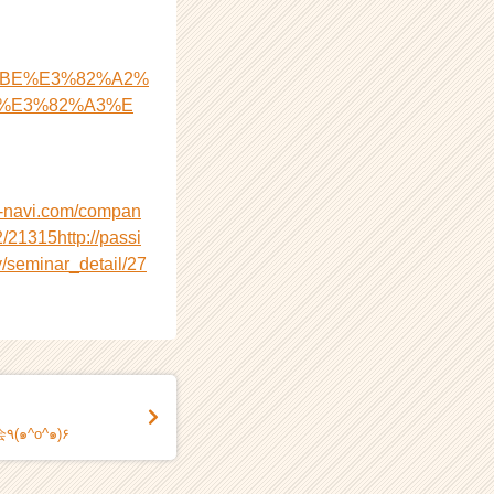
4%BE%E3%82%A2%
%E3%82%A3%E
on-navi.com/compan
2/21315
http://passi
/seminar_detail/27
6月4日 カジュアル会社説明会٩(๑^o^๑)۶