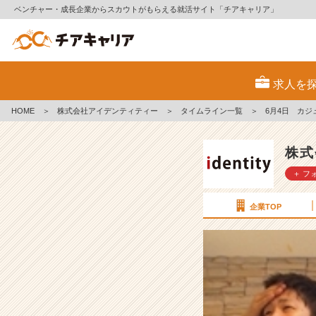
ベンチャー・成長企業からスカウトがもらえる就活サイト「チアキャリア」
6
月
求人を
4
日
HOME
＞
株式会社アイデンティティー
＞
タイムライン一覧
＞
カ
ジ
ュ
株式
ア
＋ フ
ル
会
社
企業TOP
説
明
会
٩
(๑
^
o