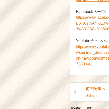
Facebookページ↓
https://www.f
E3%82%A4%E3%
3%83%BC-208566
Youtubeチャンネル
https://www.you
y/seminar_detail/
on-navi.com/compa
72/21441
前の記事へ
週末は！