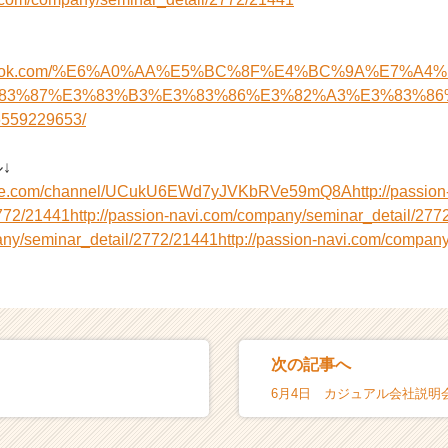
acebook.com/%E6%A0%AA%E5%BC%8F%E4%BC%9A%E7%A
83%87%E3%83%B3%E3%83%86%E3%82%A3%E3%83%86
559229653/
↓
tube.com/channel/UCukU6EWd7yJVKbRVe59mQ8A
http://passi
2772/21441
http://passion-navi.com/company/seminar_detail/277
ny/seminar_detail/2772/21441
http://passion-navi.com/company
次の記事へ