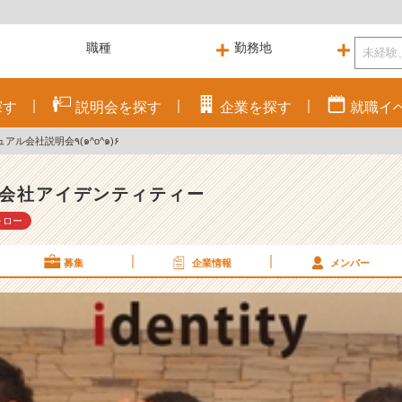
探す
説明会を
探す
企業を
探す
就職
イ
6月4日 カジュアル会社説明会٩(๑^o^๑)۶
会社アイデンティティー
ォロー
募集
企業情報
メンバー