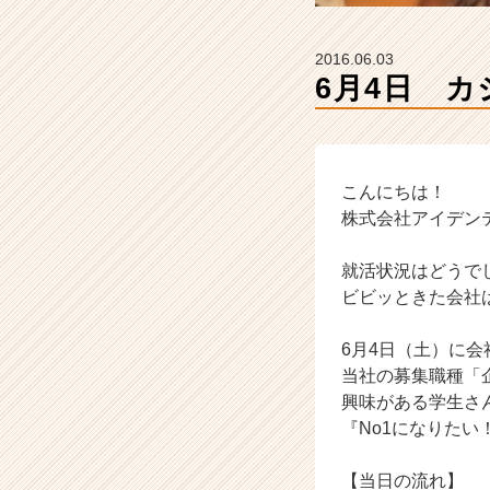
イ
ン】
|
2016.06.03
ベ
ン
チ
ャ
ー・
成
こんにちは！
長
株式会社アイデンティティ
企
業
就活状況はどうで
か
ビビッときた会社
ら
ス
6月4日（土）に
カ
ウ
当社の募集職種「
ト
興味がある学生さ
が
『No1になりた
届
く
【当日の流れ】
就