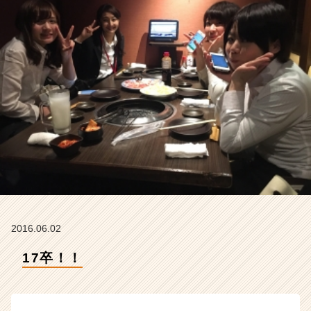
ム
ラ
イ
ン】
|
ベ
ン
チ
ャ
ー・
成
長
企
業
か
ら
2016.06.02
ス
カ
17卒！！
ウ
ト
が
届