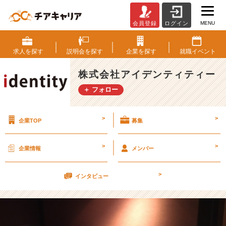
MENU
会員登録
ログイン
1
7
卒！！
求人を
探す
説明会を
探す
企業を
探す
就職
イベント
【株
式
株式会社アイデンティティー
会
＋ フォロー
社
ア
イ
>
>
企業TOP
募集
デ
ン
テ
>
>
企業情報
メンバー
ィ
テ
>
ィ
インタビュー
ー
の
タ
イ