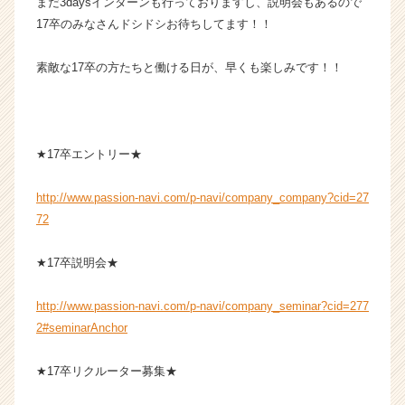
まだ3daysインターンも行っておりますし、説明会もあるので
e
17卒のみなさんドシドシお待ちしてます！！
r）
素敵な17卒の方たちと働ける日が、早くも楽しみです！！
★17卒エントリー★
http://www.passion-navi.com/p-navi/company_company?cid=27
72
★17卒説明会★
http://www.passion-navi.com/p-navi/company_seminar?cid=277
2#seminarAnchor
★17卒リクルーター募集★