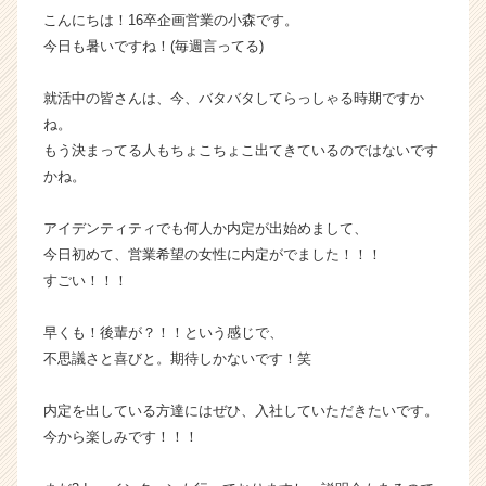
こんにちは！16卒企画営業の小森です。
く
就
今日も暑いですね！(毎週言ってる)
活
サ
就活中の皆さんは、今、バタバタしてらっしゃる時期ですか
イ
ね。
ト
もう決まってる人もちょこちょこ出てきているのではないです
チ
かね。
ア
キ
ャ
アイデンティティでも何人か内定が出始めまして、
リ
今日初めて、営業希望の女性に内定がでました！！！
ア
すごい！！！
（C
h
早くも！後輩が？！！という感じで、
e
不思議さと喜びと。期待しかないです！笑
e
r
C
内定を出している方達にはぜひ、入社していただきたいです。
a
今から楽しみです！！！
r
e