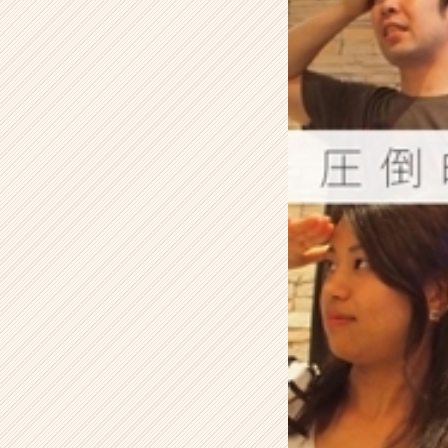
o
^
๑)
۶
【株
式
会
社
ア
イ
デ
ン
テ
ィ
テ
ィ
ー
の
タ
イ
ム