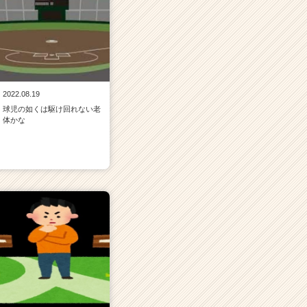
2022.08.19
球児の如くは駆け回れない老
体かな