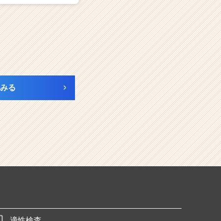
みる
適性検査