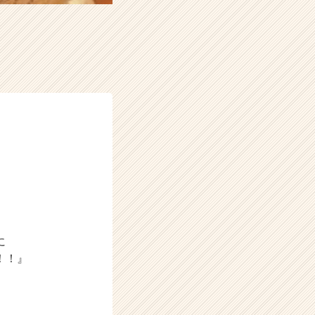
に
！！』