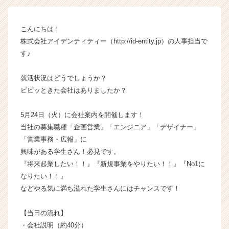
ン】
|
こんにちは！
ベ
株式会社アイデンティティー（http://id-entity.jp）の人事担当で
ン
チ
す♪
ャ
ー・
就活状況はどうでしょうか？
成
ビビッときた会社はありましたか？
長
企
5月24日（火）に会社案内を開催します！
業
当社の募集職種「企画営業」「エンジニア」「デザイナー」
か
ら
「営業事務・広報」に
ス
興味がある学生さん！必見です。
カ
『将来起業したい！！』『新規事業をやりたい！！』『No1に
ウ
なりたい！！』
ト
などやる気に満ち溢れた学生さんにはチャンスです！
が
届
【当日の流れ】
く
就
・会社説明（約40分）