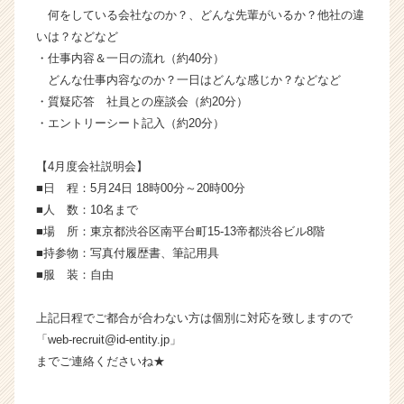
活
何をしている会社なのか？、どんな先輩がいるか？他社の違
サ
いは？などなど
イ
・仕事内容＆一日の流れ（約40分）
ト
どんな仕事内容なのか？一日はどんな感じか？などなど
チ
・質疑応答 社員との座談会（約20分）
ア
・エントリーシート記入（約20分）
キ
ャ
リ
【4月度会社説明会】
ア
■日 程：5月24日 18時00分～20時00分
（C
■人 数：10名まで
h
■場 所：東京都渋谷区南平台町15-13帝都渋谷ビル8階
e
■持参物：写真付履歴書、筆記用具
e
■服 装：自由
r
C
a
上記日程でご都合が合わない方は個別に対応を致しますので
r
「web-recruit@id-entity.jp」
e
までご連絡くださいね★
e
r）