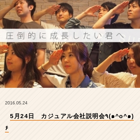
^
๑)
۶
【株
式
会
社
ア
イ
デ
ン
テ
ィ
テ
ィ
ー
2016.05.24
の
タ
5月24日 カジュアル会社説明会٩(๑^o^๑)
イ
ム
۶
ラ
イ