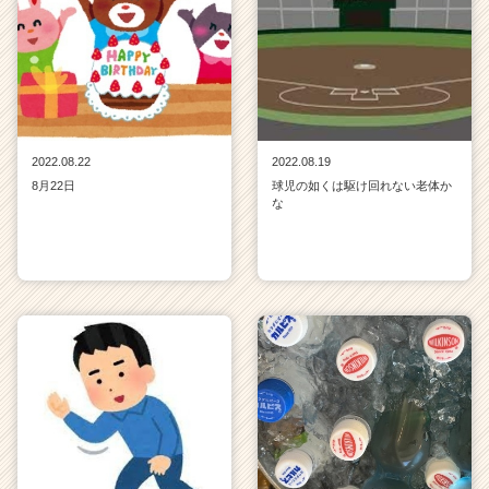
2022.08.22
2022.08.19
8月22日
球児の如くは駆け回れない老体か
な