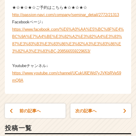
★☆★☆★☆ご予約はこちら★☆★☆★☆
http://passion-navi.com/company/seminar_detail/2772/21313
Facebookページ↓
https://www.facebook.com/%E6%A0%AA%E5%BC%8F%E4%
BC%9A%E7%A4%BE%E3%82%A2%E3%82%A4%E3%83%
87%E3%83%B3%E3%83%86%E3%82%A3%E3%83%86%E
3%82%A3%E3%83%BC-208566559229653/
Youtubeチャンネル↓
https://www.youtube.com/channel/UCukU6EWd7yJVKbRVe59
mQ8A
前の記事へ
次の記事へ
投稿一覧