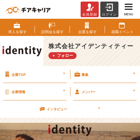
MENU
会員登録
ログイン
5
月
2
求人を
探す
説明会を
探す
企業を
探す
就職
イベント
4
日
株式会社アイデンティティー
カ
＋ フォロー
ジ
ュ
ア
>
>
企業TOP
募集
ル
会
社
>
>
企業情報
メンバー
説
明
>
会
インタビュー
٩
(๑
^
o