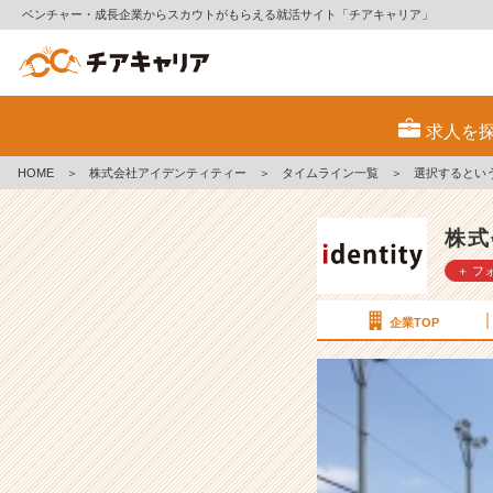
ベンチャー・成長企業からスカウトがもらえる就活サイト「チアキャリア」
選
択
求人を
す
る
HOME
＞
株式会社アイデンティティー
＞
タイムライン一覧
＞
選択するとい
と
い
う
株式
選
＋ フ
択
を
毎
企業TOP
秒
毎
秒
す
る
【株
式