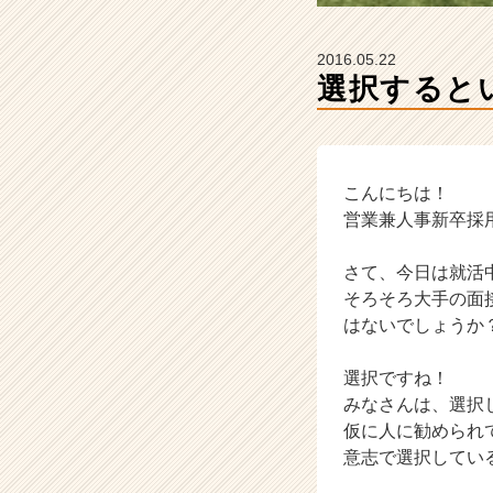
チ
ャ
ー・
2016.05.22
成
選択すると
長
企
業
か
ら
こんにちは！
ス
営業兼人事新卒採
カ
ウ
さて、今日は就活
ト
そろそろ大手の面
が
はないでしょうか
届
く
就
選択ですね！
活
みなさんは、選択
サ
仮に人に勧められ
イ
意志で選択してい
ト
チ