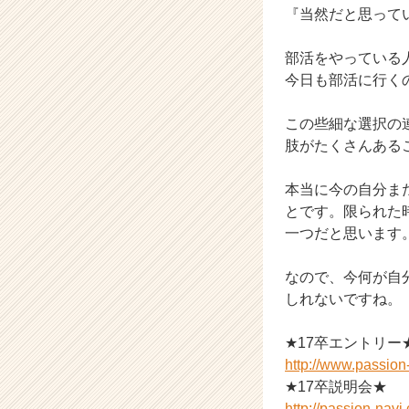
『当然だと思って
ア
キ
ャ
部活をやっている
リ
今日も部活に行く
ア
（C
この些細な選択の
h
肢がたくさんある
e
e
本当に今の自分ま
r
C
とです。限られた
a
一つだと思います
r
e
なので、今何が自
e
しれないですね。
r）
★17卒エントリー
http://www.passio
★17卒説明会★
http://passion-nav