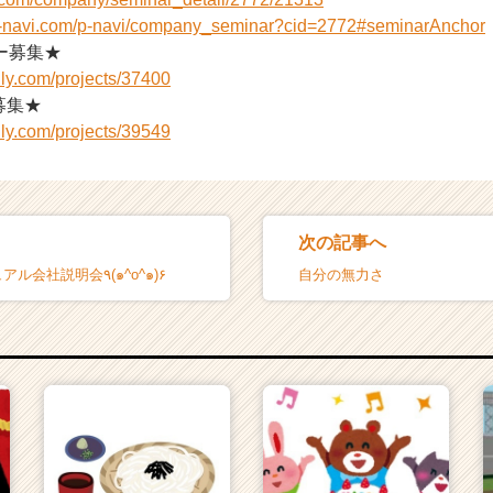
n-navi.com/p-navi/company_seminar?cid=2772#seminarAnchor
ー募集★
ly.com/projects/37400
募集★
ly.com/projects/39549
次の記事へ
5月24日 カジュアル会社説明会٩(๑^o^๑)۶
自分の無力さ