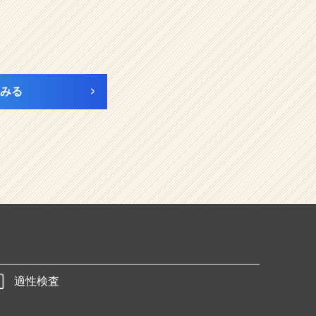
みる
適性検査