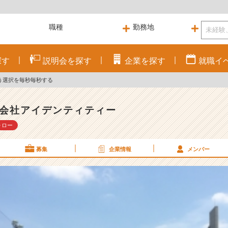
探す
説明会を
探す
企業を
探す
就職
イ
う選択を毎秒毎秒する
会社アイデンティティー
ォロー
募集
企業情報
メンバー