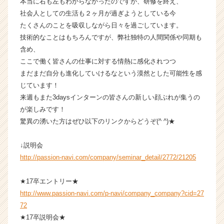
本当に右も左もわからなかったのですが、研修を終え、
キ
社会人としての生活も２ヶ月が過ぎようとしている今
ャ
たくさんのことを吸収しながら日々を過ごしています。
リ
技術的なことはもちろんですが、弊社独特の人間関係や同期も
ア
（C
含め、
h
ここで働く皆さんの仕事に対する情熱に感化されつつ
e
まだまだ自分も進化していけるなという漠然とした可能性を感
e
じています！
r
来週もまた3daysインターンの皆さんの新しい顔ぶれが集うの
C
が楽しみです！
a
驚異の湧いた方はぜひ以下のリンクからどうぞ(^ ^)★
r
e
e
↓説明会
r）
http://passion-navi.com/company/seminar_detail/2772/21205
★17卒エントリー★
http://www.passion-navi.com/p-navi/company_company?cid=27
72
★17卒説明会★