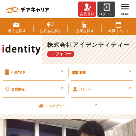
MENU
会員登録
ログイン
1
年
ま
求人を
探す
説明会を
探す
企業を
探す
就職
イベント
え
と
株式会社アイデンティティー
比
＋ フォロー
べ
て
（1
>
>
企業TOP
募集
6
卒
ブ
>
>
企業情報
メンバー
ロ
グ
>
よ
インタビュー
り）
【株
式
会