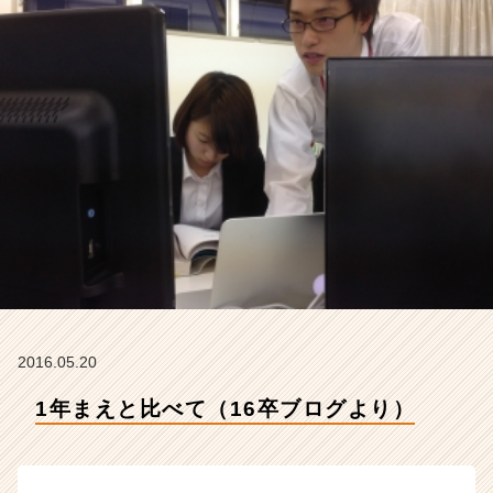
社
ア
イ
デ
ン
テ
ィ
テ
ィ
ー
の
タ
イ
ム
ラ
イ
2016.05.20
ン】
|
1年まえと比べて（16卒ブログより）
ベ
ン
チ
ャ