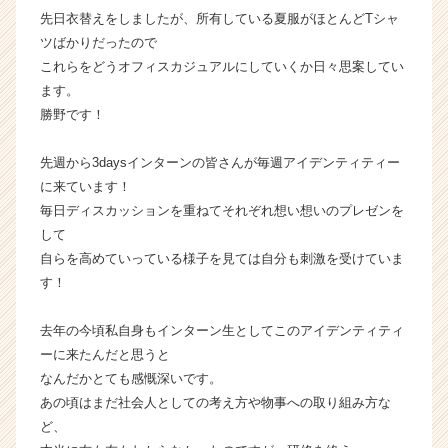
先日衣替えをしましたが、所有している夏服がほとんどTシャ
ー・
成
ツばかりだったので
長
これらをどうオフィスカジュアルにしていくか日々思案してい
企
ます。
業
勝野です！
か
ら
先週から3daysインターンの皆さんが毎週アイデンティティー
ス
に来ています！
カ
ウ
毎日ディスカッションを重ねてそれぞれ想い想いのプレゼンを
ト
して
が
自らを高めていっている様子を見ては自分も刺激を受けていま
届
す！
く
就
去年の今頃私自身もインターン生としてこのアイデンティティ
活
ーに来たんだと思うと
サ
イ
なんだかとても感慨深いです。
ト
あの頃はまだ社会人としての考え方や物事への取り組み方な
チ
ど、
ア