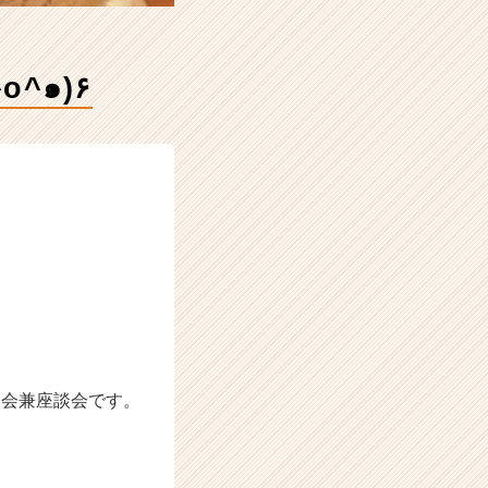
日 カジュアル会社説明会٩(๑^o^๑)۶
明会兼座談会です。