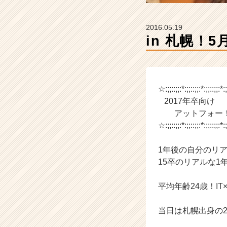
の
タ
イ
2016.05.19
ム
ラ
イ
ン】
|
ベ
☆:;;::;;:*:;;::;;:*:;;::;;:*:;
ン
2017年卒向け
チ
アットフォー！
ャ
☆:;;::;;:*:;;::;;:*:;;::;;:*:;
ー・
成
1年後の自分のリ
長
15卒のリアルな
企
業
か
平均年齢24歳！
ら
ス
当日は札幌出身の
カ
ウ