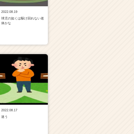
2022.08.19
球児の如くは駆け回れない老
体かな
2022.08.17
迷う