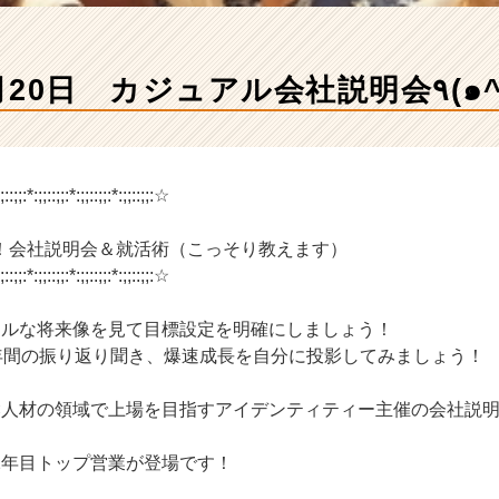
in 札幌！5月20
;::;;:*:;;::;;:*:;;::;;:*:;;::;;:☆
会社説明会＆就活術（こっそり教えます）
;::;;:*:;;::;;:*:;;::;;:*:;;::;;:☆
アルな将来像を見て目標設定を明確にしましょう！
1年間の振り返り聞き、爆速成長を自分に投影してみましょう！
IT×人材の領域で上場を目指すアイデンティティー主催の会社説
2年目トップ営業が登場です！