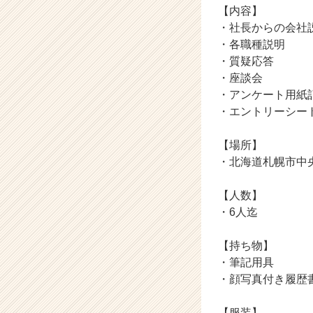
【内容】
ト
・社長からの会社
が
届
・各職種説明
く
・質疑応答
就
・座談会
活
・アンケート用紙
サ
・エントリーシー
イ
ト
【場所】
チ
ア
・北海道札幌市中
キ
ャ
【人数】
リ
・6人迄
ア
（C
【持ち物】
h
・筆記用具
e
e
・顔写真付き履歴
r
C
【服装】