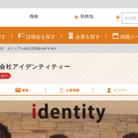
探す
説明会を
探す
企業を
探す
就職
イ
in 札幌！5月20日 カジュアル会社説明会٩(๑^o^๑)۶
会社アイデンティティー
ォロー
募集
企業情報
メンバー