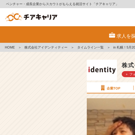
ベンチャー・成長企業からスカウトがもらえる就活サイト「チアキャリア」
i
n
求人を
札
幌！
HOME
＞
株式会社アイデンティティー
＞
タイムライン一覧
＞
5
月
2
株式
0
＋ フ
日
カ
ジ
企業TOP
ュ
ア
ル
会
社
説
明