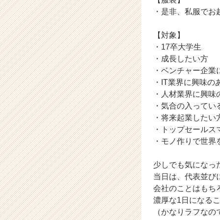
a
・是非、私服でお
r
e
【対象】
e
・17卒大学生
r）
・成長したい方
・ベンチャー企業
・IT業界に興味の
・人材業界に興味
・気合の入ってい
・将来起業したい
・トップセールス
・モノ作りで世界
少しでも気になっ
当日は、代表並び
会社のことはもち
濃厚な1日になる
（かなりラフなの