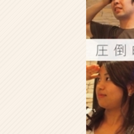
会
٩
(๑
^
o
^
๑)
۶
【株
式
会
社
ア
イ
デ
ン
テ
ィ
テ
ィ
ー