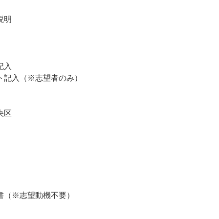
説明
記入
ト記入（※志望者のみ）
央区
書（※志望動機不要）