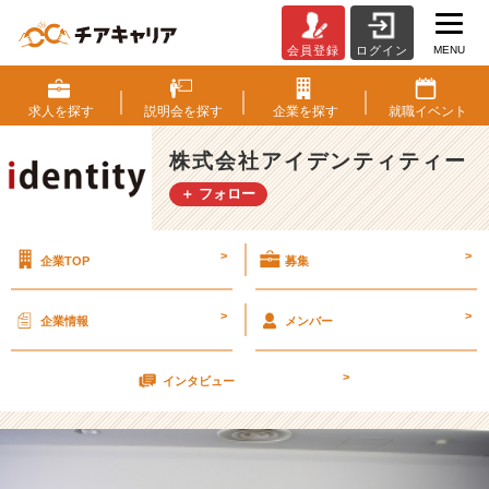
MENU
会員登録
ログイン
能
動
的
求人を
探す
説明会を
探す
企業を
探す
就職
イベント
じ
ゃ
株式会社アイデンティティー
な
＋ フォロー
き
ゃ
身
>
>
企業TOP
募集
に
つ
か
>
>
企業情報
メンバー
な
い
>
【株
インタビュー
式
会
社
ア