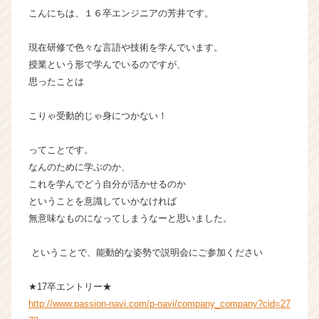
こんにちは、１６卒エンジニアの芳井です。
長
企
業
現在研修で色々な言語や技術を学んでいます。
か
授業という形で学んでいるのですが、
ら
思ったことは
ス
カ
こりゃ受動的じゃ身につかない！
ウ
ト
が
ってことです。
届
なんのために学ぶのか、
く
これを学んでどう自分が活かせるのか
就
ということを意識していかなければ
活
無意味なものになってしまうなーと思いました。
サ
イ
ということで、能動的な姿勢で説明会にご参加ください
ト
チ
ア
★17卒エントリー★
キ
http://www.passion-navi.com/p-navi/company_company?cid=27
ャ