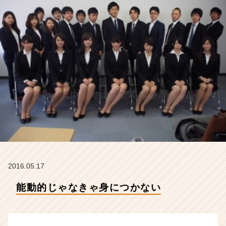
イ
デ
ン
テ
ィ
テ
ィ
ー
の
タ
イ
ム
ラ
イ
ン】
|
2016.05.17
ベ
ン
能動的じゃなきゃ身につかない
チ
ャ
ー・
成