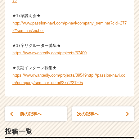
72
リ
ア
★17卒説明会★
（C
http://www.passion-navi.com/p-navi/company_seminar?cid=277
h
e
2#seminarAnchor
e
r
★17卒リクルーター募集★
C
https://www.wantedly.com/projects/37400
a
r
★長期インターン募集★
e
https://www.wantedly.com/projects/39549
http://passion-navi.co
e
r）
m/company/seminar_detail/2772/21205
前の記事へ
次の記事へ
投稿一覧