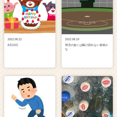
2022.08.22
2022.08.19
8月22日
球児の如くは駆け回れない老体か
な