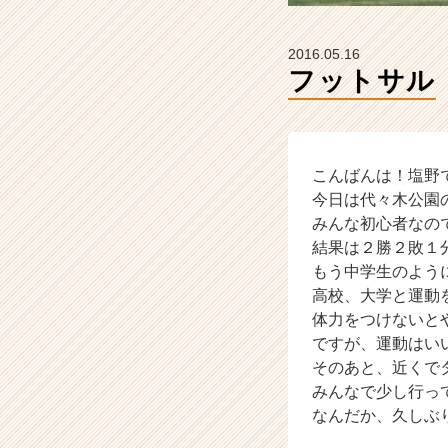
ウ
ト
が
2016.05.16
届
フットサル
く
就
活
サ
イ
こんばんは！塩野
ト
今日は代々木公園
チ
みんな初心者なの
ア
結果は２勝２敗１
キ
もう中学生のよう
ャ
高校、大学と運動
リ
体力をつけないと
ア
（C
ですが、運動はい
h
そのあと、近くで
e
みんなで少し行っ
e
なんだか、久しぶ
r
C