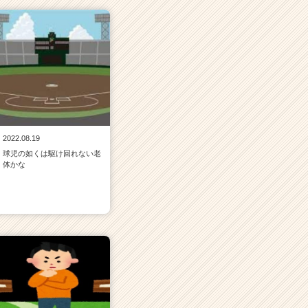
2022.08.19
球児の如くは駆け回れない老
体かな