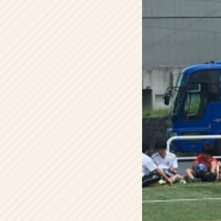
の
タ
イ
ム
ラ
イ
ン】
|
ベ
ン
チ
ャ
ー・
成
長
企
業
か
ら
ス
カ