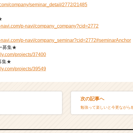
i.com/company/seminar_detail/2772/21485
★
n-navi.com/p-navi/company_company?cid=2772
n-navi.com/p-navi/company_seminar?cid=2772#seminarAnchor
ー募集★
ly.com/projects/37400
募集★
ly.com/projects/39549
次の記事へ
勉強って楽しいと今更ながら