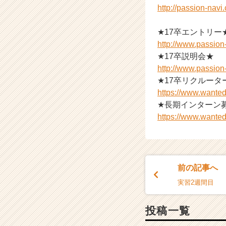
http://passion-nav
a
r
e
★17卒エントリー
e
http://www.passio
r）
★17卒説明会★
http://www.passio
★17卒リクルータ
https://www.wanted
★長期インターン
https://www.wanted
前の記事へ
実習2週間目
投稿一覧