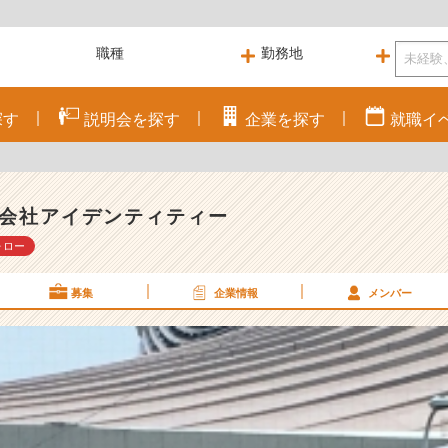
探す
説明会を
探す
企業を
探す
就職
イ
会社アイデンティティー
ォロー
募集
企業情報
メンバー