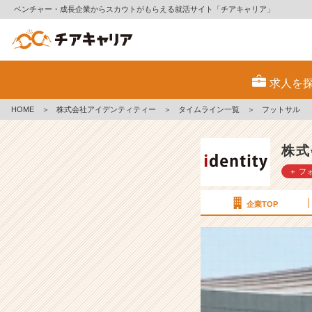
ベンチャー・成長企業からスカウトがもらえる就活サイト「チアキャリア」
フ
ッ
求人を
ト
サ
HOME
＞
株式会社アイデンティティー
＞
タイムライン一覧
＞
フットサル
ル
【株
式
株式
会
＋ フ
社
ア
イ
企業TOP
デ
ン
テ
ィ
テ
ィ
ー