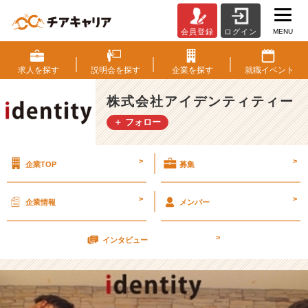
MENU
会員登録
ログイン
5
月
1
求人を
探す
説明会を
探す
企業を
探す
就職
イベント
4
日
株式会社アイデンティティー
カ
＋ フォロー
ジ
ュ
ア
>
>
企業TOP
募集
ル
会
社
>
>
企業情報
メンバー
説
明
>
会
インタビュー
٩
(๑
^
o