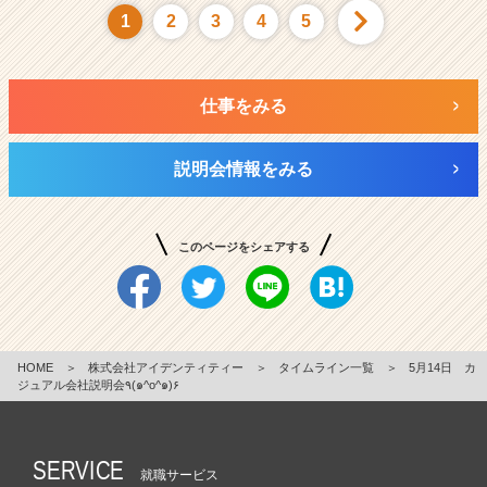
1
2
3
4
5
仕事をみる
説明会情報をみる
このページをシェアする
HOME
＞
株式会社アイデンティティー
＞
タイムライン一覧
＞
5月14日 カ
ジュアル会社説明会٩(๑^o^๑)۶
SERVICE
就職サービス