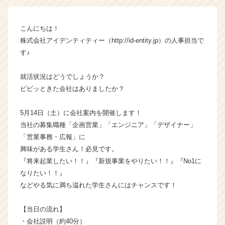
ン】
|
こんにちは！
ベ
株式会社アイデンティティー（http://id-entity.jp）の人事担当で
ン
チ
す♪
ャ
ー・
就活状況はどうでしょうか？
成
ビビッときた会社はありましたか？
長
企
5月14日（土）に会社案内を開催します！
業
当社の募集職種「企画営業」「エンジニア」「デザイナー」
か
ら
「営業事務・広報」に
ス
興味がある学生さん！必見です。
カ
『将来起業したい！！』『新規事業をやりたい！！』『No1に
ウ
なりたい！！』
ト
などやる気に満ち溢れた学生さんにはチャンスです！
が
届
【当日の流れ】
く
就
・会社説明（約40分）