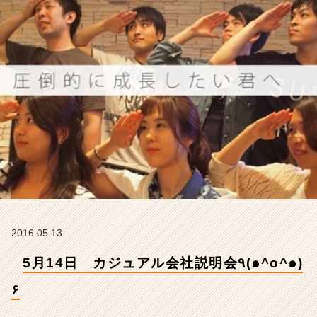
^
๑)
۶
【株
式
会
社
ア
イ
デ
ン
テ
ィ
テ
ィ
ー
2016.05.13
の
タ
5月14日 カジュアル会社説明会٩(๑^o^๑)
イ
ム
۶
ラ
イ