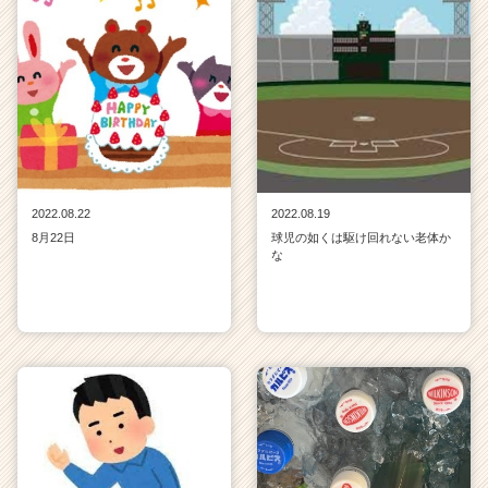
2022.08.22
2022.08.19
8月22日
球児の如くは駆け回れない老体か
な