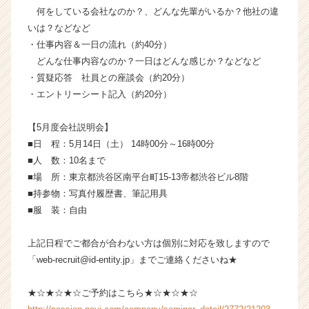
活
何をしている会社なのか？、どんな先輩がいるか？他社の違
サ
いは？などなど
イ
・仕事内容＆一日の流れ（約40分）
ト
どんな仕事内容なのか？一日はどんな感じか？などなど
チ
・質疑応答 社員との座談会（約20分）
ア
・エントリーシート記入（約20分）
キ
ャ
リ
【5月度会社説明会】
ア
■日 程：5月14日（土） 14時00分～16時00分
（C
■人 数：10名まで
h
■場 所：東京都渋谷区南平台町15-13帝都渋谷ビル8階
e
■持参物：写真付履歴書、筆記用具
e
■服 装：自由
r
C
a
上記日程でご都合が合わない方は個別に対応を致しますので
r
「web-recruit@id-entity.jp」までご連絡くださいね★
e
e
★☆★☆★☆ご予約はこちら★☆★☆★☆
r）