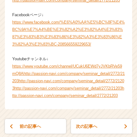
http://passion-navi.com/company/seminar_detail/2772/21203
Facebookページ↓
https://www.facebook.com/%E6%A0%AA%E5%BC%8F%E4%
BC%9A%E7%A4%BE%E3%82%A2%E3%82%A4%E3%83%
87%E3%83%B3%E3%83%86%E3%82%A3%E3%83%86%E
3%82%A3%E3%83%BC-208566559229653/
Youtubeチャンネル↓
https://www.youtube.com/channel/UCukU6EWd7yJVKbRVe59
mQ8A
http://passion-navi.com/company/seminar_detail/2772/21
203
http://passion-navi.com/company/seminar_detail/2772/2120
3
http://passion-navi.com/company/seminar_detail/2772/21203
h
ttp://passion-navi.com/company/seminar_detail/2772/21203
前の記事へ
次の記事へ