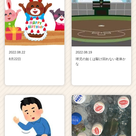
2022.08.22
2022.08.19
8月22日
球児の如くは駆け回れない老体か
な