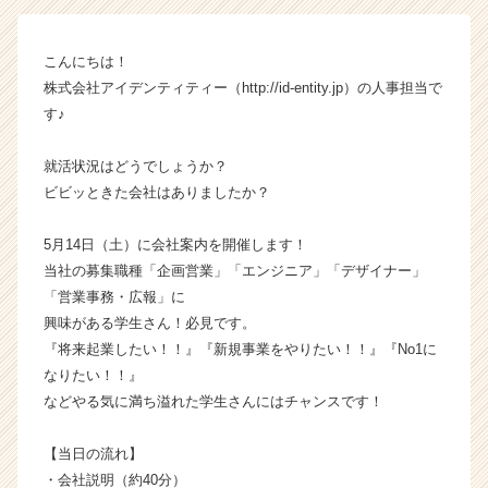
ン】
|
こんにちは！
ベ
株式会社アイデンティティー（http://id-entity.jp）の人事担当で
ン
チ
す♪
ャ
ー・
就活状況はどうでしょうか？
成
ビビッときた会社はありましたか？
長
企
5月14日（土）に会社案内を開催します！
業
当社の募集職種「企画営業」「エンジニア」「デザイナー」
か
ら
「営業事務・広報」に
ス
興味がある学生さん！必見です。
カ
『将来起業したい！！』『新規事業をやりたい！！』『No1に
ウ
なりたい！！』
ト
などやる気に満ち溢れた学生さんにはチャンスです！
が
届
【当日の流れ】
く
就
・会社説明（約40分）