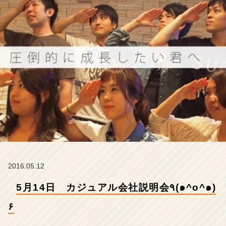
^
๑)
۶
【株
式
会
社
ア
イ
デ
ン
テ
ィ
テ
ィ
ー
2016.05.12
の
タ
5月14日 カジュアル会社説明会٩(๑^o^๑)
イ
ム
۶
ラ
イ