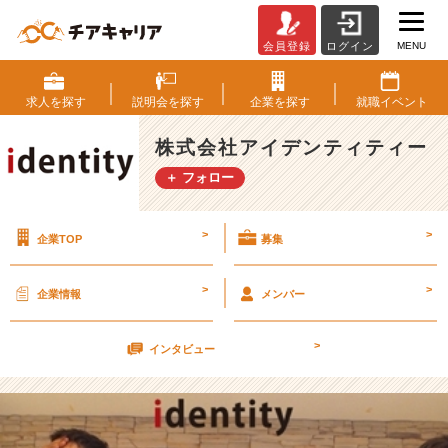
MENU
会員登録
ログイン
5
月
1
求人を
探す
説明会を
探す
企業を
探す
就職
イベント
4
日
株式会社アイデンティティー
カ
＋ フォロー
ジ
ュ
ア
>
>
企業TOP
募集
ル
会
社
>
>
企業情報
メンバー
説
明
>
会
インタビュー
٩
(๑
^
o