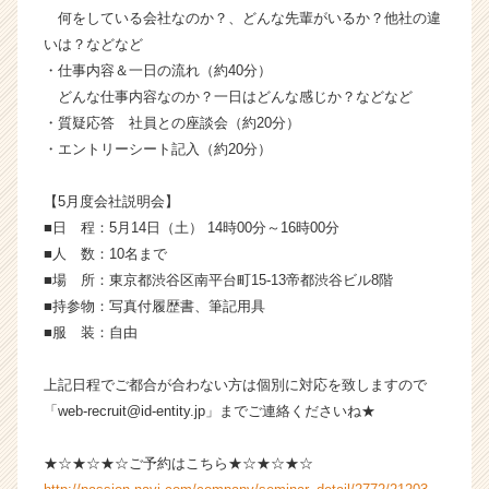
活
何をしている会社なのか？、どんな先輩がいるか？他社の違
サ
いは？などなど
イ
・仕事内容＆一日の流れ（約40分）
ト
どんな仕事内容なのか？一日はどんな感じか？などなど
チ
・質疑応答 社員との座談会（約20分）
ア
・エントリーシート記入（約20分）
キ
ャ
リ
【5月度会社説明会】
ア
■日 程：5月14日（土） 14時00分～16時00分
（C
■人 数：10名まで
h
■場 所：東京都渋谷区南平台町15-13帝都渋谷ビル8階
e
■持参物：写真付履歴書、筆記用具
e
■服 装：自由
r
C
a
上記日程でご都合が合わない方は個別に対応を致しますので
r
「web-recruit@id-entity.jp」までご連絡くださいね★
e
e
★☆★☆★☆ご予約はこちら★☆★☆★☆
r）