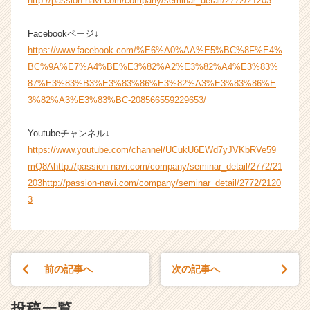
http://passion-navi.com/company/seminar_detail/2772/21203
Facebookページ↓
https://www.facebook.com/%E6%A0%AA%E5%BC%8F%E4%
BC%9A%E7%A4%BE%E3%82%A2%E3%82%A4%E3%83%
87%E3%83%B3%E3%83%86%E3%82%A3%E3%83%86%E
3%82%A3%E3%83%BC-208566559229653/
Youtubeチャンネル↓
https://www.youtube.com/channel/UCukU6EWd7yJVKbRVe59
mQ8A
http://passion-navi.com/company/seminar_detail/2772/21
203
http://passion-navi.com/company/seminar_detail/2772/2120
3
前の記事へ
次の記事へ
投稿一覧