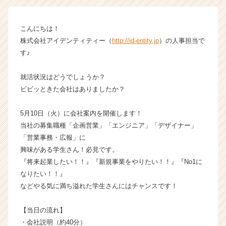
ン】
|
こんにちは！
ベ
株式会社アイデンティティー（
http://id-entity.jp
）の人事担当で
ン
チ
す♪
ャ
ー・
就活状況はどうでしょうか？
成
ビビッときた会社はありましたか？
長
企
5月10日（火）に会社案内を開催します！
業
当社の募集職種「企画営業」「エンジニア」「デザイナー」
か
ら
「営業事務・広報」に
ス
興味がある学生さん！必見です。
カ
『将来起業したい！！』『新規事業をやりたい！！』『No1に
ウ
なりたい！！』
ト
などやる気に満ち溢れた学生さんにはチャンスです！
が
届
【当日の流れ】
く
就
・会社説明（約40分）