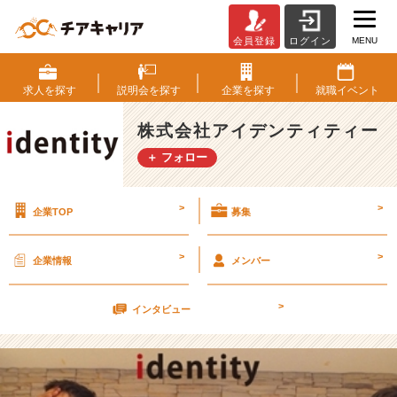
MENU
会員登録
ログイン
٩
(๑
^
求人を
探す
説明会を
探す
企業を
探す
就職
イベント
o
^
株式会社アイデンティティー
๑)
＋ フォロー
۶
5
月
>
>
企業TOP
募集
1
0
日
>
>
企業情報
メンバー
カ
ジ
>
ュ
インタビュー
ア
ル
会
社