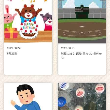
2022.08.22
2022.08.19
8月22日
球児の如くは駆け回れない老体か
な