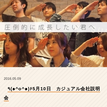
説
明
会
【株
式
会
社
ア
イ
デ
ン
テ
ィ
テ
ィ
ー
2016.05.09
の
タ
٩(๑^o^๑)۶5月10日 カジュアル会社説明
イ
ム
会
ラ
イ