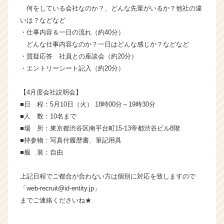
活
何をしている会社なのか？、どんな先輩がいるか？他社の違
サ
いは？などなど
イ
・仕事内容＆一日の流れ（約40分）
ト
どんな仕事内容なのか？一日はどんな感じか？などなど
チ
・質疑応答 社員との座談会（約20分）
ア
・エントリーシート記入（約20分）
キ
ャ
リ
【4月度会社説明会】
ア
■日 程：5月10日（火） 18時00分～19時30分
（C
■人 数：10名まで
h
■場 所：東京都渋谷区南平台町15-13帝都渋谷ビル8階
e
■持参物：写真付履歴書、筆記用具
e
■服 装：自由
r
C
a
上記日程でご都合が合わない方は個別に対応を致しますので
r
「web-recruit@id-entity.jp」
e
までご連絡くださいね★
e
r）