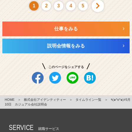
1
2
3
4
5
仕事をみる
説明会情報をみる
このページをシェアする
HOME
＞
株式会社アイデンティティー
＞
タイムライン一覧
＞
٩(๑^o^๑)۶5月
10日 カジュアル会社説明会
SERVICE
就職サービス