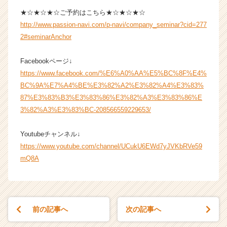
★☆★☆★☆ご予約はこちら★☆★☆★☆
http://www.passion-navi.com/p-navi/company_seminar?cid=277
2#seminarAnchor
Facebookページ↓
https://www.facebook.com/%E6%A0%AA%E5%BC%8F%E4%
BC%9A%E7%A4%BE%E3%82%A2%E3%82%A4%E3%83%
87%E3%83%B3%E3%83%86%E3%82%A3%E3%83%86%E
3%82%A3%E3%83%BC-208566559229653/
Youtubeチャンネル↓
https://www.youtube.com/channel/UCukU6EWd7yJVKbRVe59
mQ8A
前の記事へ
次の記事へ