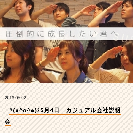
明
会
【株
式
会
社
ア
イ
デ
ン
テ
ィ
テ
ィ
ー
の
2016.05.02
タ
イ
٩(๑^o^๑)۶5月4日 カジュアル会社説明
ム
ラ
会
イ
ン】