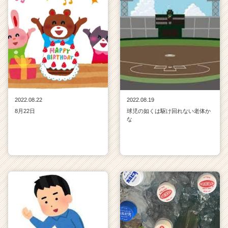
2022.08.22
2022.08.19
8月22日
球児の如くは駆け回れない老体か
な