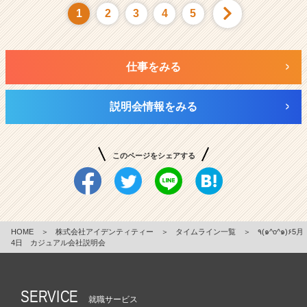
1
2
3
4
5
仕事をみる
説明会情報をみる
このページをシェアする
HOME
＞
株式会社アイデンティティー
＞
タイムライン一覧
＞
٩(๑^o^๑)۶5月
4日 カジュアル会社説明会
SERVICE
就職サービス