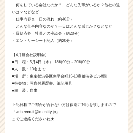
サ
何をしている会社なのか？、どんな先輩がいるか？他社の違
イ
いは？などなど
ト
・仕事内容＆一日の流れ（約40分）
チ
どんな仕事内容なのか？一日はどんな感じか？などなど
ア
・質疑応答 社員との座談会（約20分）
キ
・エントリーシート記入（約20分）
ャ
リ
ア
【4月度会社説明会】
（C
■日 程：5月4日（水） 18時00分～20時00分
h
■人 数：10名まで
e
■場 所：東京都渋谷区南平台町15-13帝都渋谷ビル8階
e
■持参物：写真付履歴書、筆記用具
r
■服 装：自由
C
a
r
上記日程でご都合が合わない方は個別に対応を致しますので
e
「web-recruit@id-entity.jp」
e
までご連絡くださいね★
r）