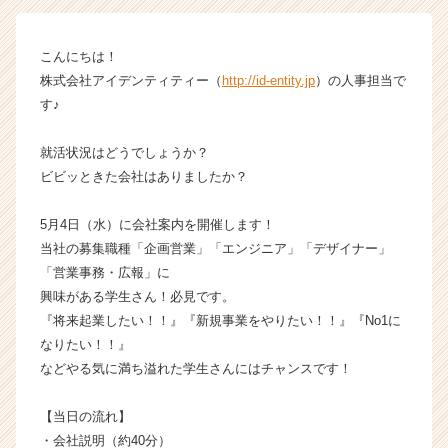
|
ベ
こんにちは！
ン
株式会社アイデンティティー（
http://id-entity.jp
）の人事担当で
チ
ャ
す♪
ー・
成
就活状況はどうでしょうか？
長
ビビッときた会社はありましたか？
企
業
5月4日（水）に会社案内を開催します！
か
当社の募集職種「企画営業」「エンジニア」「デザイナー」
ら
ス
「営業事務・広報」に
カ
興味がある学生さん！必見です。
ウ
『将来起業したい！！』『新規事業をやりたい！！』『No1に
ト
なりたい！！』
が
などやる気に満ち溢れた学生さんにはチャンスです！
届
く
【当日の流れ】
就
活
・会社説明（約40分）