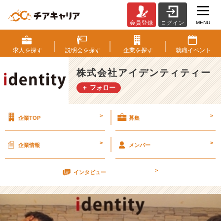
MENU
会員登録
ログイン
٩
(๑
^
求人を
探す
説明会を
探す
企業を
探す
就職
イベント
o
^
株式会社アイデンティティー
๑)
＋ フォロー
۶
5
月
>
>
企業TOP
募集
4
日
カ
>
>
企業情報
メンバー
ジ
ュ
>
ア
インタビュー
ル
会
社
説