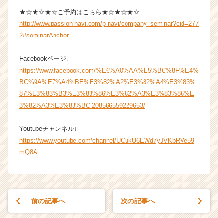
★☆★☆★☆ご予約はこちら★☆★☆★☆
http://www.passion-navi.com/p-navi/company_seminar?cid=277
2#seminarAnchor
Facebookページ↓
https://www.facebook.com/%E6%A0%AA%E5%BC%8F%E4%
BC%9A%E7%A4%BE%E3%82%A2%E3%82%A4%E3%83%
87%E3%83%B3%E3%83%86%E3%82%A3%E3%83%86%E
3%82%A3%E3%83%BC-208566559229653/
Youtubeチャンネル↓
https://www.youtube.com/channel/UCukU6EWd7yJVKbRVe59
mQ8A
前の記事へ
次の記事へ