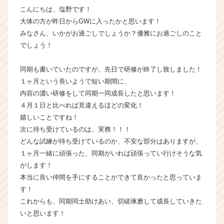
こんにちは、塩野です！
届
く
大体の方が昨日からGWに入ったかと思います！
就
みなさん、いかがお過ごしでしょうか？優雅にお過ごしのこと
活
でしょう！
サ
イ
同期も書いていたのですが、先日で研修が終了し致しました！
ト
１ヶ月という長いようで短い期間に、
チ
内容の濃い研修をして同期一同成長したと思います！
ア
キ
４月１日と比べれば見違えるほどの変化！
ャ
嬉しいことですね！
リ
次に待ち受けているのは、実務！！！
ア
どんな試練が待ち受けているのか、不安な部分はありますが、
（C
１ヶ月一緒に頑張った、同期がいれば頑張ってい行けそうな気
h
がします！
e
本当に良い仲間を手にすることができて良かったと思っていま
e
r
す！
C
これからも、同期同士助けあい、切磋琢磨して成長していきた
a
いと思います！
r