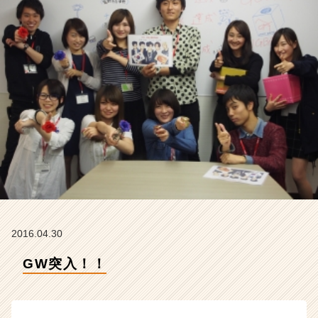
イ
ム
ラ
イ
ン】
|
ベ
ン
チ
ャ
ー・
成
長
企
業
か
2016.04.30
ら
ス
GW突入！！
カ
ウ
ト
が