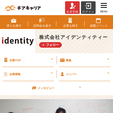
MENU
会員登録
ログイン
G
W
突
求人を
探す
説明会を
探す
企業を
探す
就職
イベント
入！！
【株
株式会社アイデンティティー
式
＋ フォロー
会
社
ア
>
>
企業TOP
募集
イ
デ
ン
>
>
企業情報
メンバー
テ
ィ
>
テ
インタビュー
ィ
ー
の
タ