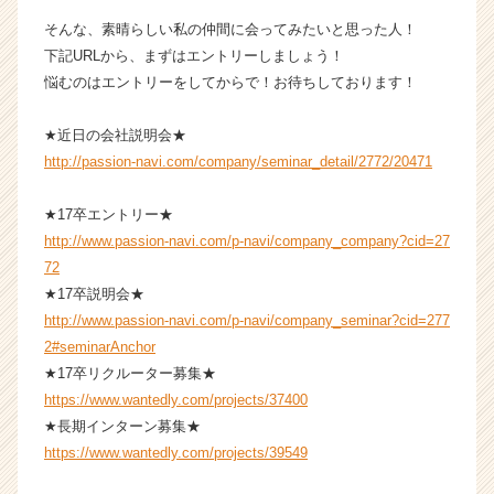
e
そんな、素晴らしい私の仲間に会ってみたいと思った人！
e
下記URLから、まずはエントリーしましょう！
r）
悩むのはエントリーをしてからで！お待ちしております！
★近日の会社説明会★
http://passion-navi.com/company/seminar_detail/2772/20471
★17卒エントリー★
http://www.passion-navi.com/p-navi/company_company?cid=27
72
★17卒説明会★
http://www.passion-navi.com/p-navi/company_seminar?cid=277
2#seminarAnchor
★17卒リクルーター募集★
https://www.wantedly.com/projects/37400
★長期インターン募集★
https://www.wantedly.com/projects/39549