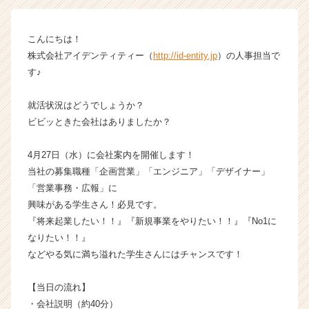
ン】
|
こんにちは！
ベ
株式会社アイデンティティー（
http://id-entity.jp
）の人事担当で
ン
チ
す♪
ャ
ー・
就活状況はどうでしょうか？
成
ビビッときた会社はありましたか？
長
企
4月27日（水）に会社案内を開催します！
業
当社の募集職種「企画営業」「エンジニア」「デザイナー」
か
ら
「営業事務・広報」に
ス
興味がある学生さん！必見です。
カ
『将来起業したい！！』『新規事業をやりたい！！』『No1に
ウ
なりたい！！』
ト
などやる気に満ち溢れた学生さんにはチャンスです！
が
届
【当日の流れ】
く
就
・会社説明（約40分）