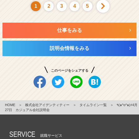
1
2
3
4
5
仕事をみる
説明会情報をみる
このページをシェアする
HOME
＞
株式会社アイデンティティー
＞
タイムライン一覧
＞
٩(๑^o^๑)۶4月
27日 カジュアル会社説明会
SERVICE
就職サービス