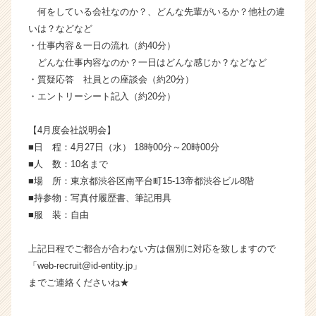
活
何をしている会社なのか？、どんな先輩がいるか？他社の違
サ
いは？などなど
イ
・仕事内容＆一日の流れ（約40分）
ト
どんな仕事内容なのか？一日はどんな感じか？などなど
チ
・質疑応答 社員との座談会（約20分）
ア
・エントリーシート記入（約20分）
キ
ャ
リ
【4月度会社説明会】
ア
■日 程：4月27日（水） 18時00分～20時00分
（C
■人 数：10名まで
h
■場 所：東京都渋谷区南平台町15-13帝都渋谷ビル8階
e
■持参物：写真付履歴書、筆記用具
e
■服 装：自由
r
C
a
上記日程でご都合が合わない方は個別に対応を致しますので
r
「web-recruit@id-entity.jp」
e
までご連絡くださいね★
e
r）