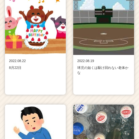
2022.08.22
2022.08.19
8月22日
球児の如くは駆け回れない老体か
な