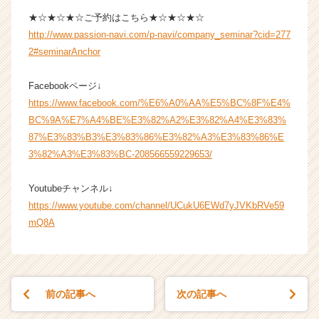
★☆★☆★☆ご予約はこちら★☆★☆★☆
http://www.passion-navi.com/p-navi/company_seminar?cid=277
2#seminarAnchor
Facebookページ↓
https://www.facebook.com/%E6%A0%AA%E5%BC%8F%E4%
BC%9A%E7%A4%BE%E3%82%A2%E3%82%A4%E3%83%
87%E3%83%B3%E3%83%86%E3%82%A3%E3%83%86%E
3%82%A3%E3%83%BC-208566559229653/
Youtubeチャンネル↓
https://www.youtube.com/channel/UCukU6EWd7yJVKbRVe59
mQ8A
前の記事へ
次の記事へ