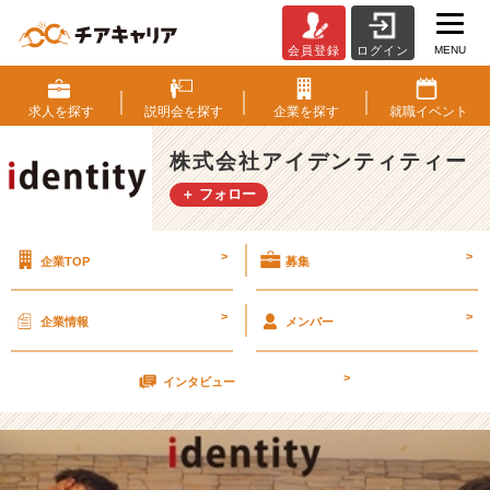
MENU
会員登録
ログイン
٩
(๑
^
求人を
探す
説明会を
探す
企業を
探す
就職
イベント
o
^
株式会社アイデンティティー
๑)
＋ フォロー
۶
4
月
>
>
企業TOP
募集
2
7
日
>
>
企業情報
メンバー
カ
ジ
>
ュ
インタビュー
ア
ル
会
社