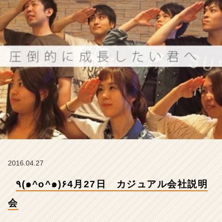
説
明
会
【株
式
会
社
ア
イ
デ
ン
テ
ィ
テ
ィ
ー
2016.04.27
の
タ
٩(๑^o^๑)۶4月27日 カジュアル会社説明
イ
ム
会
ラ
イ