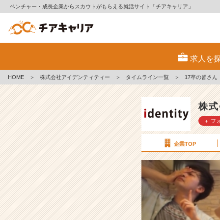
ベンチャー・成長企業からスカウトがもらえる就活サイト「チアキャリア」
1
7
求人を
卒
の
HOME
＞
株式会社アイデンティティー
＞
タイムライン一覧
＞
17卒の皆さん
皆
さ
ん
株式
【株
＋ フ
式
会
社
企業TOP
ア
イ
デ
ン
テ
ィ
テ