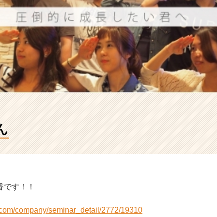
ん
香です！！
i.com/company/seminar_detail/2772/19310