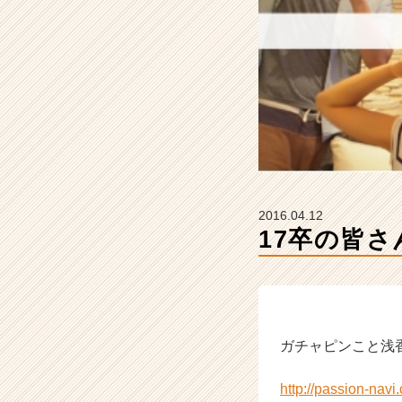
ィ
ー
の
タ
イ
ム
ラ
イ
ン】
|
ベ
2016.04.12
ン
17卒の皆さ
チ
ャ
ー・
成
長
企
ガチャピンこと浅
業
か
ら
http://passion-nav