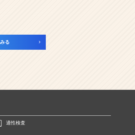
みる
適性検査