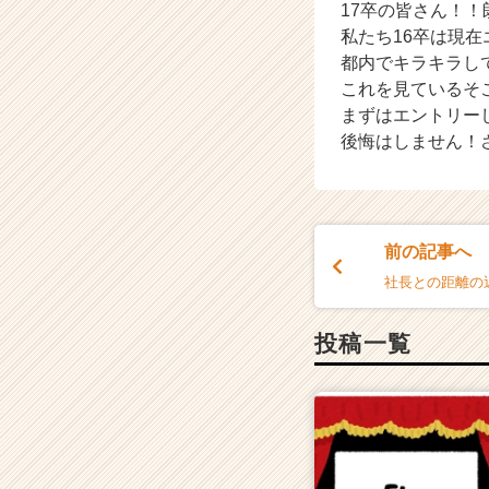
ス
17卒の皆さん！
カ
私たち16卒は現在
ウ
都内でキラキラし
ト
これを見ているそ
が
まずはエントリー
届
後悔はしません！
く
就
活
サ
イ
前の記事へ
ト
チ
社長との距離の
ア
キ
投稿一覧
ャ
リ
ア
（C
h
e
e