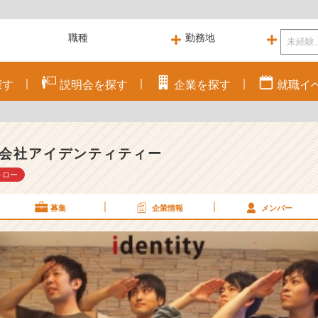
探す
説明会を
探す
企業を
探す
就職
イ
会社アイデンティティー
ォロー
募集
企業情報
メンバー