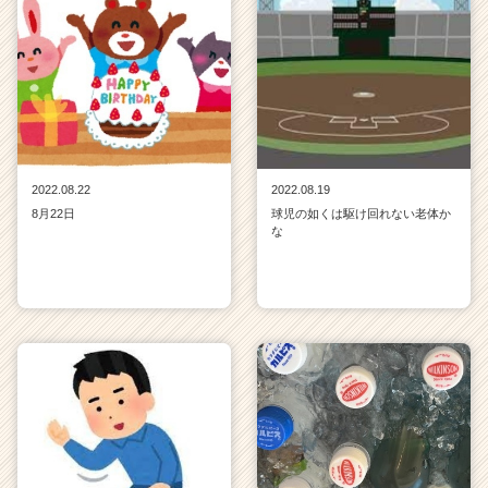
2022.08.22
2022.08.19
8月22日
球児の如くは駆け回れない老体か
な