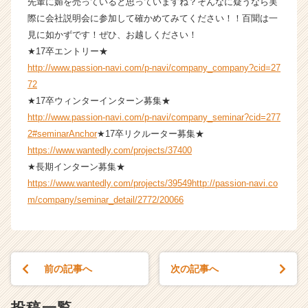
先輩に媚を売っていると思っていますね？そんなに疑うなら実
リ
際に会社説明会に参加して確かめてみてください！！百聞は一
ア
見に如かずです！ぜひ、お越しください！
（C
★17卒エントリー★
h
e
http://www.passion-navi.com/p-navi/company_company?cid=27
e
72
r
★17卒ウィンターインターン募集★
C
http://www.passion-navi.com/p-navi/company_seminar?cid=277
a
2#seminarAnchor
★17卒リクルーター募集★
r
https://www.wantedly.com/projects/37400
e
★長期インターン募集★
e
r）
https://www.wantedly.com/projects/39549
http://passion-navi.co
m/company/seminar_detail/2772/20066
前の記事へ
次の記事へ
投稿一覧