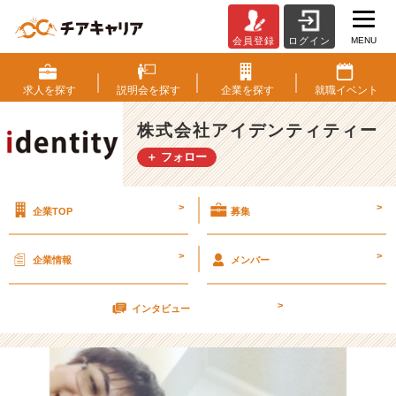
MENU
会員登録
ログイン
い
い
先
求人を
探す
説明会を
探す
企業を
探す
就職
イベント
輩
で
株式会社アイデンティティー
す！
＋ フォロー
（１
６
卒
>
>
企業TOP
募集
ブ
ロ
グ
>
>
企業情報
メンバー
よ
り）
>
【株
インタビュー
式
会
社
ア