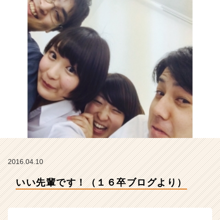
イ
デ
ン
テ
ィ
テ
ィ
ー
の
タ
イ
ム
ラ
イ
ン】
|
2016.04.10
ベ
ン
いい先輩です！（１６卒ブログより）
チ
ャ
ー・
成