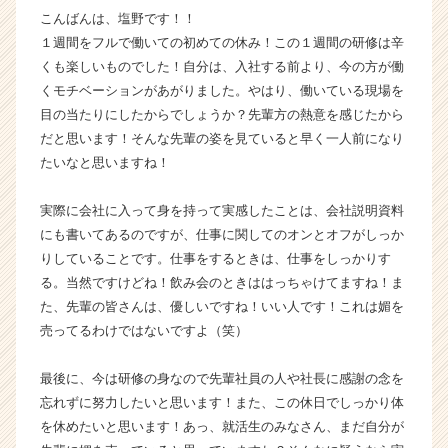
こんばんは、塩野です！！
長
企
１週間をフルで働いての初めての休み！この１週間の研修は辛
業
くも楽しいものでした！自分は、入社する前より、今の方が働
か
くモチベーションがあがりました。やはり、働いている現場を
ら
目の当たりにしたからでしょうか？先輩方の熱意を感じたから
ス
だと思います！そんな先輩の姿を見ていると早く一人前になり
カ
たいなと思いますね！
ウ
ト
が
実際に会社に入って身を持って実感したことは、会社説明資料
届
にも書いてあるのですが、仕事に関してのオンとオフがしっか
く
りしていることです。仕事をするときは、仕事をしっかりす
就
る。当然ですけどね！飲み会のときははっちゃけてますね！ま
活
た、先輩の皆さんは、優しいですね！いい人です！これは媚を
サ
売ってるわけではないですよ（笑）
イ
ト
チ
最後に、今は研修の身なので先輩社員の人や社長に感謝の念を
ア
忘れずに努力したいと思います！また、この休日でしっかり体
キ
を休めたいと思います！あっ、就活生のみなさん、まだ自分が
ャ