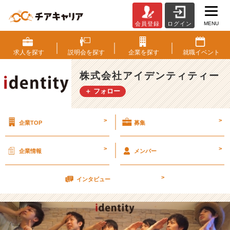
MENU
会員登録
ログイン
新
し
い
求人を
探す
説明会を
探す
企業を
探す
就職
イベント
一
歩
株式会社アイデンティティー
【株
＋ フォロー
式
会
社
>
>
企業TOP
募集
ア
イ
デ
>
>
企業情報
メンバー
ン
テ
>
ィ
インタビュー
テ
ィ
ー
の