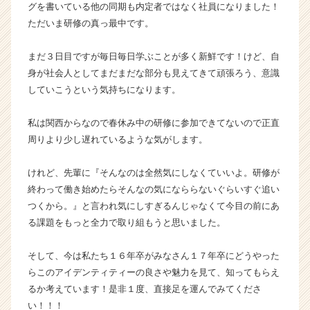
グを書いている他の同期も内定者ではなく社員になりました！
が
ただいま研修の真っ最中です。
届
く
まだ３日目ですが毎日毎日学ぶことが多く新鮮です！けど、自
就
活
身が社会人としてまだまだな部分も見えてきて頑張ろう、意識
サ
していこうという気持ちになります。
イ
ト
私は関西からなので春休み中の研修に参加できてないので正直
チ
周りより少し遅れているような気がします。
ア
キ
けれど、先輩に『そんなのは全然気にしなくていいよ。研修が
ャ
リ
終わって働き始めたらそんなの気になららないぐらいすぐ追い
ア
つくから。』と言われ気にしすぎるんじゃなくて今目の前にあ
（C
る課題をもっと全力で取り組もうと思いました。
h
e
そして、今は私たち１６年卒がみなさん１７年卒にどうやった
e
らこのアイデンティティーの良さや魅力を見て、知ってもらえ
r
るか考えています！是非１度、直接足を運んでみてくださ
C
a
い！！！