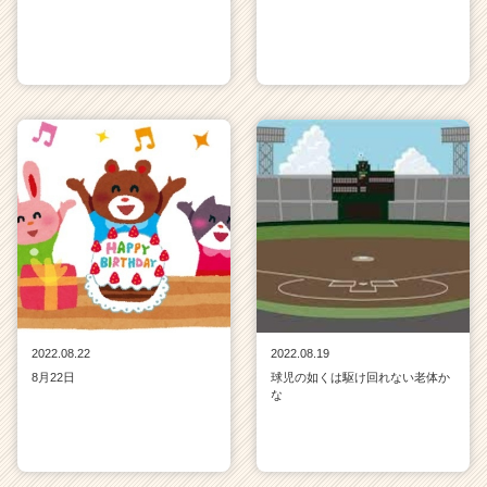
2022.08.22
2022.08.19
8月22日
球児の如くは駆け回れない老体か
な