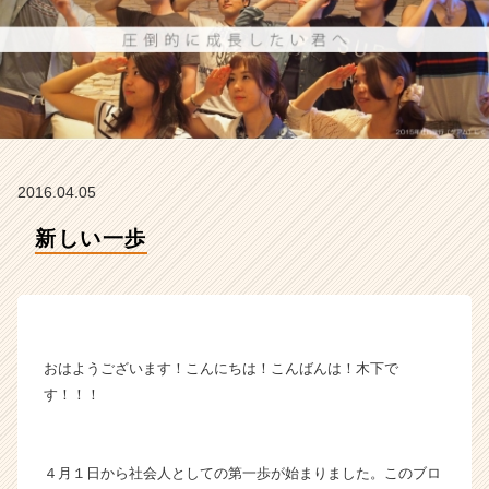
タ
イ
ム
ラ
イ
ン】
|
ベ
ン
2016.04.05
チ
ャ
新しい一歩
ー・
成
長
企
業
おはようございます！こんにちは！こんばんは！木下で
か
す！！！
ら
ス
カ
ウ
４月１日から社会人としての第一歩が始まりました。このブロ
ト