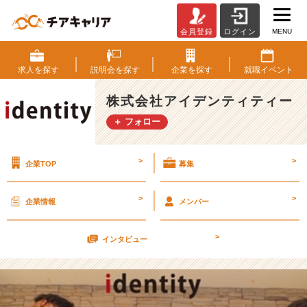
MENU
会員登録
ログイン
4
月
2
求人を
探す
説明会を
探す
企業を
探す
就職
イベント
日
私
株式会社アイデンティティー
服
＋ フォロー
で
会
社
>
>
企業TOP
募集
説
明
会
>
>
企業情報
メンバー
(๑
˃́
>
ꇴ
インタビュー
˂̀
๑)
【株
式