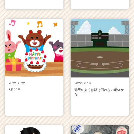
2022.08.22
2022.08.19
8月22日
球児の如くは駆け回れない老体か
な