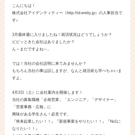
こんにちは！
ャ
ー・
株式会社アイデンティティー（http://id-entity.jp）の人事担当で
成
す♪
長
企
3月最終週に入りましたね！就活状況はどうでしょうか？
業
ビビッときた会社はありましたか？
か
ん～まだですよね～。
ら
ス
カ
では！当社の会社説明に来てみませんか？
ウ
もちろん当社の事は話しますが、なんと就活術も学べちゃいま
ト
すよ。
が
届
4月2日（土）に会社案内を開催します！
く
当社の募集職種「企画営業」「エンジニア」「デザイナー」
就
「営業事務・広報」に
活
サ
興味がある学生さん！必見です。
イ
『将来起業したい！！』『新規事業をやりたい！！』『No1に
ト
なりたい！！』
チ