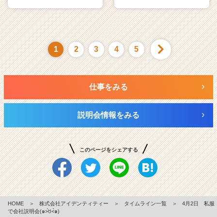
1
2
3
4
5
仕事をみる
説明会情報をみる
このページをシェアする
HOME
＞
株式会社アイデンティティー
＞
タイムライン一覧
＞
4月2日 私服
で会社説明会(๑˃́ꇴ˂̀๑)