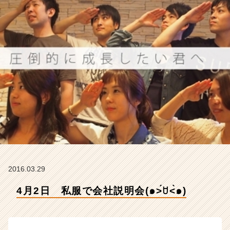
会
社
ア
イ
デ
ン
テ
ィ
テ
ィ
ー
の
タ
イ
ム
ラ
2016.03.29
イ
ン】
4月2日 私服で会社説明会(๑˃́ꇴ˂̀๑)
|
ベ
ン
チ