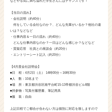
などやる気に満ち溢れた学生さんにはチャンスです！
ア
キ
【当日の流れ】
ャ
・会社説明（約40分）
リ
ア
何をしている会社なのか？、どんな先輩がいるか？他社の違
（C
いは？などなど
h
・仕事内容＆一日の流れ（約40分）
e
どんな仕事内容なのか？一日はどんな感じか？などなど
e
・質疑応答 社員との座談会（約20分）
r
・エントリーシート記入（約20分）
C
a
r
【4月度会社説明会】
e
■日 程：4月2日（土） 14時00分～16時30分
e
■人 数：10名まで
r）
■場 所：東京都渋谷区南平台町15-13帝都渋谷ビル8階
■持参物：写真付履歴書、筆記用具
■服 装：自由
上記日程でご都合が合わない方は個別に対応を致しますので