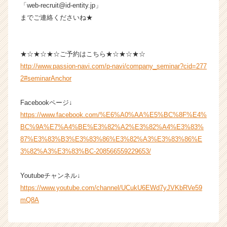
「web-recruit@id-entity.jp」
までご連絡くださいね★
★☆★☆★☆ご予約はこちら★☆★☆★☆
http://www.passion-navi.com/p-navi/company_seminar?cid=277
2#seminarAnchor
Facebookページ↓
https://www.facebook.com/%E6%A0%AA%E5%BC%8F%E4%
BC%9A%E7%A4%BE%E3%82%A2%E3%82%A4%E3%83%
87%E3%83%B3%E3%83%86%E3%82%A3%E3%83%86%E
3%82%A3%E3%83%BC-208566559229653/
Youtubeチャンネル↓
https://www.youtube.com/channel/UCukU6EWd7yJVKbRVe59
mQ8A