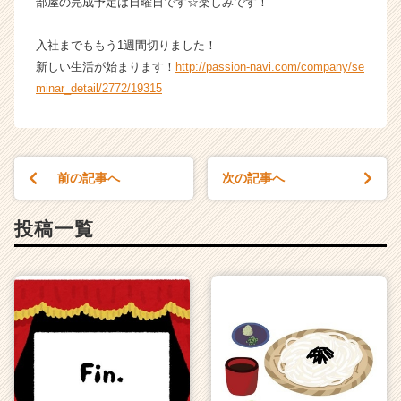
部屋の完成予定は日曜日です☆楽しみです！
ア
（C
入社までももう1週間切りました！
h
新しい生活が始まります！
http://passion-navi.com/company/se
e
e
minar_detail/2772/19315
r
C
a
r
前の記事へ
次の記事へ
e
e
r）
投稿一覧