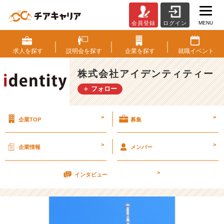
MENU
会員登録
ログイン
上
京！
（1
求人を
探す
説明会を
探す
企業を
探す
就職
イベント
6
卒
株式会社アイデンティティー
内
＋ フォロー
定
者
ブ
>
>
企業TOP
募集
ロ
グ
よ
>
>
企業情報
メンバー
り）
【株
>
式
インタビュー
会
社
ア
イ