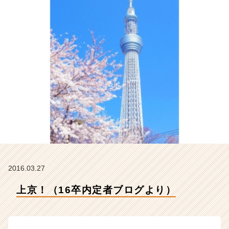
デ
ン
テ
ィ
テ
ィ
ー
の
タ
イ
ム
ラ
イ
ン】
|
ベ
2016.03.27
ン
チ
上京！（16卒内定者ブログより）
ャ
ー・
成
長