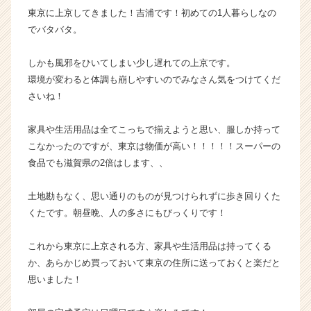
東京に上京してきました！吉浦です！初めての1人暮らしなの
企
業
でバタバタ。
か
ら
しかも風邪をひいてしまい少し遅れての上京です。
ス
環境が変わると体調も崩しやすいのでみなさん気をつけてくだ
カ
さいね！
ウ
ト
家具や生活用品は全てこっちで揃えようと思い、服しか持って
が
届
こなかったのですが、東京は物価が高い！！！！！スーパーの
く
食品でも滋賀県の2倍はします、、
就
活
土地勘もなく、思い通りのものが見つけられずに歩き回りくた
サ
くたです。朝昼晩、人の多さにもびっくりです！
イ
ト
これから東京に上京される方、家具や生活用品は持ってくる
チ
ア
か、あらかじめ買っておいて東京の住所に送っておくと楽だと
キ
思いました！
ャ
リ