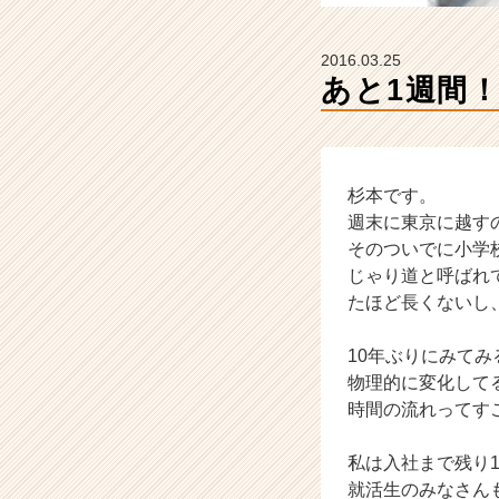
チ
ャ
ー・
2016.03.25
成
あと1週間
長
企
業
か
ら
杉本です。
ス
週末に東京に越す
カ
そのついでに小学
ウ
じゃり道と呼ばれ
ト
たほど長くないし
が
届
10年ぶりにみて
く
就
物理的に変化して
活
時間の流れってす
サ
イ
私は入社まで残り
ト
就活生のみなさん
チ