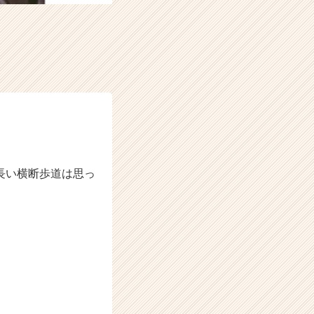
。
長い横断歩道は思っ