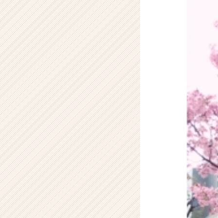
会
社
ア
イ
デ
ン
テ
ィ
テ
ィ
ー
の
タ
イ
ム
ラ
イ
ン】
|
ベ
ン