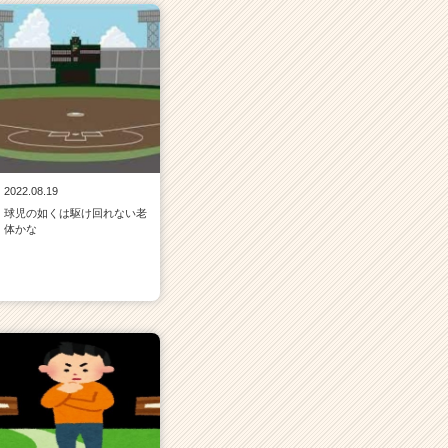
2022.08.19
球児の如くは駆け回れない老
体かな