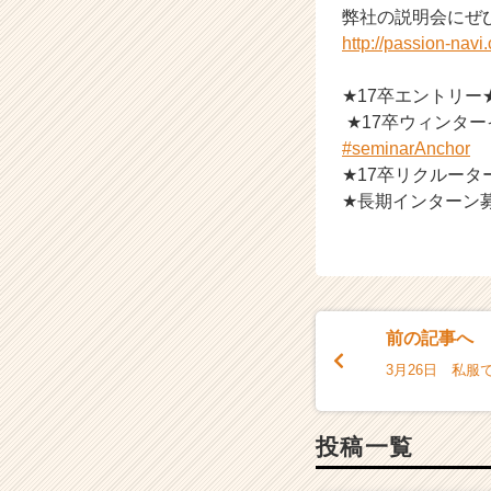
弊社の説明会にぜ
ア
http://passion-nav
キ
ャ
リ
★17卒エントリー
ア
★17卒ウィンタ
（C
#seminarAnchor
h
★17卒リクルータ
e
★長期インターン
e
r
C
a
r
e
前の記事へ
e
r）
3月26日 私服で会
投稿一覧