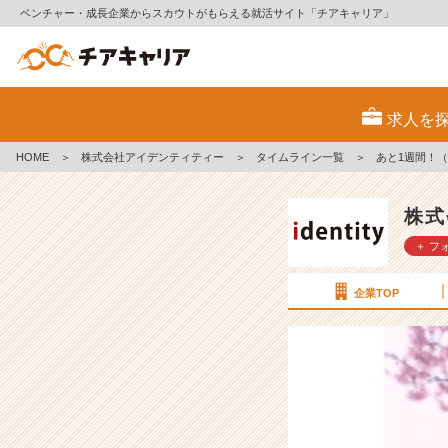
ベンチャー・成長企業からスカウトがもらえる就活サイト「チアキャリア」
あ
と
求人を
1
週
HOME
＞
株式会社アイデンティティー
＞
タイムライン一覧
＞
あと1週間！（
間！
（1
6
株式
卒
＋ フ
内
定
者
企業TOP
ブ
ロ
グ
よ
り）
【株
式