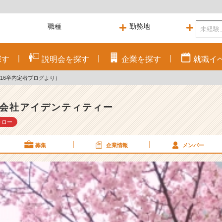
探す
説明会を
探す
企業を
探す
就職
イ
16卒内定者ブログより）
会社アイデンティティー
ォロー
募集
企業情報
メンバー