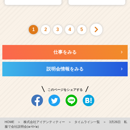
1
2
3
4
5
仕事をみる
説明会情報をみる
このページをシェアする
HOME
＞
株式会社アイデンティティー
＞
タイムライン一覧
＞
3月26日 私
服で会社説明会(๑˃́ꇴ˂̀๑)