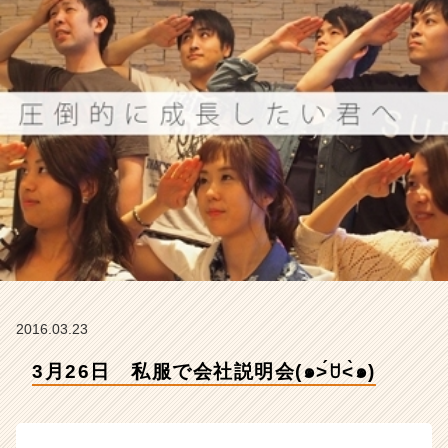
式
会
社
ア
イ
デ
ン
テ
ィ
テ
ィ
ー
の
タ
イ
ム
2016.03.23
ラ
イ
3月26日 私服で会社説明会(๑˃́ꇴ˂̀๑)
ン】
|
ベ
ン