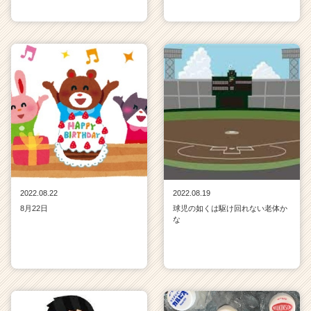
2022.08.22
2022.08.19
8月22日
球児の如くは駆け回れない老体か
な