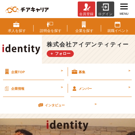
MENU
会員登録
ログイン
3
月
2
求人を
探す
説明会を
探す
企業を
探す
就職
イベント
6
日
株式会社アイデンティティー
私
＋ フォロー
服
で
会
>
>
企業TOP
募集
社
説
明
>
>
企業情報
メンバー
会
(๑
>
˃́
インタビュー
ꇴ
˂̀
๑)
【株