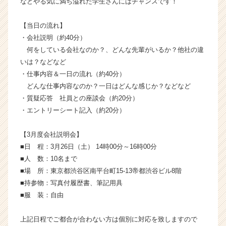
などやる気に満ち溢れた学生さんにはチャンスです！
チ
ア
【当日の流れ】
キ
・会社説明（約40分）
ャ
リ
何をしている会社なのか？、どんな先輩がいるか？他社の違
ア
いは？などなど
（C
・仕事内容＆一日の流れ（約40分）
h
どんな仕事内容なのか？一日はどんな感じか？などなど
e
・質疑応答 社員との座談会（約20分）
e
・エントリーシート記入（約20分）
r
C
a
【3月度会社説明会】
r
■日 程：3月26日（土） 14時00分～16時00分
e
■人 数：10名まで
e
■場 所：東京都渋谷区南平台町15-13帝都渋谷ビル8階
r）
■持参物：写真付履歴書、筆記用具
■服 装：自由
上記日程でご都合が合わない方は個別に対応を致しますので