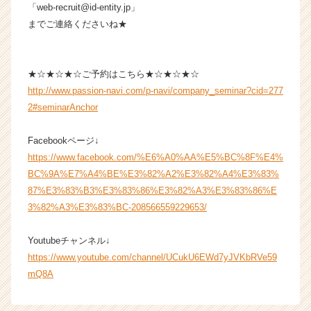
「web-recruit@id-entity.jp」
までご連絡くださいね★
★☆★☆★☆ご予約はこちら★☆★☆★☆
http://www.passion-navi.com/p-navi/company_seminar?cid=277
2#seminarAnchor
Facebookページ↓
https://www.facebook.com/%E6%A0%AA%E5%BC%8F%E4%
BC%9A%E7%A4%BE%E3%82%A2%E3%82%A4%E3%83%
87%E3%83%B3%E3%83%86%E3%82%A3%E3%83%86%E
3%82%A3%E3%83%BC-208566559229653/
Youtubeチャンネル↓
https://www.youtube.com/channel/UCukU6EWd7yJVKbRVe59
mQ8A