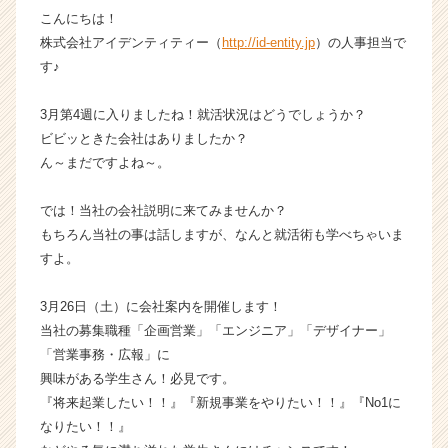
こんにちは！
チ
ャ
株式会社アイデンティティー（
http://id-entity.jp
）の人事担当で
ー・
す♪
成
長
3月第4週に入りましたね！就活状況はどうでしょうか？
企
ビビッときた会社はありましたか？
業
ん～まだですよね～。
か
ら
ス
では！当社の会社説明に来てみませんか？
カ
もちろん当社の事は話しますが、なんと就活術も学べちゃいま
ウ
すよ。
ト
が
3月26日（土）に会社案内を開催します！
届
当社の募集職種「企画営業」「エンジニア」「デザイナー」
く
「営業事務・広報」に
就
活
興味がある学生さん！必見です。
サ
『将来起業したい！！』『新規事業をやりたい！！』『No1に
イ
なりたい！！』
ト