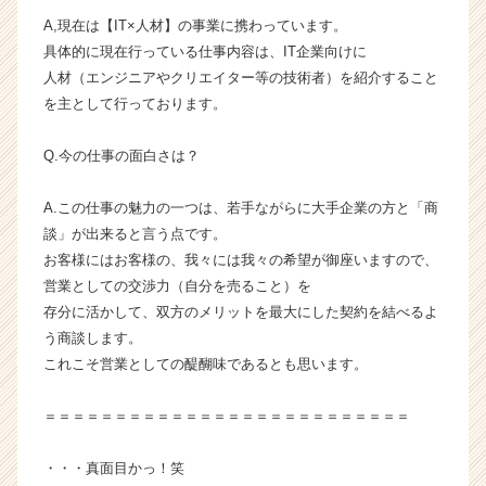
ベ
A,現在は【IT×人材】の事業に携わっています。
ン
具体的に現在行っている仕事内容は、IT企業向けに
チ
人材（エンジニアやクリエイター等の技術者）を紹介すること
ャ
を主として行っております。
ー・
成
Q.今の仕事の面白さは？
長
企
業
A.この仕事の魅力の一つは、若手ながらに大手企業の方と「商
か
談」が出来ると言う点です。
ら
お客様にはお客様の、我々には我々の希望が御座いますので、
ス
営業としての交渉力（自分を売ること）を
カ
存分に活かして、双方のメリットを最大にした契約を結べるよ
ウ
う商談します。
ト
が
これこそ営業としての醍醐味であるとも思います。
届
く
＝＝＝＝＝＝＝＝＝＝＝＝＝＝＝＝＝＝＝＝＝＝＝＝＝＝
就
活
・・・真面目かっ！笑
サ