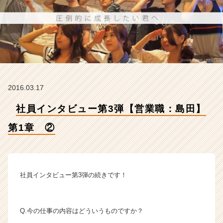
②
【株
式
会
社
ア
イ
デ
ン
2016.03.17
テ
ィ
社員インタビュー第3弾【営業職：島田】
テ
第1章 ②
ィ
ー
の
タ
イ
社員インタビュー第3弾の続きです！
ム
ラ
イ
Q.今の仕事の内容はどういうものですか？
ン】
|