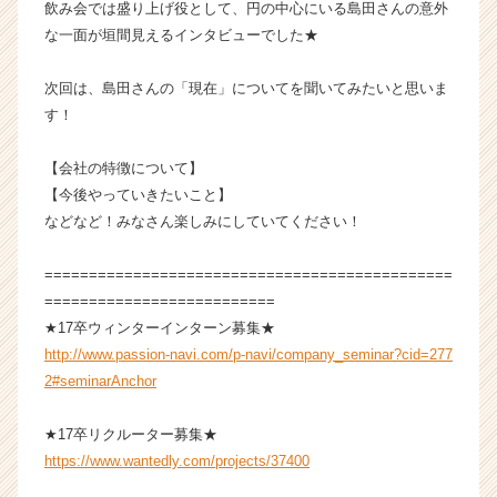
飲み会では盛り上げ役として、円の中心にいる島田さんの意外
イ
な一面が垣間見えるインタビューでした★
ト
チ
ア
次回は、島田さんの「現在」についてを聞いてみたいと思いま
キ
す！
ャ
リ
【会社の特徴について】
ア
【今後やっていきたいこと】
（C
などなど！みなさん楽しみにしていてください！
h
e
e
==============================================
r
==========================
C
★17卒ウィンターインターン募集★
a
http://www.passion-navi.com/p-navi/company_seminar?cid=277
r
2#seminarAnchor
e
e
r）
★17卒リクルーター募集★
https://www.wantedly.com/projects/37400