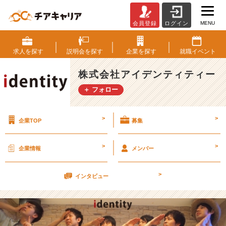
MENU
会員登録
ログイン
社
員
イ
求人を
探す
説明会を
探す
企業を
探す
就職
イベント
ン
タ
株式会社アイデンティティー
ビ
＋ フォロー
ュ
ー
第
>
>
企業TOP
募集
3
弾
【営
>
>
企業情報
メンバー
業
職：
>
島
インタビュー
田】
第
1
章