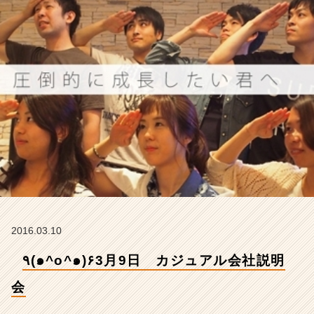
明
会
【株
式
会
社
ア
イ
デ
ン
テ
ィ
テ
ィ
ー
の
2016.03.10
タ
イ
٩(๑^o^๑)۶3月9日 カジュアル会社説明
ム
ラ
会
イ
ン】