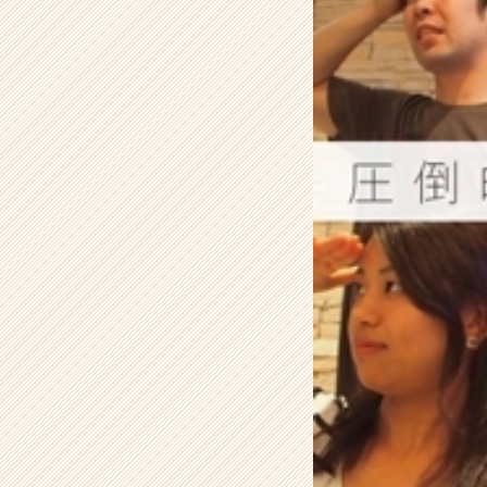
説
明
会
【株
式
会
社
ア
イ
デ
ン
テ
ィ
テ
ィ
ー
の
タ
イ
ム
ラ