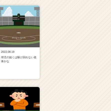
2022.08.19
球児の如くは駆け回れない老
体かな