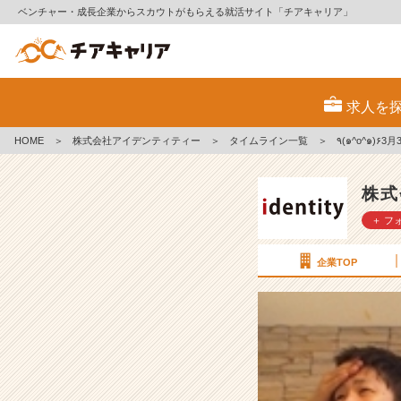
ベンチャー・成長企業からスカウトがもらえる就活サイト「チアキャリア」
٩
(๑
求人を
^
o
HOME
＞
株式会社アイデンティティー
＞
タイムライン一覧
＞
٩(๑^o^๑
^
๑)
۶
株式
3
＋ フ
月
3
日
企業TOP
カ
ジ
ュ
ア
ル
会
社