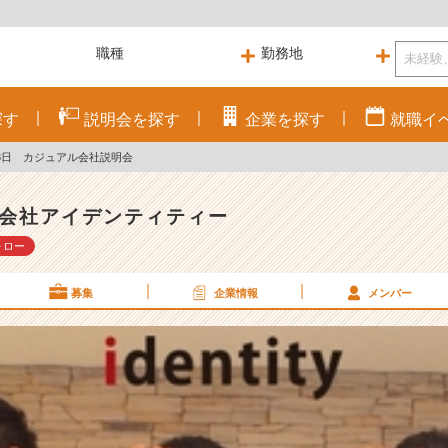
探す
説明会を
探す
企業を
探す
就職
イ
)۶3月3日 カジュアル会社説明会
会社アイデンティティー
ォロー
募集
企業情報
メンバー