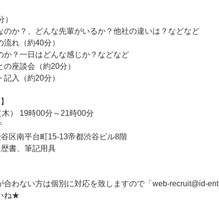
分）
なのか？、どんな先輩がいるか？他社の違いは？などなど
の流れ（約40分）
のか？一日はどんな感じか？などなど
との座談会（約20分）
ト記入（約20分）
会】
木） 19時00分～21時00分
で
谷区南平台町15-13帝都渋谷ビル8階
履歴書、筆記用具
ない方は個別に対応を致しますので「web-recruit@id-entity
いね★