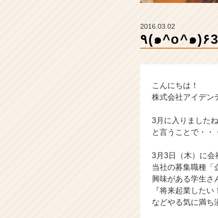
イ
ン】
|
2016.03.02
ベ
٩(๑^o^
ン
チ
ャ
ー・
成
こんにちは！
長
株式会社アイデンティティ
企
業
3月に入りましたね
か
と言うことで・・
ら
ス
3月3日（木）に
カ
ウ
当社の募集職種「
ト
興味がある学生さ
が
『将来起業したい
届
などやる気に満ち
く
就