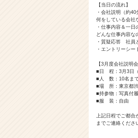
【当日の流れ】
活
・会社説明（約40
サ
イ
何をしている会社
ト
・仕事内容＆一日
チ
どんな仕事内容な
ア
・質疑応答 社員
キ
・エントリーシー
ャ
リ
【3月度会社説明
ア
（C
■日 程：3月3日（
h
■人 数：10名ま
e
■場 所：東京都渋
e
■持参物：写真付
r
■服 装：自由
C
a
上記日程でご都合が合わ
r
e
までご連絡くださ
e
r）