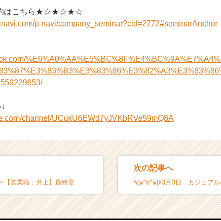
約はこちら★☆★☆★☆
n-navi.com/p-navi/company_seminar?cid=2772#seminarAnchor
acebook.com/%E6%A0%AA%E5%BC%8F%E4%BC%9A%E7%A
83%87%E3%83%B3%E3%83%86%E3%82%A3%E3%83%86
559229653/
↓
tube.com/channel/UCukU6EWd7yJVKbRVe59mQ8A
次の記事へ
ー【営業職：井上】最終章
٩(๑^o^๑)۶3月3日 カジュ