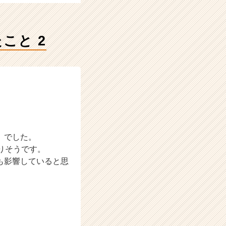
こと 2
）でした。
りそうです。
も影響していると思