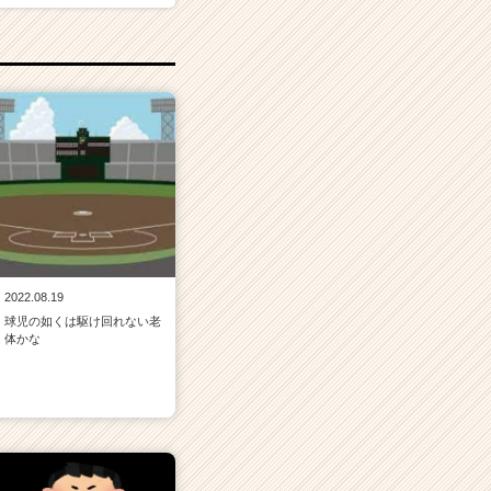
2022.08.19
球児の如くは駆け回れない老
体かな