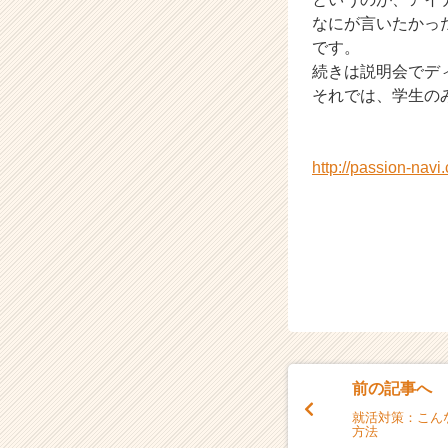
e
なにが言いたかっ
e
です。
r）
続きは説明会でデ
それでは、学生の
http://passion-nav
前の記事へ
就活対策：こん
方法