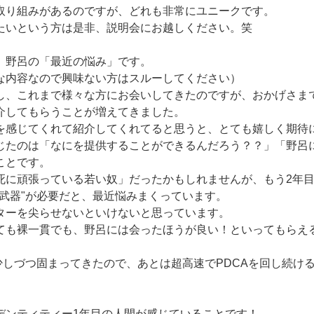
取り組みがあるのですが、どれも非常にユニークです。
たいという方は是非、説明会にお越しください。笑
、野呂の「最近の悩み」です。
な内容なので興味ない方はスルーしてください）
し、これまで様々な方にお会いしてきたのですが、おかげさま
介してもらうことが増えてきました。
を感じてくれて紹介してくれてると思うと、とても嬉しく期待
じたのは「なにを提供することができるんだろう？？」「野呂
ことです。
死に頑張っている若い奴」だったかもしれませんが、もう2年
"武器"が必要だと、最近悩みまくっています。
ターを尖らせないといけないと思っています。
ても裸一貫でも、野呂には会ったほうが良い！といってもらえる
。
少しづつ固まってきたので、あとは超高速でPDCAを回し続け
デンティティー1年目の人間が感じていることです！