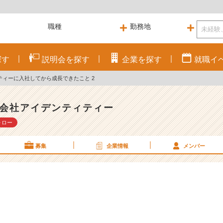
探す
説明会を
探す
企業を
探す
就職
イ
ティーに入社してから成長できたこと 2
会社アイデンティティー
ォロー
募集
企業情報
メンバー