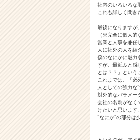
社内のいろいろな
届
これも詳しく聞き
く
就
活
最後になりますが
サ
（※完全に個人的
イ
営業と人事を兼任
ト
人に社外の人を紹
チ
僕のなにかに魅力
ア
すが、最近ふと感
キ
ャ
とは？？」という
リ
これまでは、「必
ア
人としての強力な
（C
対外的なパラメー
h
会社の名刺がなく
e
けたいと思います
e
"なにか"の部分は
r
C
a
r
というのが、アイ