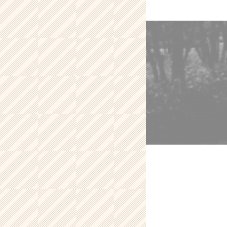
で
き
た
こ
と
2
【株
式
会
社
ア
イ
デ
ン
テ
ィ
テ
ィ
ー
の
タ