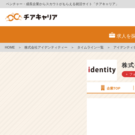
ベンチャー・成長企業からスカウトがもらえる就活サイト「チアキャリア」
ア
イ
求人を
デ
ン
HOME
＞
株式会社アイデンティティー
＞
タイムライン一覧
＞
アイデンティ
テ
ィ
テ
株式
ィ
＋ フ
ー
に
入
企業TOP
社
し
て
か
ら
成
長