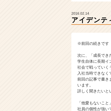
イ
ム
ラ
2016.02.14
イ
アイデンテ
ン】
|
ベ
ン
チ
※前回の続きです
ャ
ー・
次に、「成長でき
成
学生自体に長期イ
長
社会で戦っていく
企
入社当時できなく
業
前回の記事で書き
か
ら
います。
ス
詳しく聞きたいと
カ
ウ
「他愛もないこと
ト
社員の個性が強い
が