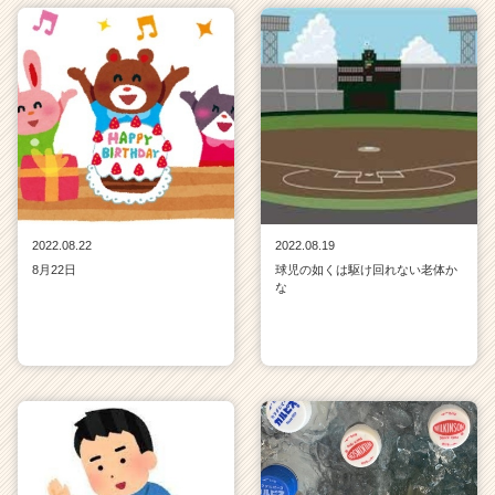
2022.08.22
2022.08.19
8月22日
球児の如くは駆け回れない老体か
な