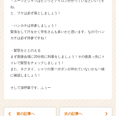
・スーツとシャツはピシッとアイロンかかっているといいです
ー・
ね。
成
と、フケは必ず落としましょう！
長
企
・ハンカチは持参しましょう！
業
緊張をして汗をかく学生さんも多いかと思います。なのでハン
か
ら
カチは必ず持参ですね！
ス
カ
・髪型をととのえる
ウ
まず面接会場に20分前に到着をしましょう！その後真っ先にト
ト
イレで髪型をチェックしましょう！
が
また、ネクタイ、シャツの第一ボダンが外れていないかも一緒
届
に確認しましょう！
く
就
活
そして深呼吸です。ふぅー
サ
イ
ト
チ
前の記事へ
次の記事へ
ア