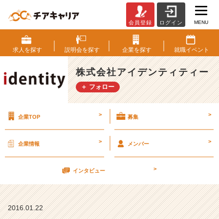
MENU
会員登録
ログイン
就
活
対
求人を
探す
説明会を
探す
企業を
探す
就職
イベント
策：
面
株式会社アイデンティティー
接
＋ フォロー
時
に
注
>
>
企業TOP
募集
意
す
る
>
>
企業情報
メンバー
事
そ
>
の
インタビュー
6
【株
式
2016.01.22
会