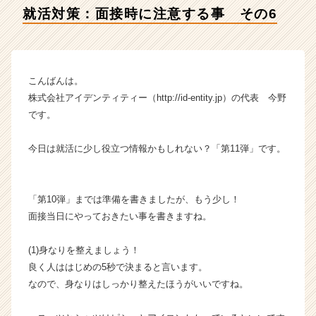
社
就活対策：面接時に注意する事 その6
ア
イ
デ
ン
テ
こんばんは。
ィ
株式会社アイデンティティー（http://id-entity.jp）の代表 今野
テ
です。
ィ
ー
今日は就活に少し役立つ情報かもしれない？「第11弾」です。
の
タ
イ
ム
「第10弾」までは準備を書きましたが、もう少し！
ラ
面接当日にやっておきたい事を書きますね。
イ
ン】
(1)身なりを整えましょう！
|
良く人ははじめの5秒で決まると言います。
ベ
なので、身なりはしっかり整えたほうがいいですね。
ン
チ
ャ