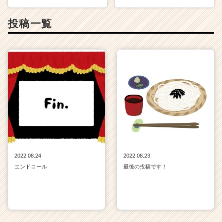
キ
ャ
投稿一覧
リ
ア
（C
h
e
e
r
C
a
r
e
e
r）
2022.08.24
2022.08.23
エンドロール
最後の投稿です！