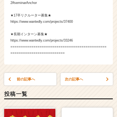
2#seminarAnchor
キ
ャ
リ
★17卒リクルーター募集★
ア
https://www.wantedly.com/projects/37400
（C
h
★長期インターン募集★
e
https://www.wantedly.com/projects/33246
e
==============================================
r
C
==========================
a
r
e
e
前の記事へ
次の記事へ
r）
投稿一覧