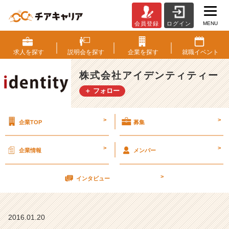
MENU
会員登録
ログイン
就
活
対
求人を
探す
説明会を
探す
企業を
探す
就職
イベント
策：
面
株式会社アイデンティティー
接
＋ フォロー
時
に
注
>
>
企業TOP
募集
意
す
る
>
>
企業情報
メンバー
事
そ
>
の
インタビュー
4
【株
式
2016.01.20
会