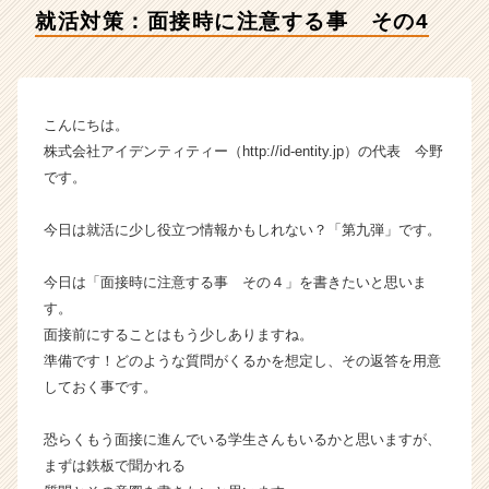
社
就活対策：面接時に注意する事 その4
ア
イ
デ
ン
テ
こんにちは。
ィ
株式会社アイデンティティー（http://id-entity.jp）の代表 今野
テ
です。
ィ
ー
今日は就活に少し役立つ情報かもしれない？「第九弾」です。
の
タ
イ
今日は「面接時に注意する事 その４」を書きたいと思いま
ム
す。
ラ
面接前にすることはもう少しありますね。
イ
準備です！どのような質問がくるかを想定し、その返答を用意
ン】
しておく事です。
|
ベ
恐らくもう面接に進んでいる学生さんもいるかと思いますが、
ン
チ
まずは鉄板で聞かれる
ャ