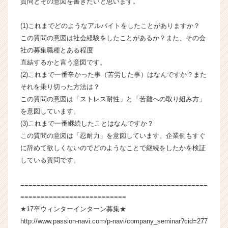
質問とその意図を書きたいと思います。
ー・
成
(1)これまでどのようなアルバイトをしたことがありますか？
長
この質問の意図は社会経験をしたことがあるか？また、その会
企
社の募集職種とある程度
業
直結するかと言う意図です。
か
ら
(2)これまで一番辛かった事（苦労した事）はなんですか？また
ス
それを乗り切った方法は？
カ
この質問の意図は「ストレス耐性」と「苦難への取り組み方」
ウ
を意図しています。
ト
(3)これまで一番継続したことはなんですか？
が
この質問の意図は「忍耐力」を意図しています。企業側もすぐ
届
に辞めて欲しくないのでどのようなことで継続をしたかを検証
く
就
している質問です。
活
サ
==============================================
イ
==========================
ト
★17卒ウィンターインターン募集★
チ
http://www.passion-navi.com/p-navi/company_seminar?cid=277
ア