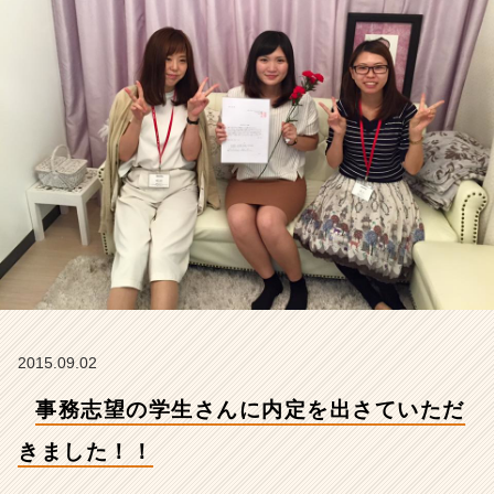
き
ま
し
た！！
【株
式
会
社
ア
イ
デ
ン
テ
ィ
テ
ィ
2015.09.02
ー
の
事務志望の学生さんに内定を出さていただ
タ
イ
きました！！
ム
ラ