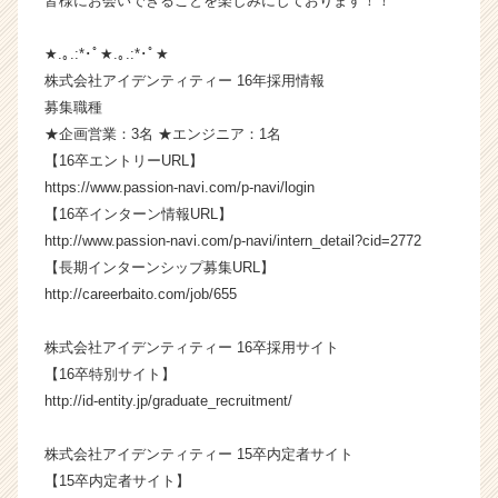
皆様にお会いできることを楽しみにしております！！
r）
★.｡.:*･ﾟ★.｡.:*･ﾟ★
株式会社アイデンティティー 16年採用情報
募集職種
★企画営業：3名 ★エンジニア：1名
【16卒エントリーURL】
https://www.passion-navi.com/p-navi/login
【16卒インターン情報URL】
http://www.passion-navi.com/p-navi/intern_detail?cid=2772
【長期インターンシップ募集URL】
http://careerbaito.com/job/655
株式会社アイデンティティー 16卒採用サイト
【16卒特別サイト】
http://id-entity.jp/graduate_recruitment/
株式会社アイデンティティー 15卒内定者サイト
【15卒内定者サイト】