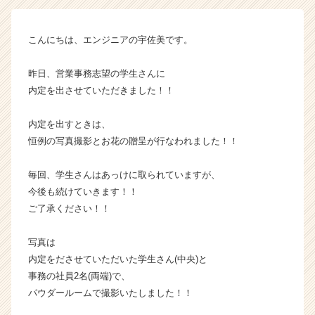
イ
ン】
こんにちは、エンジニアの宇佐美です。
|
ベ
ン
昨日、営業事務志望の学生さんに
チ
内定を出させていただきました！！
ャ
ー・
内定を出すときは、
成
恒例の写真撮影とお花の贈呈が行なわれました！！
長
企
毎回、学生さんはあっけに取られていますが、
業
か
今後も続けていきます！！
ら
ご了承ください！！
ス
カ
写真は
ウ
内定をださせていただいた学生さん(中央)と
ト
事務の社員2名(両端)で、
が
パウダールームで撮影いたしました！！
届
く