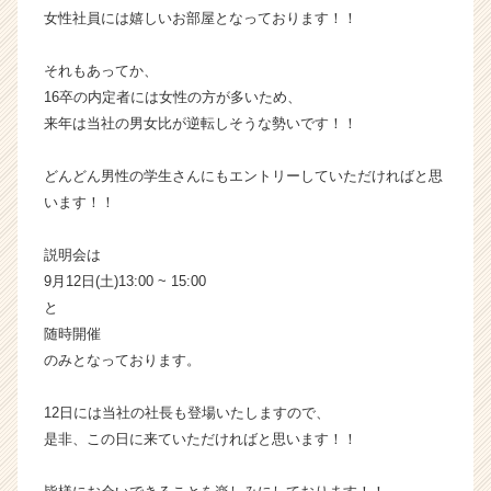
就
女性社員には嬉しいお部屋となっております！！
活
サ
それもあってか、
イ
16卒の内定者には女性の方が多いため、
ト
来年は当社の男女比が逆転しそうな勢いです！！
チ
ア
キ
どんどん男性の学生さんにもエントリーしていただければと思
ャ
います！！
リ
ア
説明会は
（C
9月12日(土)13:00 ~ 15:00
h
と
e
随時開催
e
r
のみとなっております。
C
a
12日には当社の社長も登場いたしますので、
r
是非、この日に来ていただければと思います！！
e
e