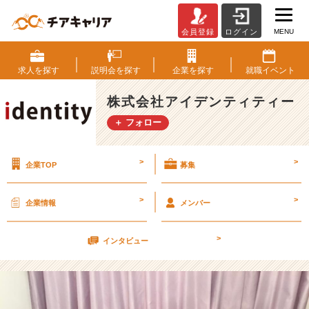
MENU
会員登録
ログイン
事
務
志
求人を
探す
説明会を
探す
企業を
探す
就職
イベント
望
の
株式会社アイデンティティー
学
＋ フォロー
生
さ
ん
>
>
企業TOP
募集
に
内
定
>
>
企業情報
メンバー
を
出
>
さ
インタビュー
て
い
た
だ