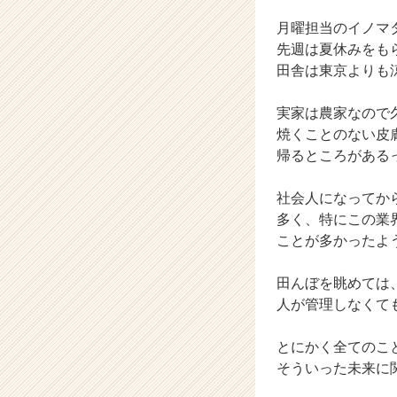
イ
月曜担当のイノマ
ム
ラ
先週は夏休みをも
イ
田舎は東京よりも
ン】
|
実家は農家なので
ベ
焼くことのない皮
ン
帰るところがある
チ
ャ
ー・
社会人になってか
成
多く、特にこの業
長
ことが多かったよ
企
業
田んぼを眺めては
か
人が管理しなくて
ら
ス
カ
とにかく全てのこ
ウ
そういった未来に
ト