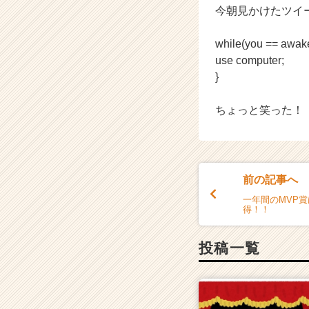
が
今朝見かけたツイ
届
く
while(you == awak
就
use computer;
活
サ
}
イ
ト
ちょっと笑った！
チ
ア
キ
ャ
リ
前の記事へ
ア
一年間のMVP
（C
得！！
h
e
投稿一覧
e
r
C
a
r