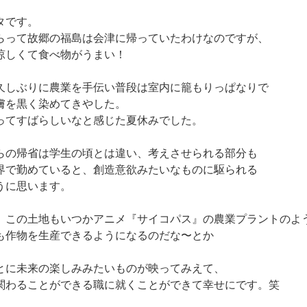
タです。
らって故郷の福島は会津に帰っていたわけなのですが、
涼しくて食べ物がうまい！
久しぶりに農業を手伝い普段は室内に籠もりっぱなりで
膚を黒く染めてきやした。
ってすばらしいなと感じた夏休みでした。
らの帰省は学生の頃とは違い、考えさせられる部分も
界で勤めていると、創造意欲みたいなものに駆られる
うに思います。
、この土地もいつかアニメ『サイコパス』の農業プラントのよ
も作物を生産できるようになるのだな〜とか
とに未来の楽しみみたいものが映ってみえて、
関わることができる職に就くことができて幸せにです。笑