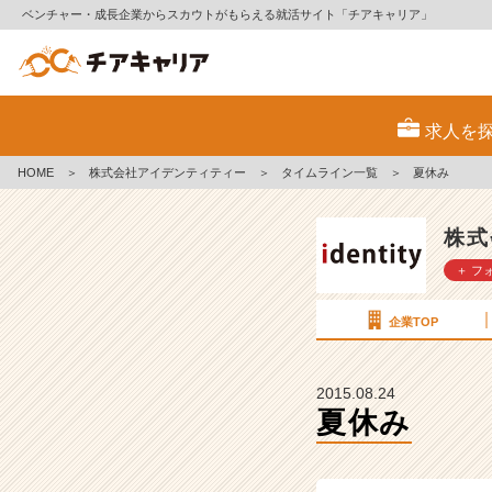
ベンチャー・成長企業からスカウトがもらえる就活サイト「チアキャリア」
夏
休
求人を
み
【株
HOME
＞
株式会社アイデンティティー
＞
タイムライン一覧
＞
夏休み
式
会
社
株式
ア
＋ フ
イ
デ
ン
企業TOP
テ
ィ
テ
2015.08.24
ィ
夏休み
ー
の
タ