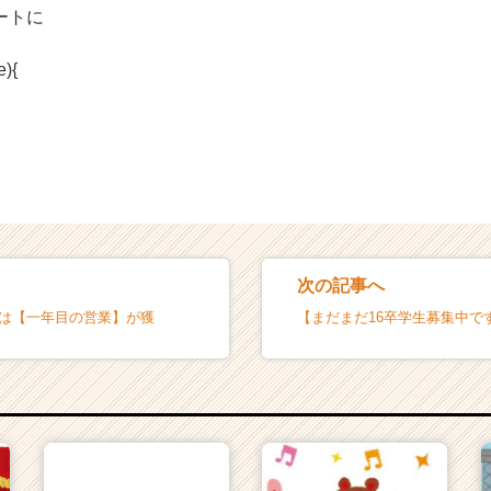
ートに
e){
次の記事へ
賞は【一年目の営業】が獲
【まだまだ16卒学生募集中で