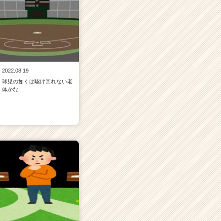
2022.08.19
球児の如くは駆け回れない老
体かな