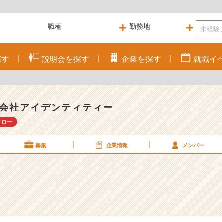
探す
説明会を
探す
企業を
探す
就職
イ
会社アイデンティティー
ォロー
募集
企業情報
メンバー