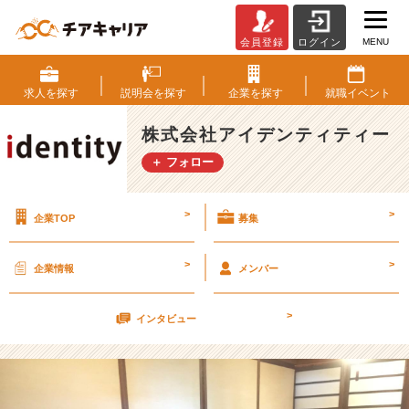
MENU
会員登録
ログイン
明
日
か
求人を
探す
説明会を
探す
企業を
探す
就職
イベント
ら
採
株式会社アイデンティティー
用
＋ フォロー
イ
ン
タ
>
>
企業TOP
募集
ー
ン
シ
>
>
企業情報
メンバー
ッ
プ
>
で
インタビュー
す！！
【ま
だ
ま