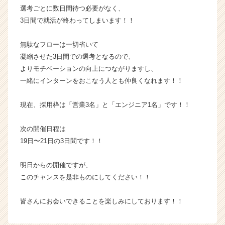
就
選考ごとに数日間待つ必要がなく、
活
3日間で就活が終わってしまいます！！
サ
イ
無駄なフローは一切省いて
ト
凝縮させた3日間での選考となるので、
チ
よりモチベーションの向上につながりますし、
ア
キ
一緒にインターンをおこなう人とも仲良くなれます！！
ャ
リ
現在、採用枠は「営業3名」と「エンジニア1名」です！！
ア
（C
次の開催日程は
h
19日〜21日の3日間です！！
e
e
r
明日からの開催ですが、
C
このチャンスを是非ものにしてください！！
a
r
皆さんにお会いできることを楽しみにしております！！
e
e