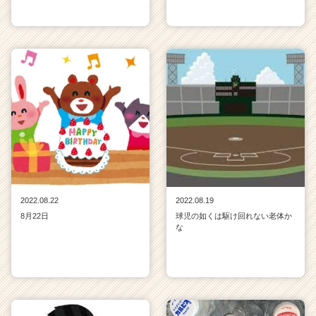
2022.08.22
2022.08.19
8月22日
球児の如くは駆け回れない老体か
な