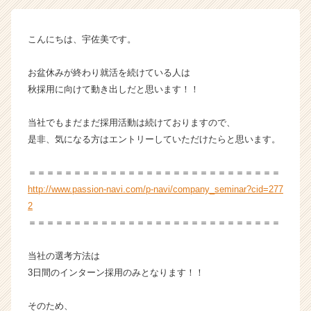
イ
ン】
こんにちは、宇佐美です。
|
ベ
ン
お盆休みが終わり就活を続けている人は
チ
秋採用に向けて動き出しだと思います！！
ャ
ー・
当社でもまだまだ採用活動は続けておりますので、
成
是非、気になる方はエントリーしていただけたらと思います。
長
企
＝＝＝＝＝＝＝＝＝＝＝＝＝＝＝＝＝＝＝＝＝＝＝＝＝＝＝＝
業
か
http://www.passion-navi.com/p-navi/company_seminar?cid=277
ら
2
ス
＝＝＝＝＝＝＝＝＝＝＝＝＝＝＝＝＝＝＝＝＝＝＝＝＝＝＝＝
カ
ウ
当社の選考方法は
ト
3日間のインターン採用のみとなります！！
が
届
く
そのため、