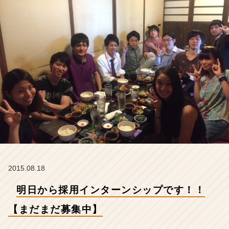
だ
募
集
中】
【株
式
会
社
ア
イ
デ
ン
テ
ィ
テ
ィ
2015.08.18
ー
の
明日から採用インターンシップです！！
タ
イ
【まだまだ募集中】
ム
ラ