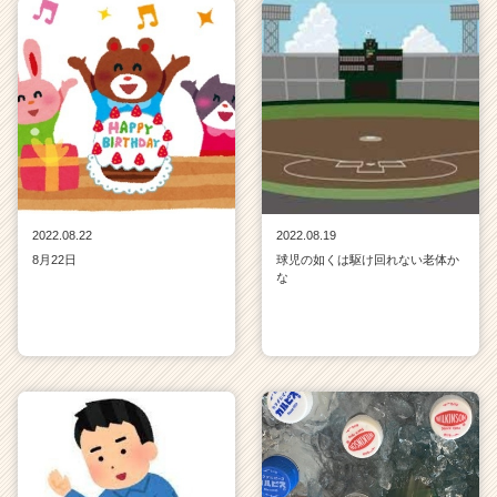
2022.08.22
2022.08.19
8月22日
球児の如くは駆け回れない老体か
な