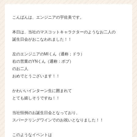
|
ベ
こんばんは、エンジニアの宇佐美です。
ン
チ
ャ
本日は、当社のマスコットキャラクターのようなお二人の
ー・
誕生日会がおこなわれました！！
成
長
左のエンジニアのMIくん（通称；ドラ）
企
右の営業のYNくん（通称：ボブ）
業
のお二人
か
おめでとうございます！！
ら
ス
カ
かわいいインターン生に囲まれて
ウ
とても嬉しそうですね！！
ト
が
当社恒例のお誕生日会となっており、
届
スパークリングワインでのお祝いとなりました！！
く
就
活
このようなイベントは