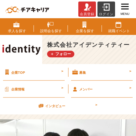
MENU
会員登録
ログイン
本
日
は
求人を
探す
説明会を
探す
企業を
探す
就職
イベント
当
社
株式会社アイデンティティー
の
＋ フォロー
マ
ス
コ
>
>
企業TOP
募集
ッ
ト
キ
>
>
企業情報
メンバー
ャ
ラ
>
ク
インタビュー
タ
ー
の
誕