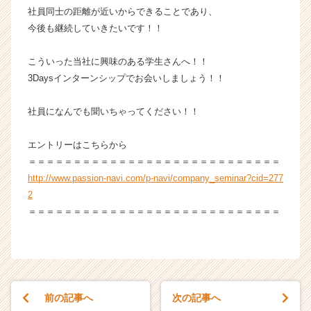
サ
社員同士の距離が近いからできることであり、
イ
今後も継続していきたいです！！
ト
チ
こういった当社に興味のある学生さんへ！！
ア
3Daysインターンシップでお会いしましょう！！
キ
ャ
リ
社員になんでも聞いちゃってください！！
ア
（C
エントリーはこちらから
h
＝＝＝＝＝＝＝＝＝＝＝＝＝＝＝＝＝＝＝＝＝＝＝＝＝＝＝＝
e
http://www.passion-navi.com/p-navi/company_seminar?cid=277
e
2
r
＝＝＝＝＝＝＝＝＝＝＝＝＝＝＝＝＝＝＝＝＝＝＝＝＝＝＝＝
C
a
r
e
e
r）
前の記事へ
次の記事へ