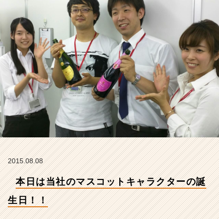
生
日！！
【株
式
会
社
ア
イ
デ
ン
テ
ィ
テ
ィ
ー
の
2015.08.08
タ
イ
本日は当社のマスコットキャラクターの誕
ム
ラ
生日！！
イ
ン】