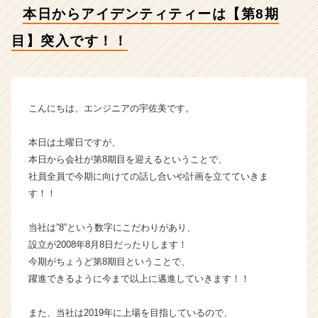
入
本日からアイデンティティーは【第8期
で
す！！
目】突入です！！
【株
式
会
社
ア
こんにちは、エンジニアの宇佐美です。
イ
デ
本日は土曜日ですが、
ン
本日から会社が第8期目を迎えるということで、
テ
社員全員で今期に向けての話し合いや計画を立てていきま
ィ
す！！
テ
ィ
ー
当社は”8”という数字にこだわりがあり、
の
設立が2008年8月8日だったりします！
タ
今期がちょうど第8期目ということで、
イ
躍進できるように今まで以上に邁進していきます！！
ム
ラ
また、当社は2019年に上場を目指しているので、
イ