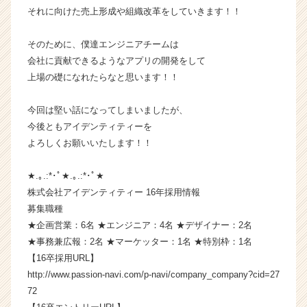
それに向けた売上形成や組織改革をしていきます！！
ン】
|
ベ
そのために、僕達エンジニアチームは
ン
会社に貢献できるようなアプリの開発をして
チ
上場の礎になれたらなと思います！！
ャ
ー・
今回は堅い話になってしまいましたが、
成
今後ともアイデンティティーを
長
企
よろしくお願いいたします！！
業
か
★.｡.:*･ﾟ★.｡.:*･ﾟ★
ら
株式会社アイデンティティー 16年採用情報
ス
募集職種
カ
★企画営業：6名 ★エンジニア：4名 ★デザイナー：2名
ウ
★事務兼広報：2名 ★マーケッター：1名 ★特別枠：1名
ト
が
【16卒採用URL】
届
http://www.passion-navi.com/p-navi/company_company?cid=27
く
72
就