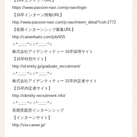
【16卒エントリーURL】
活
https://www.passion-navi.com/p-navi/login
サ
【16卒インターン情報URL】
イ
http://www.passion-navi.com/p-navi/intern_detail?cid=2772
ト
チ
【長期インターンシップ募集URL】
ア
http://careerbaito.com/job/655
キ
☆*:;;;;;;:*☆☆*:;;;;;;:*☆
ャ
株式会社アイデンティティー 16卒採用サイト
リ
【16卒特別サイト】
ア
http://id-entity.jp/graduate_recruitment/
（C
☆*:;;;;;;:*☆☆*:;;;;;;:*☆
h
e
株式会社アイデンティティー 15卒内定者サイト
e
【15卒内定者サイト】
r
http://identity-recruitment.info/
C
☆*:;;;;;;:*☆☆*:;;;;;;:*☆
a
長期実践型インターンシップ
r
【インターンサイト】
e
http://via-career.jp/
e
r）