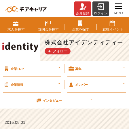
MENU
会員登録
ログイン
本
日
か
求人を
探す
説明会を
探す
企業を
探す
就職
イベント
ら
ア
株式会社アイデンティティー
イ
＋ フォロー
デ
ン
テ
>
>
企業TOP
募集
ィ
テ
ィ
>
>
企業情報
メンバー
ー
は
>
【第
インタビュー
8
期
目】
2015.08.01
突