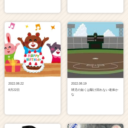
2022.08.22
2022.08.19
8月22日
球児の如くは駆け回れない老体か
な