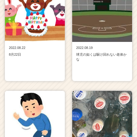
2022.08.22
2022.08.19
8月22日
球児の如くは駆け回れない老体か
な