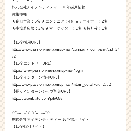
★.｡.:*･ﾟ★.｡.:*･ﾟ★
ア
株式会社アイデンティティー 16年採用情報
キ
募集職種
ャ
★企画営業：6名 ★エンジニア：4名 ★デザイナー：2名
リ
ア
★事務兼広報：2名 ★マーケッター：1名 ★特別枠：1名
（C
h
【16卒採用URL】
e
http://www.passion-navi.com/p-navi/company_company?cid=27
e
72
r
【16卒エントリーURL】
C
https://www.passion-navi.com/p-navi/login
a
r
【16卒インターン情報URL】
e
http://www.passion-navi.com/p-navi/intern_detail?cid=2772
e
【長期インターンシップ募集URL】
r）
http://careerbaito.com/job/655
☆*:;;;;;;:*☆☆*:;;;;;;:*☆
株式会社アイデンティティー 16卒採用サイト
【16卒特別サイト】