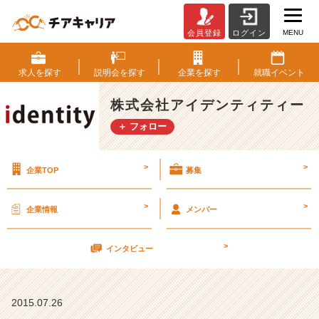
MENU
会員登録
ログイン
ア
イ
デ
求人を
探す
説明会を
探す
企業を
探す
就職
イベント
ン
テ
株式会社アイデンティティー
ィ
＋ フォロー
テ
ィ
ー
>
>
企業TOP
募集
の
【独
特
>
>
企業情報
メンバー
な
福
>
利
インタビュー
厚
生！！】
【株
2015.07.26
式