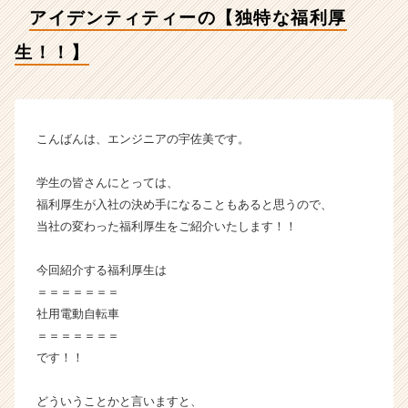
会
アイデンティティーの【独特な福利厚
社
ア
生！！】
イ
デ
ン
テ
ィ
こんばんは、エンジニアの宇佐美です。
テ
ィ
学生の皆さんにとっては、
ー
福利厚生が入社の決め手になることもあると思うので、
の
当社の変わった福利厚生をご紹介いたします！！
タ
イ
今回紹介する福利厚生は
ム
ラ
＝＝＝＝＝＝＝
イ
社用電動自転車
ン】
＝＝＝＝＝＝＝
|
です！！
ベ
ン
どういうことかと言いますと、
チ