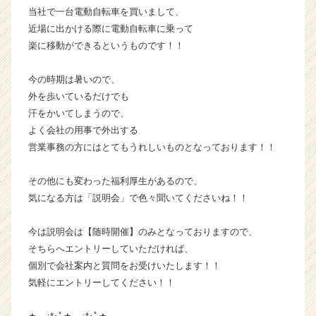
当社で一台電動自転車を買いまして、
ャ
ー・
近場に出かける際に電動自転車に乗って
成
楽に移動ができるというものです！！
長
企
今の時期は暑いので、
業
外を歩いているだけでも
か
汗をかいてしまうので、
ら
よく会社の用事で外出する
ス
カ
営業事務の方にはとてもうれしいものとなっております！！
ウ
ト
その他にも変わった福利厚生があるので、
が
気になる方は「説明会」で色々聞いてくださいね！！
届
く
今は説明会は【随時開催】のみとなっておりますので、
就
そちらへエントリーしていただければ、
活
サ
個別で会社案内と質問をお受けいたします！！
イ
気軽にエントリーしてください！！
ト
チ