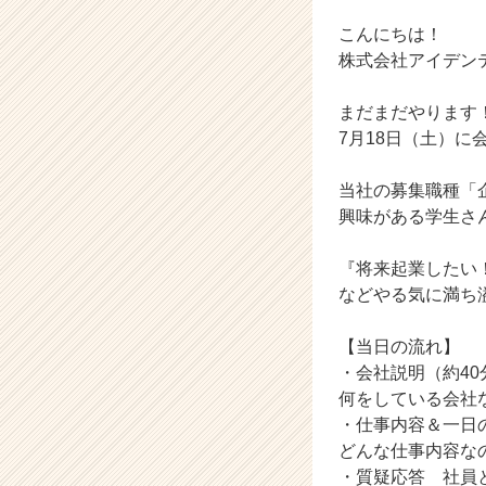
式
こんにちは！
会
社
株式会社アイデン
ア
イ
まだまだやります
デ
7月18日（土）に
ン
テ
当社の募集職種「
ィ
興味がある学生さ
テ
ィ
ー
『将来起業したい
の
などやる気に満ち
タ
イ
【当日の流れ】
ム
・会社説明（約40
ラ
何をしている会社
イ
ン】
・仕事内容＆一日
|
どんな仕事内容な
ベ
・質疑応答 社員