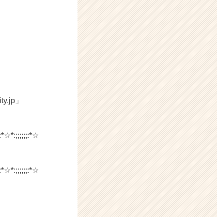
.jp」
:*☆*:;;;;;;:*☆
:*☆*:;;;;;;:*☆