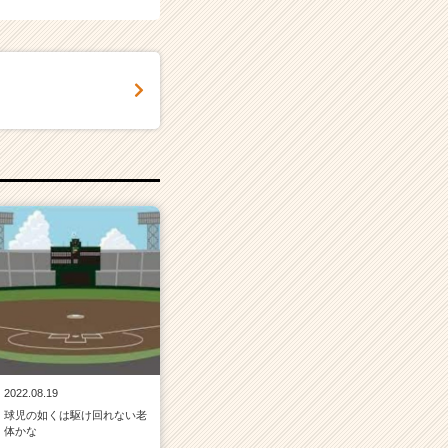
2022.08.19
球児の如くは駆け回れない老
体かな