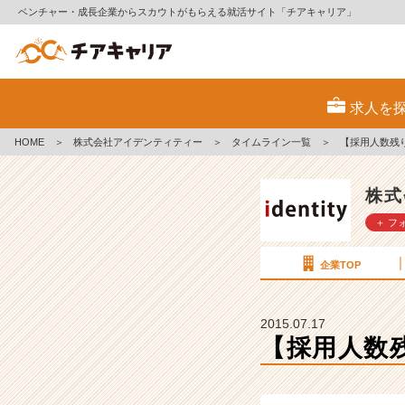
ベンチャー・成長企業からスカウトがもらえる就活サイト「チアキャリア」
【採
用
求人を
人
数
HOME
＞
株式会社アイデンティティー
＞
タイムライン一覧
＞
【採用人数残り
残
り
5
株式
名！！】
＋ フ
会
社
説
企業TOP
明
会 ”7
月
2015.07.17
1
【採用人数残
8
日
(土)”【株