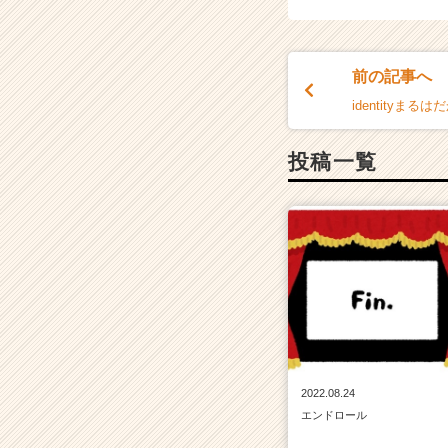
チ
ア
キ
前の記事へ
ャ
リ
identityまるは
ア
（C
投稿一覧
h
e
e
r
C
a
r
e
e
r）
2022.08.24
エンドロール