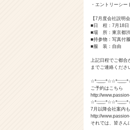
ン
・エントリーシー
チ
ャ
【7月度会社説明
ー・
■日 程：7月18日
成
長
■場 所：東京都渋
企
■持参物：写真付
業
■服 装：自由
か
ら
上記日程でご都合が合わ
ス
までご連絡くださ
カ
ウ
ト
☆*:;;;;;;:*☆☆*:;;;;;;:*
が
ご予約はこちら
届
http://www.passio
く
☆*:;;;;;;:*☆☆*:;;;;;;:*
就
7月以降会社案内
活
http://www.passio
サ
それでは、皆さん
イ
ト