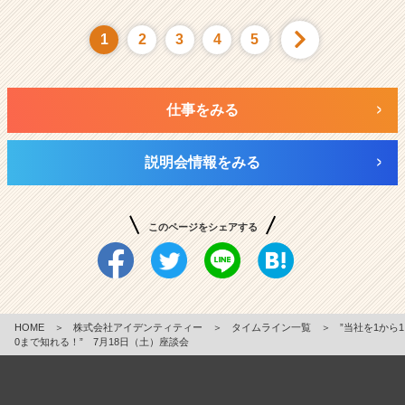
1
2
3
4
5
仕事をみる
説明会情報をみる
このページをシェアする
HOME
＞
株式会社アイデンティティー
＞
タイムライン一覧
＞
”当社を1から1
0まで知れる！” 7月18日（土）座談会