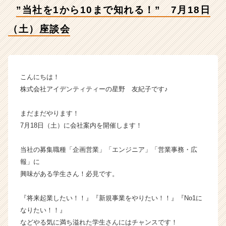
座
”当社を1から10まで知れる！” 7月18日
談
会
（土）座談会
【株
式
会
社
ア
こんにちは！
イ
株式会社アイデンティティーの星野 友紀子です♪
デ
ン
まだまだやります！
テ
7月18日（土）に会社案内を開催します！
ィ
テ
当社の募集職種「企画営業」「エンジニア」「営業事務・広
ィ
ー
報」に
の
興味がある学生さん！必見です。
タ
イ
『将来起業したい！！』『新規事業をやりたい！！』『No1に
ム
なりたい！！』
ラ
などやる気に満ち溢れた学生さんにはチャンスです！
イ