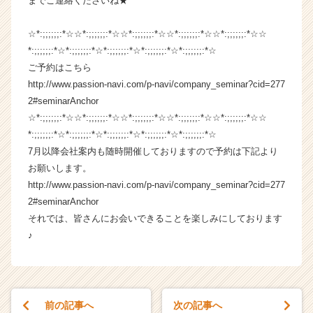
までご連絡くださいね★
活
サ
☆*:;;;;;;:*☆☆*:;;;;;;:*☆☆*:;;;;;;:*☆☆*:;;;;;;:*☆☆*:;;;;;;:*☆☆
イ
*:;;;;;;:*☆*:;;;;;;:*☆*:;;;;;;:*☆*:;;;;;;:*☆*:;;;;;;:*☆
ト
チ
ご予約はこちら
ア
http://www.passion-navi.com/p-navi/company_seminar?cid=277
キ
2#seminarAnchor
ャ
☆*:;;;;;;:*☆☆*:;;;;;;:*☆☆*:;;;;;;:*☆☆*:;;;;;;:*☆☆*:;;;;;;:*☆☆
リ
*:;;;;;;:*☆*:;;;;;;:*☆*:;;;;;;:*☆*:;;;;;;:*☆*:;;;;;;:*☆
ア
7月以降会社案内も随時開催しておりますので予約は下記より
（C
お願いします。
h
e
http://www.passion-navi.com/p-navi/company_seminar?cid=277
e
2#seminarAnchor
r
それでは、皆さんにお会いできることを楽しみにしております
C
♪
a
r
e
e
r）
前の記事へ
次の記事へ