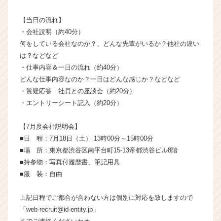
ン】
|
【当日の流れ】
ベ
・会社説明（約40分）
ン
何をしている会社なのか？、どんな先輩がいるか？他社の違い
チ
は？などなど
ャ
・仕事内容＆一日の流れ（約40分）
ー・
どんな仕事内容なのか？一日はどんな感じか？などなど
成
・質疑応答 社員との座談会（約20分）
長
企
・エントリーシート記入（約20分）
業
か
【7月度会社説明会】
ら
■日 程：7月18日（土） 13時00分～15時00分
ス
■場 所：東京都渋谷区南平台町15-13帝都渋谷ビル8階
カ
■持参物：写真付履歴書、筆記用具
ウ
■服 装：自由
ト
が
届
上記日程でご都合が合わない方は個別に対応を致しますので
く
「web-recruit@id-entity.jp」
就