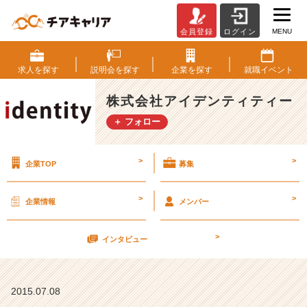
MENU
会員登録
ログイン
”当
社
を
求人を
探す
説明会を
探す
企業を
探す
就職
イベント
1
か
株式会社アイデンティティー
ら
＋ フォロー
1
0
ま
>
>
企業TOP
募集
で
知
れ
>
>
企業情報
メンバー
る！”
7
>
月
インタビュー
1
8
日
2015.07.08
（土）