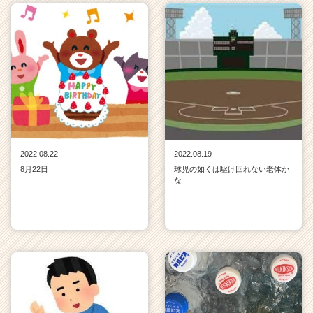
2022.08.22
2022.08.19
8月22日
球児の如くは駆け回れない老体か
な