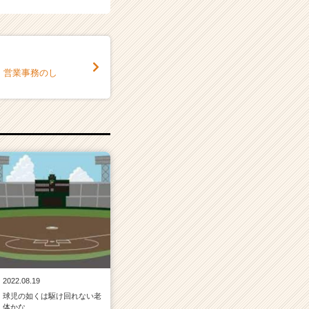
】営業事務のし
2022.08.19
球児の如くは駆け回れない老
体かな