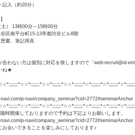
ト記入（約20分）
会】
土） 13時00分～15時00分
谷区南平台町15-13帝都渋谷ビル8階
履歴書、筆記用具
ない方は個別に対応を致しますので「web-recruit@id-entity
いね★
☆☆*:;;;;;;:*☆☆*:;;;;;;:*☆☆*:;;;;;;:*☆☆*:;;;;;;:*☆*:;;;;;;:*☆*:;;;;;;:*☆*:;;;;;;
n-navi.com/p-navi/company_seminar?cid=2772#seminarAnchor
☆☆*:;;;;;;:*☆☆*:;;;;;;:*☆☆*:;;;;;;:*☆☆*:;;;;;;:*☆*:;;;;;;:*☆*:;;;;;;:*☆*:;;;;;;
も随時開催しておりますので予約は下記よりお願いします。
n-navi.com/p-navi/company_seminar?cid=2772#seminarAnchor
にお会いできることを楽しみにしております♪