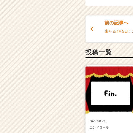
イ
ト
チ
前の記事へ
ア
キ
来たる7月5日！
ャ
リ
ア
投稿一覧
（C
h
e
e
r
C
a
r
e
e
r）
2022.08.24
エンドロール