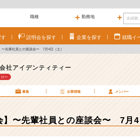
探す
説明会を
探す
企業を
探す
就職
イ
】〜先輩社員との座談会〜 7月4日（土）
会社アイデンティティー
ォロー
募集
企業情報
メンバー
会】〜先輩社員との座談会〜 7月