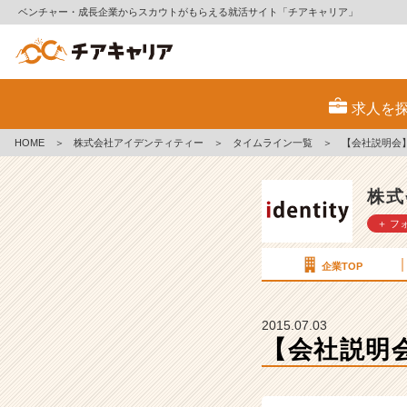
ベンチャー・成長企業からスカウトがもらえる就活サイト「チアキャリア」
【会
社
求人を
説
明
HOME
＞
株式会社アイデンティティー
＞
タイムライン一覧
＞
【会社説明会
会】〜
先
輩
株式
社
＋ フ
員
と
の
企業TOP
座
談
会〜
2015.07.03
7
【会社説明
月
4
日