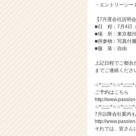
|
・エントリーシー
ベ
ン
【7月度会社説明
チ
■日 程：7月4日（
ャ
ー・
■場 所：東京都渋
成
■持参物：写真付
長
■服 装：自由
企
業
上記日程でご都合が合わ
か
までご連絡くださ
ら
ス
カ
☆*:;;;;;;:*☆☆*:;;;;;;:*
ウ
ご予約はこちら
ト
http://www.passio
が
☆*:;;;;;;:*☆☆*:;;;;;;:*
届
7月以降会社案内
く
http://www.passio
就
それでは、皆さん
活
サ