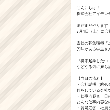
（土）
こんにちは！
【株
式
株式会社アイデン
会
社
まだまだやります
ア
7月4日（土）に
イ
デ
当社の募集職種「
ン
興味がある学生さ
テ
ィ
テ
『将来起業したい
ィ
などやる気に満ち
ー
の
【当日の流れ】
タ
・会社説明（約40
イ
何をしている会社
ム
ラ
・仕事内容＆一日
イ
どんな仕事内容な
ン】
・質疑応答 社員