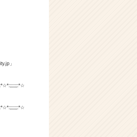
.jp」
:*☆*:;;;;;;:*☆
:*☆*:;;;;;;:*☆