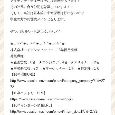
アイデンティティーはそんな環境があります！
カ
その社風に合う仲間を急募しています！！
ウ
そして、当社は基本的に中途採用は行わないので
ト
学生の方の同世代メインとなります。
が
届
ぜひ、説明会へお越しください^^
く
就
活
★.｡.:*･ﾟ★.｡.:*･ﾟ★.｡.:*･ﾟ★.｡.:*･ﾟ★
サ
株式会社アイデンティティー 16年採用情報
イ
募集職種
ト
★企画営業：6名 ★エンジニア：4名 ★デザイナー：2名
チ
★事務兼広報：2名 ★マーケッター：1名 ★特別枠：1名
ア
【16卒採用URL】
キ
ャ
http://www.passion-navi.com/p-navi/company_company?cid=27
リ
72
ア
【16卒エントリーURL】
（C
https://www.passion-navi.com/p-navi/login
h
【16卒インターン情報URL】
e
http://www.passion-navi.com/p-navi/intern_detail?cid=2772
e