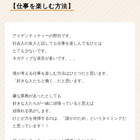
ィ
【仕事を楽しむ方法】
ー
の
タ
イ
ム
アイデンティティーの野呂です。
ラ
社会人の友人と話しても仕事を楽しんでるひとは
イ
とても少ないです。
ン】
ネガティブな発言が多いです。。。
|
ベ
僕が考える仕事を楽しむ方法はひとつだと思います。
ン
チ
「好きな人たちと働く」だと思います。
ャ
ー・
嫌な業務があったとしても
成
好きな人たちが一緒に頑張っていると思えば
長
頑張れる気がします。
企
ひとが力を発揮するのは、「誰かのため」というタイミングだ
業
と思っています！！
か
ら
ス