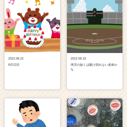
2022.08.22
2022.08.19
8月22日
球児の如くは駆け回れない老体か
な