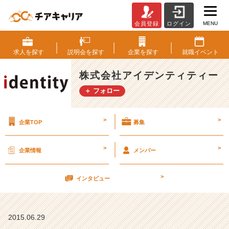
MENU
会員登録
ログイン
【仕
事
を
求人を
探す
説明会を
探す
企業を
探す
就職
イベント
楽
し
株式会社アイデンティティー
む
＋ フォロー
方
法】
【株
>
>
企業TOP
募集
式
会
社
>
>
企業情報
メンバー
ア
イ
>
デ
インタビュー
ン
テ
ィ
2015.06.29
テ