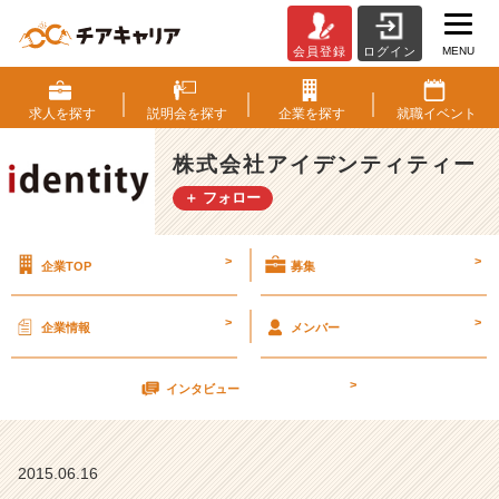
MENU
会員登録
ログイン
【大
阪
採
求人を
探す
説明会を
探す
企業を
探す
就職
イベント
用
や
株式会社アイデンティティー
り
＋ フォロー
ま
す！】
6
>
>
企業TOP
募集
月
2
7
>
>
企業情報
メンバー
日
（土）
>
【株
インタビュー
式
会
社
2015.06.16
ア