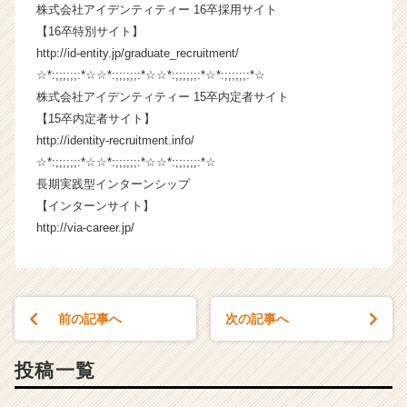
株式会社アイデンティティー 16卒採用サイト
リ
ア
【16卒特別サイト】
（C
http://id-entity.jp/graduate_recruitment/
h
☆*:;;;;;;:*☆☆*:;;;;;;:*☆☆*:;;;;;;:*☆*:;;;;;;:*☆
e
株式会社アイデンティティー 15卒内定者サイト
e
【15卒内定者サイト】
r
http://identity-recruitment.info/
C
☆*:;;;;;;:*☆☆*:;;;;;;:*☆☆*:;;;;;;:*☆
a
r
長期実践型インターンシップ
e
【インターンサイト】
e
http://via-career.jp/
r）
前の記事へ
次の記事へ
投稿一覧