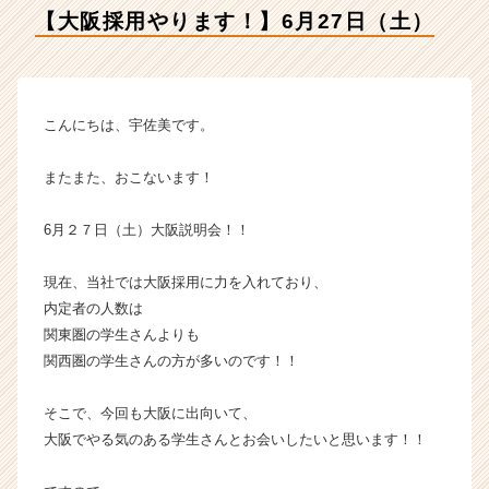
イ
【大阪採用やります！】6月27日（土）
デ
ン
テ
ィ
テ
こんにちは、宇佐美です。
ィ
ー
またまた、おこないます！
の
タ
6月２７日（土）大阪説明会！！
イ
ム
ラ
現在、当社では大阪採用に力を入れており、
イ
内定者の人数は
ン】
関東圏の学生さんよりも
|
関西圏の学生さんの方が多いのです！！
ベ
ン
そこで、今回も大阪に出向いて、
チ
大阪でやる気のある学生さんとお会いしたいと思います！！
ャ
ー・
成