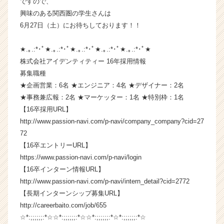
ですので、
長
興味のある関西圏の学生さんは
企
6月27日（土）にお待ちしております！！
業
か
★.｡.:*･ﾟ★.｡.:*･ﾟ★.｡.:*･ﾟ★.｡.:*･ﾟ★.｡.:*･ﾟ★
ら
株式会社アイデンティティー 16年採用情報
ス
カ
募集職種
ウ
★企画営業：6名 ★エンジニア：4名 ★デザイナー：2名
ト
★事務兼広報：2名 ★マーケッター：1名 ★特別枠：1名
が
【16卒採用URL】
届
http://www.passion-navi.com/p-navi/company_company?cid=27
く
72
就
【16卒エントリーURL】
活
サ
https://www.passion-navi.com/p-navi/login
イ
【16卒インターン情報URL】
ト
http://www.passion-navi.com/p-navi/intern_detail?cid=2772
チ
【長期インターンシップ募集URL】
ア
http://careerbaito.com/job/655
キ
☆*:;;;;;;:*☆☆*:;;;;;;:*☆☆*:;;;;;;:*☆*:;;;;;;:*☆
ャ