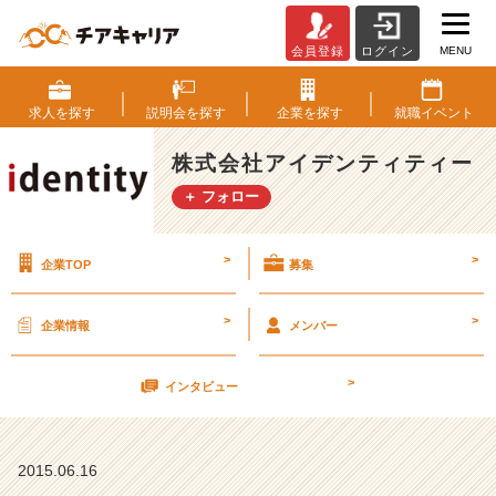
MENU
会員登録
ログイン
【新
人
エ
求人を
探す
説明会を
探す
企業を
探す
就職
イベント
ン
ジ
株式会社アイデンティティー
ニ
＋ フォロー
ア
と
し
>
>
企業TOP
募集
て】
【株
式
>
>
企業情報
メンバー
会
社
>
ア
インタビュー
イ
デ
ン
2015.06.16
テ