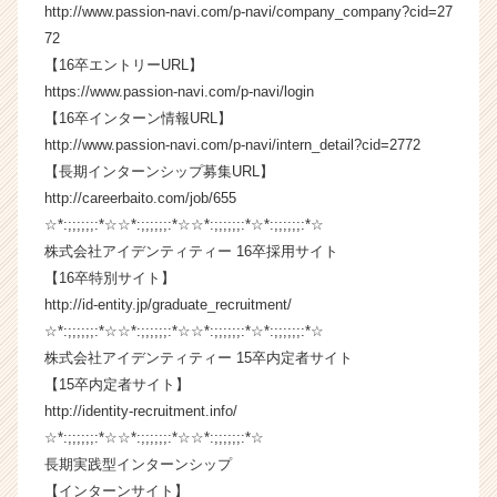
http://www.passion-navi.com/p-navi/company_company?cid=27
e
e
72
r
【16卒エントリーURL】
C
https://www.passion-navi.com/p-navi/login
a
【16卒インターン情報URL】
r
http://www.passion-navi.com/p-navi/intern_detail?cid=2772
e
【長期インターンシップ募集URL】
e
http://careerbaito.com/job/655
r）
☆*:;;;;;;:*☆☆*:;;;;;;:*☆☆*:;;;;;;:*☆*:;;;;;;:*☆
株式会社アイデンティティー 16卒採用サイト
【16卒特別サイト】
http://id-entity.jp/graduate_recruitment/
☆*:;;;;;;:*☆☆*:;;;;;;:*☆☆*:;;;;;;:*☆*:;;;;;;:*☆
株式会社アイデンティティー 15卒内定者サイト
【15卒内定者サイト】
http://identity-recruitment.info/
☆*:;;;;;;:*☆☆*:;;;;;;:*☆☆*:;;;;;;:*☆
長期実践型インターンシップ
【インターンサイト】