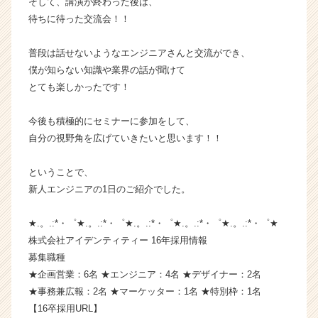
そして、講演が終わった後は、
ら
待ちに待った交流会！！
ス
カ
普段は話せないようなエンジニアさんと交流ができ、
ウ
僕が知らない知識や業界の話が聞けて
ト
とても楽しかったです！
が
届
く
今後も積極的にセミナーに参加をして、
就
自分の視野角を広げていきたいと思います！！
活
サ
ということで、
イ
新人エンジニアの1日のご紹介でした。
ト
チ
ア
★.。.:*・゜★.。.:*・゜★.。.:*・゜★.。.:*・゜★.。.:*・゜★
キ
株式会社アイデンティティー 16年採用情報
ャ
募集職種
リ
★企画営業：6名 ★エンジニア：4名 ★デザイナー：2名
ア
★事務兼広報：2名 ★マーケッター：1名 ★特別枠：1名
（C
【16卒採用URL】
h