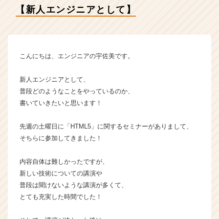
ィ
【新人エンジニアとして】
テ
ィ
ー
の
タ
こんにちは、エンジニアの宇佐美です。
イ
ム
新人エンジニアとして、
ラ
普段どのようなことをやっているのか、
イ
書いていきたいと思います！
ン】
|
ベ
先週の土曜日に「HTML5」に関するセミナーがありまして、
ン
そちらに参加してきました！
チ
ャ
内容自体は難しかったですが、
ー・
新しい技術についての講演や
成
普段は聞けないような講演が多くて、
長
とても充実した時間でした！
企
業
か