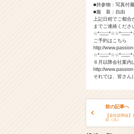
イ
■持参物：写真付
ン】
■服 装：自由
|
上記日程でご都合が合わ
ベ
までご連絡くださ
ン
チ
☆*:;;;;;;:*☆☆*:;;;;;;:*
ャ
ご予約はこちら
ー・
http://www.passio
成
☆*:;;;;;;:*☆☆*:;;;;;;:*
長
６月以降会社案内
企
http://www.passio
業
それでは、皆さん
か
ら
ス
カ
ウ
前の記事へ
ト
が
【会社説明会】
日（土）
届
く
就