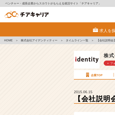
ベンチャー・成長企業からスカウトがもらえる就活サイト「チアキャリア」
【会
社
求人を
説
明
HOME
＞
株式会社アイデンティティー
＞
タイムライン一覧
＞
【会社説明会
会】
先
輩
株式
社
＋ フ
員
と
の
企業TOP
座
談
会！
2015.06.15
【会社説明
6
月
1