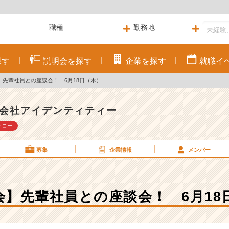
探す
説明会を
探す
企業を
探す
就職
イ
】先輩社員との座談会！ 6月18日（木）
会社アイデンティティー
ォロー
募集
企業情報
メンバー
会】先輩社員との座談会！ 6月18