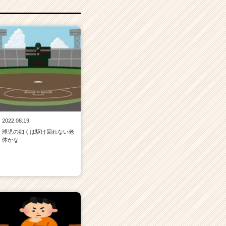
2022.08.19
球児の如くは駆け回れない老
体かな