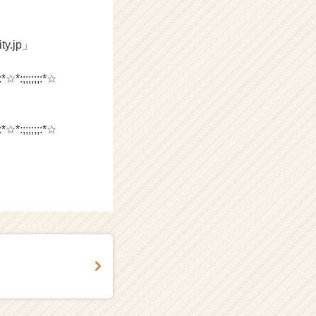
.jp」
:*☆*:;;;;;;:*☆
:*☆*:;;;;;;:*☆