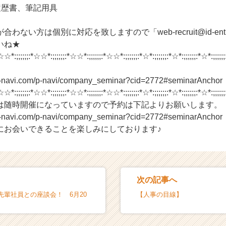
履歴書、筆記用具
ない方は個別に対応を致しますので「web-recruit@id-entity
いね★
☆☆*:;;;;;;:*☆☆*:;;;;;;:*☆☆*:;;;;;;:*☆☆*:;;;;;;:*☆*:;;;;;;:*☆*:;;;;;;:*☆*:;;;;;;
n-navi.com/p-navi/company_seminar?cid=2772#seminarAnchor
☆☆*:;;;;;;:*☆☆*:;;;;;;:*☆☆*:;;;;;;:*☆☆*:;;;;;;:*☆*:;;;;;;:*☆*:;;;;;;:*☆*:;;;;;;
は随時開催になっていますので予約は下記よりお願いします。
n-navi.com/p-navi/company_seminar?cid=2772#seminarAnchor
にお会いできることを楽しみにしております♪
次の記事へ
先輩社員との座談会！ 6月20
【人事の目線】