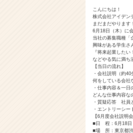
8
こんにちは！
日
（木）
株式会社アイデン
【株
まだまだやります
式
6月18日（木）に
会
当社の募集職種「
社
興味がある学生さ
ア
『将来起業したい
イ
などやる気に満ち
デ
ン
【当日の流れ】
テ
・会社説明（約40
ィ
何をしている会社
テ
・仕事内容＆一日
ィ
どんな仕事内容な
ー
・質疑応答 社員
の
・エントリーシー
タ
イ
【6月度会社説明
ム
■日 程：6月18日
ラ
■場 所：東京都渋