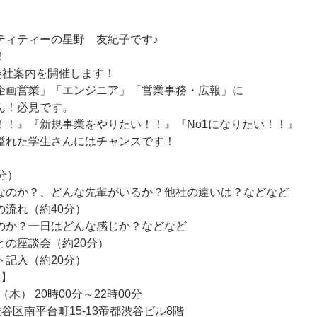
ティティーの星野 友紀子です♪
！
会社案内を開催します！
企画営業」「エンジニア」「営業事務・広報」に
ん！必見です。
！！』『新規事業をやりたい！！』『No1になりたい！！』
溢れた学生さんにはチャンスです！
分）
なのか？、どんな先輩がいるか？他社の違いは？などなど
の流れ（約40分）
のか？一日はどんな感じか？などなど
との座談会（約20分）
ト記入（約20分）
会】
（木） 20時00分～22時00分
谷区南平台町15-13帝都渋谷ビル8階