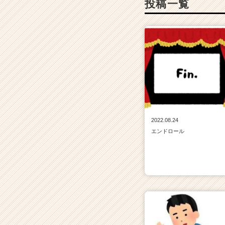
投稿一覧
活
サ
イ
ト
チ
ア
キ
ャ
リ
ア
（C
2022.08.24
h
エンドロール
e
e
r
C
a
r
e
e
r）