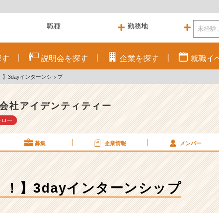
探す
説明会を
探す
企業を
探す
就職
イ
】3dayインターンシップ
会社アイデンティティー
ォロー
募集
企業情報
メンバー
！】3dayインターンシップ