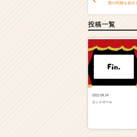
僕の同期を紹介
ア
キ
ャ
投稿一覧
リ
ア
（C
h
e
e
r
C
a
r
e
e
2022.08.24
r）
エンドロール