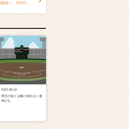
談会！ 6月13
2022.08.19
球児の如くは駆け回れない老
体かな