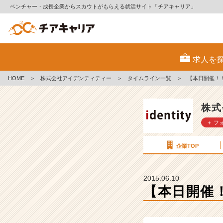
ベンチャー・成長企業からスカウトがもらえる就活サイト「チアキャリア」
【本
日
求人を
開
催！！】
HOME
＞
株式会社アイデンティティー
＞
タイムライン一覧
＞
【本日開催！！
3
d
a
株式
y
＋ フ
イ
ン
タ
企業TOP
ー
ン
シ
2015.06.10
ッ
【本日開催！
プ
【株
式