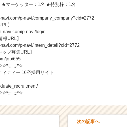
 ★マーケッター：1名 ★特別枠：1名
n-navi.com/p-navi/company_company?cid=2772
URL】
n-navi.com/p-navi/login
情報URL】
-navi.com/p-navi/intern_detail?cid=2772
シップ募集URL】
com/job/655
*☆☆*:;;;;;;:*☆
ィティー 16卒採用サイト
】
graduate_recruitment/
*☆☆*:;;;;;;:*☆
次の記事へ