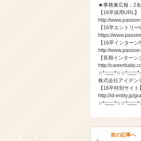
チ
★事務兼広報：2名
ャ
【16卒採用URL】
ー・
http://www.passio
成
【16卒エントリー
長
企
https://www.passio
業
【16卒インターン
か
http://www.passion
ら
【長期インターン
ス
http://careerbaito.
カ
☆*:;;;;;;:*☆☆*:;;;;;;:
ウ
株式会社アイデンテ
ト
が
【16卒特別サイト
届
http://id-entity.jp/
く
☆*:;;;;;;:*☆☆*:;;;;;;:
就
活
サ
イ
ト
前の記事へ
チ