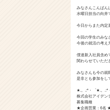
会
みなさんこんばん
社
ア
水曜日担当の向井
イ
デ
今日からまた内定
ン
テ
今回の学生のみな
ィ
今後の就活の考え
テ
ィ
ー
僕達新入社員含め
の
関わらせていただ
タ
イ
みなさんも今の就
ム
是非とも参加をし
ラ
イ
★.。.:*・゜★.。.:
ン】
|
株式会社アイデンテ
ベ
募集職種
ン
★企画営業：6名 