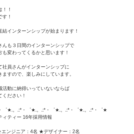
は！！
です！
直結インターンシップが始まります！
さんも３日間のインターンシップで
方も変わってくるかと思います！
て社員さんがインターンシップに
きますので、楽しみにしています。
職活動に納得いっていないならば
てください！
*・゜★.。.:*・゜★.。.:*・゜★.。.:*・゜★.。.:*・゜★
ィティー 16年採用情報
★エンジニア：4名 ★デザイナー：2名