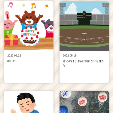
2022.08.22
2022.08.19
8月22日
球児の如くは駆け回れない老体か
な