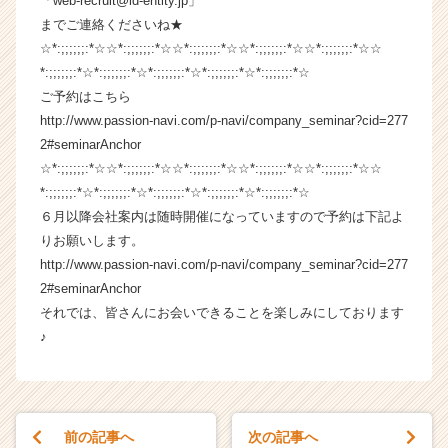
「web-recruit@id-entity.jp」
リ
までご連絡くださいね★
ア
☆*:;;;;;;:*☆☆*:;;;;;;:*☆☆*:;;;;;;:*☆☆*:;;;;;;:*☆☆*:;;;;;;:*☆☆
（C
*:;;;;;;:*☆*:;;;;;;:*☆*:;;;;;;:*☆*:;;;;;;:*☆*:;;;;;;:*☆
h
e
ご予約はこちら
e
http://www.passion-navi.com/p-navi/company_seminar?cid=277
r
2#seminarAnchor
C
☆*:;;;;;;:*☆☆*:;;;;;;:*☆☆*:;;;;;;:*☆☆*:;;;;;;:*☆☆*:;;;;;;:*☆☆
a
*:;;;;;;:*☆*:;;;;;;:*☆*:;;;;;;:*☆*:;;;;;;:*☆*:;;;;;;:*☆
r
６月以降会社案内は随時開催になっていますので予約は下記よ
e
りお願いします。
e
r）
http://www.passion-navi.com/p-navi/company_seminar?cid=277
2#seminarAnchor
それでは、皆さんにお会いできることを楽しみにしております
♪
前の記事へ
次の記事へ