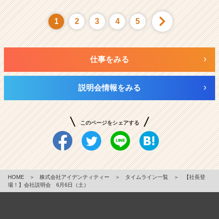
1
2
3
4
5
仕事をみる
説明会情報をみる
このページをシェアする
HOME
＞
株式会社アイデンティティー
＞
タイムライン一覧
＞
【社長登
場！】会社説明会 6月6日（土）