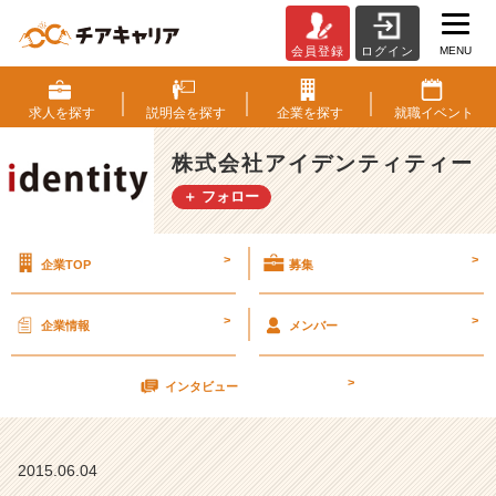
MENU
会員登録
ログイン
【社
長
登
求人を
探す
説明会を
探す
企業を
探す
就職
イベント
場！】
会
株式会社アイデンティティー
社
＋ フォロー
説
明
会
>
>
企業TOP
募集
6
月
6
>
>
企業情報
メンバー
日
（土）
>
【株
インタビュー
式
会
社
2015.06.04
ア