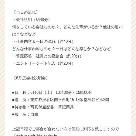
長
企
【当日の流れ】
業
・会社説明（約40分）
か
何をしている会社なのか？、どんな先輩がいるか？他社の違い
ら
は？などなど
ス
・仕事内容＆一日の流れ（約40分）
カ
どんな仕事内容なのか？一日はどんな感じか？などなど
ウ
・質疑応答 社員との座談会（約20分）
ト
が
・エントリーシート記入（約20分）
届
く
【6月度会社説明会】
就
活
■日 程：6月6日（土） 13時00分～15時00分
サ
■場 所：東京都渋谷区南平台町15-13帝都渋谷ビル8階
イ
■持参物：写真付履歴書、筆記用具
ト
チ
■服 装：自由
ア
キ
上記日程でご都合が合わない方は個別に対応を致しますので
ャ