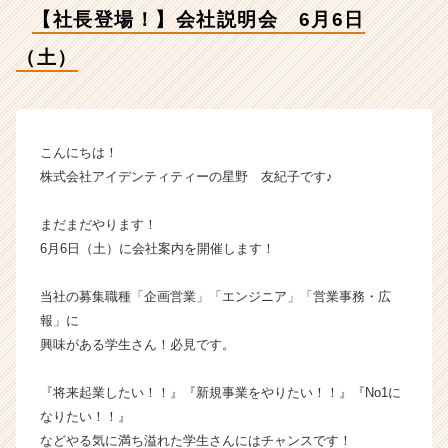
イ
【社長登場！】会社説明会 6月6日
デ
ン
（土）
テ
ィ
テ
ィ
ー
こんにちは！
の
株式会社アイデンティティーの星野 友紀子です♪
タ
イ
まだまだやります！
ム
6月6日（土）に会社案内を開催します！
ラ
イ
当社の募集職種「企画営業」「エンジニア」「営業事務・広
ン】
|
報」に
ベ
興味がある学生さん！必見です。
ン
チ
『将来起業したい！！』『新規事業をやりたい！！』『No1に
ャ
なりたい！！』
ー・
などやる気に満ち溢れた学生さんにはチャンスです！
成