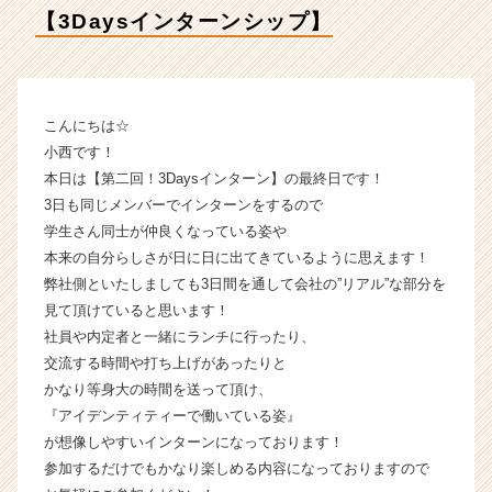
デ
【3Daysインターンシップ】
ン
テ
ィ
テ
ィ
こんにちは☆
ー
小西です！
の
本日は【第二回！3Daysインターン】の最終日です！
タ
3日も同じメンバーでインターンをするので
イ
学生さん同士が仲良くなっている姿や
ム
本来の自分らしさが日に日に出てきているように思えます！
ラ
イ
弊社側といたしましても3日間を通して会社の”リアル”な部分を
ン】
見て頂けていると思います！
|
社員や内定者と一緒にランチに行ったり、
ベ
交流する時間や打ち上げがあったりと
ン
かなり等身大の時間を送って頂け、
チ
『アイデンティティーで働いている姿』
ャ
が想像しやすいインターンになっております！
ー・
成
参加するだけでもかなり楽しめる内容になっておりますので
長