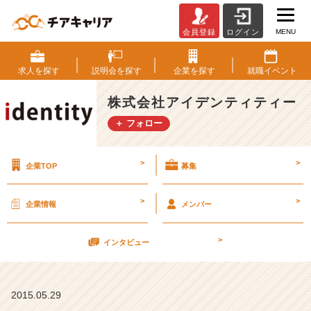
MENU
会員登録
ログイン
【3
D
a
求人を
探す
説明会を
探す
企業を
探す
就職
イベント
y
s
株式会社アイデンティティー
イ
＋ フォロー
ン
タ
ー
>
>
企業TOP
募集
ン
シ
ッ
>
>
企業情報
メンバー
プ】
【株
>
式
インタビュー
会
社
ア
2015.05.29
イ