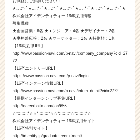
お気軽にご参加ください！
企
★.｡.:*･ﾟ★.｡.:*･ﾟ★.｡.:*･ﾟ★.｡.:*･ﾟ★.｡.:*･ﾟ★.｡.:*･ﾟ★.｡.:*･ﾟ★
業
株式会社アイデンティティー 16年採用情報
か
募集職種
ら
★企画営業：6名 ★エンジニア：4名 ★デザイナー：2名
ス
★事務兼広報：2名 ★マーケッター：1名 ★特別枠：1名
カ
ウ
【16卒採用URL】
ト
http://www.passion-navi.com/p-navi/company_company?cid=27
が
72
届
【16卒エントリーURL】
く
https://www.passion-navi.com/p-navi/login
就
【16卒インターン情報URL】
活
http://www.passion-navi.com/p-navi/intern_detail?cid=2772
サ
イ
【長期インターンシップ募集URL】
ト
http://careerbaito.com/job/655
チ
☆*:;;;;;;:*☆☆*:;;;;;;:*☆☆*:;;;;;;:*☆*:;;;;;;:*☆
ア
株式会社アイデンティティー 16卒採用サイト
キ
【16卒特別サイト】
ャ
http://id-entity.jp/graduate_recruitment/
リ