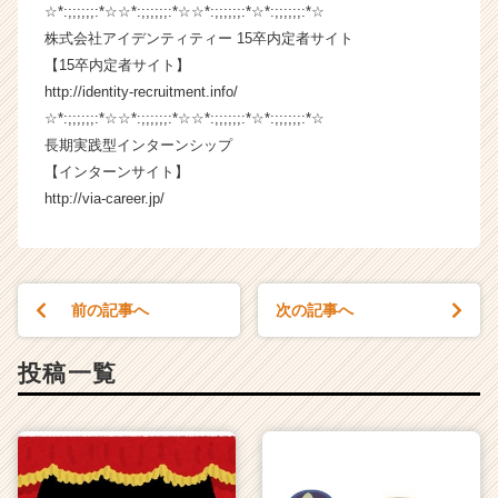
☆*:;;;;;;:*☆☆*:;;;;;;:*☆☆*:;;;;;;:*☆*:;;;;;;:*☆
ア
（C
株式会社アイデンティティー 15卒内定者サイト
h
【15卒内定者サイト】
e
http://identity-recruitment.info/
e
☆*:;;;;;;:*☆☆*:;;;;;;:*☆☆*:;;;;;;:*☆*:;;;;;;:*☆
r
長期実践型インターンシップ
C
【インターンサイト】
a
http://via-career.jp/
r
e
e
r）
前の記事へ
次の記事へ
投稿一覧