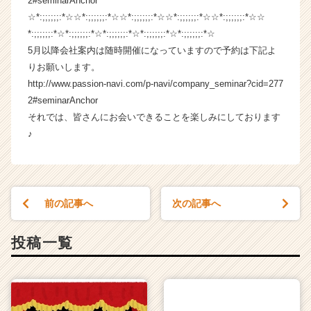
2#seminarAnchor
キ
☆*:;;;;;;:*☆☆*:;;;;;;:*☆☆*:;;;;;;:*☆☆*:;;;;;;:*☆☆*:;;;;;;:*☆☆
ャ
*:;;;;;;:*☆*:;;;;;;:*☆*:;;;;;;:*☆*:;;;;;;:*☆*:;;;;;;:*☆
リ
5月以降会社案内は随時開催になっていますので予約は下記よ
ア
（C
りお願いします。
h
http://www.passion-navi.com/p-navi/company_seminar?cid=277
e
2#seminarAnchor
e
それでは、皆さんにお会いできることを楽しみにしております
r
♪
C
a
r
e
e
前の記事へ
次の記事へ
r）
投稿一覧