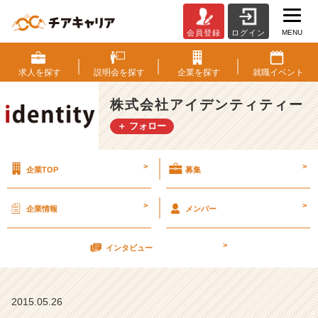
MENU
会員登録
ログイン
5
月
2
求人を
探す
説明会を
探す
企業を
探す
就職
イベント
8
日
株式会社アイデンティティー
(木)
＋ フォロー
会
社
>
>
企業TOP
募集
説
明
会
>
>
企業情報
メンバー
【残
り
>
２
インタビュー
枠！！】
【株
式
2015.05.26
会