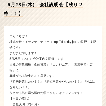
社
5月28日(木) 会社説明会【残り２
ア
イ
枠！！】
デ
ン
テ
ィ
テ
こんにちは！
ィ
株式会社アイデンティティー（http://id-entity.jp）の星野 友紀
ー
子です♪
の
まだまだやります！
タ
5月28日（木）に会社案内を開催します！
イ
当社の募集職種「企画営業」「エンジニア」「営業事務・広
ム
報」に
ラ
イ
興味がある学生さん！必見です。
ン】
『将来起業したい！！』『新規事業をやりたい！！』『No1に
|
なりたい！！』
ベ
などやる気に満ち溢れた学生さんにはチャンスです！
ン
【当日の流れ】
チ
・会社説明（約40分）
ャ