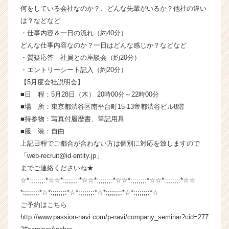
何をしている会社なのか？、どんな先輩がいるか？他社の違い
ー・
成
は？などなど
長
・仕事内容＆一日の流れ（約40分）
企
どんな仕事内容なのか？一日はどんな感じか？などなど
業
・質疑応答 社員との座談会（約20分）
か
・エントリーシート記入（約20分）
ら
【5月度会社説明会】
ス
■日 程：5月28日（木） 20時00分～22時00分
カ
ウ
■場 所：東京都渋谷区南平台町15-13帝都渋谷ビル8階
ト
■持参物：写真付履歴書、筆記用具
が
■服 装：自由
届
上記日程でご都合が合わない方は個別に対応を致しますので
く
「web-recruit@id-entity.jp」
就
までご連絡くださいね★
活
☆*:;;;;;;:*☆☆*:;;;;;;:*☆☆*:;;;;;;:*☆☆*:;;;;;;:*☆☆*:;;;;;;:*☆☆
サ
イ
*:;;;;;;:*☆*:;;;;;;:*☆*:;;;;;;:*☆*:;;;;;;:*☆*:;;;;;;:*☆
ト
ご予約はこちら
チ
http://www.passion-navi.com/p-navi/company_seminar?cid=277
ア