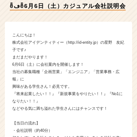
式
ꉨڡꉨ6月6日（土）カジュアル会社説明会
会
社
ア
イ
デ
こんにちは！
ン
株式会社アイデンティティー（http://id-entity.jp）の星野 友紀
テ
子です♪
ィ
まだまだやります！
テ
6月6日（土）に会社案内を開催します！
ィ
当社の募集職種「企画営業」「エンジニア」「営業事務・広
ー
の
報」に
タ
興味がある学生さん！必見です。
イ
『将来起業したい！！』『新規事業をやりたい！！』『No1に
ム
なりたい！！』
ラ
などやる気に満ち溢れた学生さんにはチャンスです！
イ
ン】
【当日の流れ】
|
ベ
・会社説明（約40分）
ン