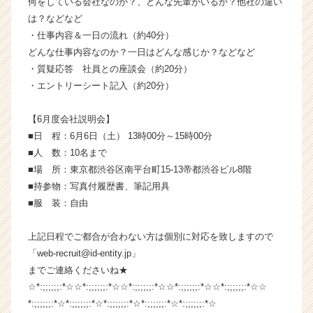
何をしている会社なのか？、どんな先輩がいるか？他社の違い
チ
は？などなど
ャ
・仕事内容＆一日の流れ（約40分）
ー・
どんな仕事内容なのか？一日はどんな感じか？などなど
成
・質疑応答 社員との座談会（約20分）
長
・エントリーシート記入（約20分）
企
業
か
【6月度会社説明会】
ら
■日 程：6月6日（土） 13時00分～15時00分
ス
■人 数：10名まで
カ
■場 所：東京都渋谷区南平台町15-13帝都渋谷ビル8階
ウ
■持参物：写真付履歴書、筆記用具
ト
■服 装：自由
が
届
く
上記日程でご都合が合わない方は個別に対応を致しますので
就
「web-recruit@id-entity.jp」
活
までご連絡くださいね★
サ
☆*:;;;;;;:*☆☆*:;;;;;;:*☆☆*:;;;;;;:*☆☆*:;;;;;;:*☆☆*:;;;;;;:*☆☆
イ
*:;;;;;;:*☆*:;;;;;;:*☆*:;;;;;;:*☆*:;;;;;;:*☆*:;;;;;;:*☆
ト