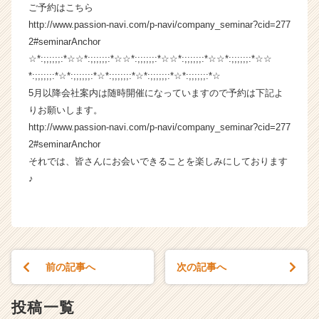
ご予約はこちら
チ
ア
http://www.passion-navi.com/p-navi/company_seminar?cid=277
キ
2#seminarAnchor
ャ
☆*:;;;;;;:*☆☆*:;;;;;;:*☆☆*:;;;;;;:*☆☆*:;;;;;;:*☆☆*:;;;;;;:*☆☆
リ
*:;;;;;;:*☆*:;;;;;;:*☆*:;;;;;;:*☆*:;;;;;;:*☆*:;;;;;;:*☆
ア
5月以降会社案内は随時開催になっていますので予約は下記よ
（C
りお願いします。
h
http://www.passion-navi.com/p-navi/company_seminar?cid=277
e
e
2#seminarAnchor
r
それでは、皆さんにお会いできることを楽しみにしております
C
♪
a
r
e
e
r）
前の記事へ
次の記事へ
投稿一覧