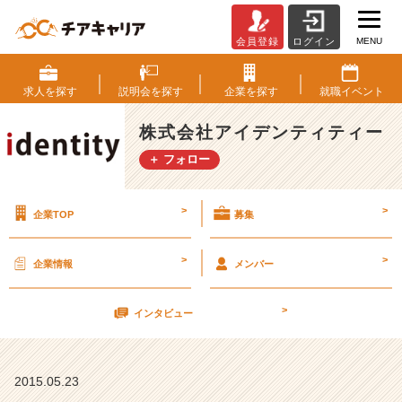
MENU
会員登録
ログイン
ꉨ
ڡ
ꉨ
求人を
探す
説明会を
探す
企業を
探す
就職
イベント
6
月
株式会社アイデンティティー
6
＋ フォロー
日
（土）
カ
>
>
企業TOP
募集
ジ
ュ
ア
>
>
企業情報
メンバー
ル
会
>
社
インタビュー
説
明
会
2015.05.23
【株