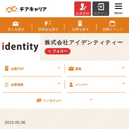
MENU
会員登録
ログイン
そ
れ
ぞ
求人を
探す
説明会を
探す
企業を
探す
就職
イベント
れ
の
株式会社アイデンティティー
環
＋ フォロー
境
【株
式
>
>
企業TOP
募集
会
社
ア
>
>
企業情報
メンバー
イ
デ
>
ン
インタビュー
テ
ィ
テ
2015.05.06
ィ