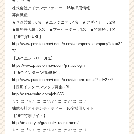
★.｡.:*･ﾟ★
ウ
株式会社アイデンティティー 16年採用情報
ト
募集職種
が
★企画営業：6名 ★エンジニア：4名 ★デザイナー：2名
届
★事務兼広報：2名 ★マーケッター：1名 ★特別枠：1名
く
【16卒採用URL】
就
活
http://www.passion-navi.com/p-navi/company_company?cid=27
サ
72
イ
【16卒エントリーURL】
ト
https://www.passion-navi.com/p-navi/login
チ
【16卒インターン情報URL】
ア
http://www.passion-navi.com/p-navi/intern_detail?cid=2772
キ
【長期インターンシップ募集URL】
ャ
リ
http://careerbaito.com/job/655
ア
☆*:;;;;;;:*☆☆*:;;;;;;:*☆☆*:;;;;;;:*☆*:;;;;;;:*☆
（C
株式会社アイデンティティー 16卒採用サイト
h
【16卒特別サイト】
e
http://id-entity.jp/graduate_recruitment/
e
☆*:;;;;;;:*☆☆*:;;;;;;:*☆☆*:;;;;;;:*☆*:;;;;;;:*☆
r