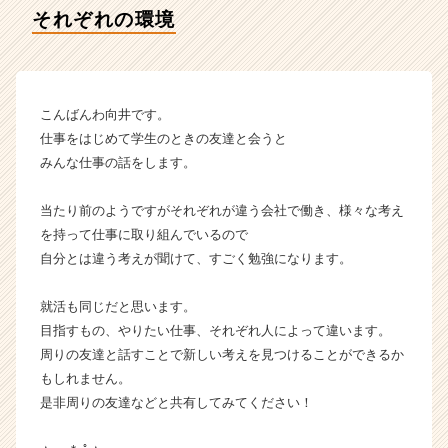
ー
それぞれの環境
の
タ
イ
ム
ラ
こんばんわ向井です。
イ
仕事をはじめて学生のときの友達と会うと
ン】
みんな仕事の話をします。
|
ベ
当たり前のようですがそれぞれが違う会社で働き、様々な考え
ン
を持って仕事に取り組んでいるので
チ
ャ
自分とは違う考えが聞けて、すごく勉強になります。
ー・
成
就活も同じだと思います。
長
目指すもの、やりたい仕事、それぞれ人によって違います。
企
周りの友達と話すことで新しい考えを見つけることができるか
業
もしれません。
か
是非周りの友達などと共有してみてください！
ら
ス
カ