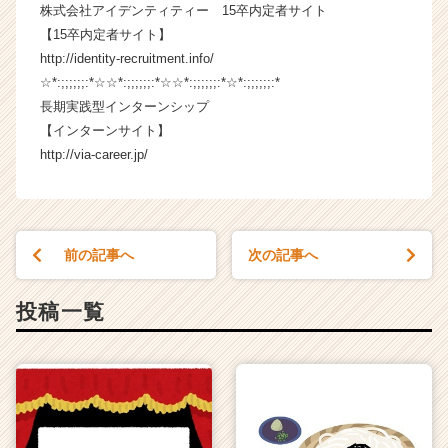
株式会社アイデンティティー 15卒内定者サイト
C
a
【15卒内定者サイト】
r
http://identity-recruitment.info/
e
☆*:;;;;;;:*☆☆*:;;;;;;:*☆☆*:;;;;;;:*☆*:;;;;;;:*
e
長期実践型インターンシップ
r）
【インターンサイト】
http://via-career.jp/
前の記事へ
次の記事へ
投稿一覧